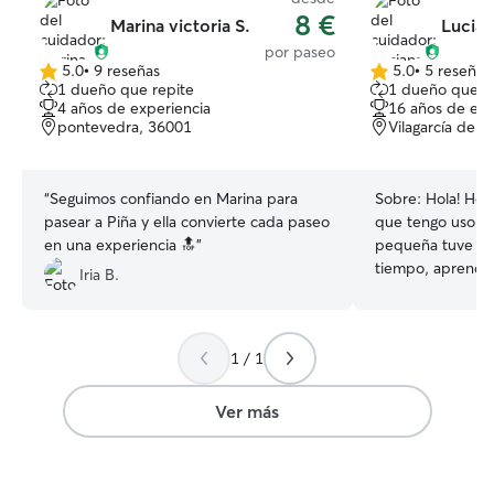
8 €
Marina victoria S.
Lucian
por paseo
5.0
•
9 reseñas
5.0
•
5 reseñas
5.0
5.0
1 dueño que repite
1 dueño que r
de
de
4 años de experiencia
16 años de exp
5
5
pontevedra, 36001
Vilagarcía de 
estrellas
estrellas
“
Seguimos confiando en Marina para
Sobre:
Hola! He 
pasear a Piña y ella convierte cada paseo
que tengo uso d
en una experiencia 🔝
”
pequeña tuve ma
tiempo, aprendí 
Iria B.
y brindarles lo q
cada mascota es distinta. 
la mayor parte de
1 / 1
paseos, hacerlos 
medicacion en ca
Tengo experienc
Ver más
cachorros hasta p
entendiendo cad
pasando. Soy am