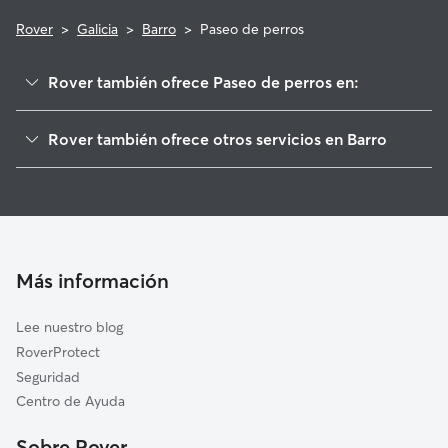
Rover
>
Galicia
>
Barro
>
Paseo de perros
Rover también ofrece Paseo de perros en:
Portas
Rover también ofrece otros servicios en Barro
Meis
Cuidadores de Perros en Barro
Moraña
Guarderia Canina en Barro
Caldas de Reis
Cuidado de mascota en Barro
Campo Lameiro
Cuidadores a domicilio en Barro
Ribadumia
Más información
Cuidadores de Gatos en Barro
Poio
Lee nuestro blog
Cotobade
RoverProtect
Pontevedra
Seguridad
Vilagarcía de Arousa
Centro de Ayuda
Cuntis
Sobre Rover