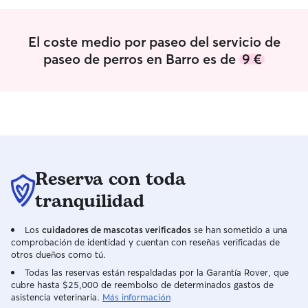
ellos y los hago 
Ademas, tenemos
13 años que es m
El coste medio por paseo del servicio de
esta encantada 
paseo de perros en Barro es de
9 €
Trabajo desde ca
estar con tu masc
paseos en cualqui
semana tengo dis
En caso de que 
piso, tengo una 
pueda disfrutar 
jugar. Ademas p
Reserva con toda
casa si asi lo pr
nuestra compañe
tranquilidad
comodo.
Los
cuidadores de mascotas verificados
se han sometido a una
comprobación de identidad y cuentan con reseñas verificadas de
otros dueños como tú.
Todas las reservas están respaldadas por la Garantía Rover, que
cubre hasta $25,000 de reembolso de determinados gastos de
asistencia veterinaria.
Más información