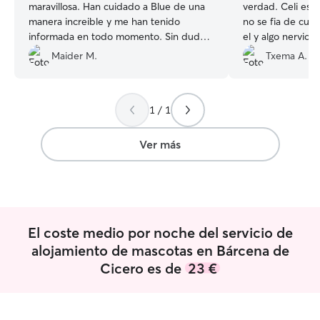
maravillosa. Han cuidado a Blue de una
verdad. Celi es 
manera increible y me han tenido
no se fia de cua
informada en todo momento. Sin duda
el y algo nervios
los recomendaría...y si vamos por
súper tranquila.
Maider M.
Txema A.
Cantabria, repetiremos con
enviando fotos y 
ellos!!!!muchas gracias por todo!
”
pedirlo. La verd
cuando no estás s
1 / 1
pasando bien o 
algo preocupado
ocasionar algún 
Ver más
tener ansiedad..
llevad
El coste medio por noche del servicio de
alojamiento de mascotas en Bárcena de
Cicero es de
23 €