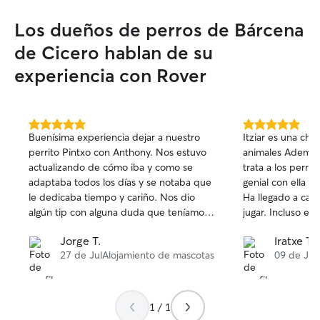
Los dueños de perros de Bárcena
de Cicero hablan de su
experiencia con Rover
5.0
5.0
Buenísima experiencia dejar a nuestro
Itziar es una chi
de
de
perrito Pintxo con Anthony. Nos estuvo
animales Ademas
5
5
actualizando de cómo iba y como se
trata a los perri
estrellas
estrellas
adaptaba todos los días y se notaba que
genial con ella y 
le dedicaba tiempo y cariño. Nos dio
Ha llegado a cas
algún tip con alguna duda que teníamos
jugar. Incluso es
y todo. Repetiremos sin duda. Muchas
de al tripa y se o
Jorge T.
Iratxe T.
gracias!!!
si seguia igual. U
27 de Jul
Alojamiento de mascotas
09 de Jul
Encantadora y qu
reservar Ademas
todo momento del
incluso envaindo 
1 / 1