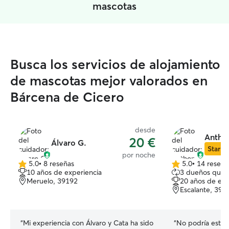
mascotas
Busca los servicios de alojamiento
de mascotas mejor valorados en
Bárcena de Cicero
desde
Antho
20 €
Álvaro G.
Star Si
por noche
5.0
•
8 reseñas
5.0
•
14 reseña
5.0
5.0
10 años de experiencia
3 dueños que 
de
de
Meruelo, 39192
20 años de exp
5
5
Escalante, 397
estrellas
estrellas
“
Mi experiencia con Álvaro y Cata ha sido
“
No podría estar