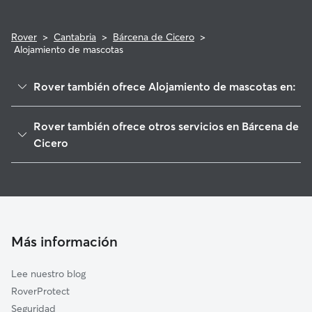
Rover
>
Cantabria
>
Bárcena de Cicero
>
Alojamiento de mascotas
Rover también ofrece Alojamiento de mascotas en:
Escalante
Rover también ofrece otros servicios en Bárcena de
Argoños
Cicero
Colindres
Paseadores de Perros en Bárcena de Cicero
Santoña
Guarderia Canina en Bárcena de Cicero
Hazas de Cesto
Cuidado de mascota en Bárcena de Cicero
Voto
Cuidadores a domicilio en Barcena-De-Cicero
Más información
Laredo
Cuidadores de Gatos en Bárcena de Cicero
Meruelo
Lee nuestro blog
Arnuero
RoverProtect
Noja
Seguridad