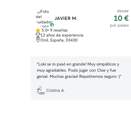
desde
10 €
JAVIER M.
por paseo
5.0
•
9 reseñas
5.0
12 años de experiencia
de
Onil, España, 03430
5
estrellas
“
Loki se lo pasó en grande! Muy simpáticos y
muy agradables. Pudo jugar con Cloe y fue
genial. Muchas gracias! Repetiremos seguro :)
”
Cristina A.