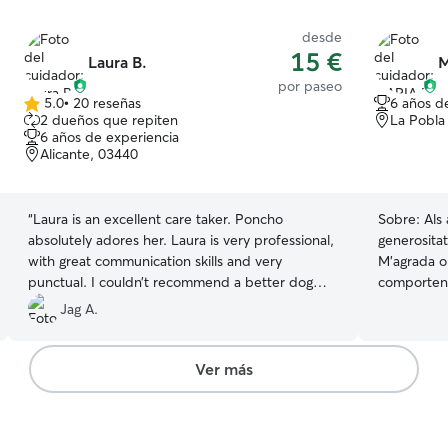
desde
15 €
Laura B.
M
por paseo
5.0
•
20 reseñas
6 años d
5.0
2 dueños que repiten
La Pobla 
de
6 años de experiencia
5
Alicante, 03440
estrellas
“
Laura is an excellent care taker. Poncho
Sobre:
Als
absolutely adores her. Laura is very professional,
generositat
with great communication skills and very
M'agrada observar-los, veure com es
punctual. I couldn’t recommend a better dog
comporten,
walker.
”
de lo poss
Jag A.
Godall va 
intuiem. Ap
evolucionar com 
Ver más
reefent el 
vocacional.
temps en a