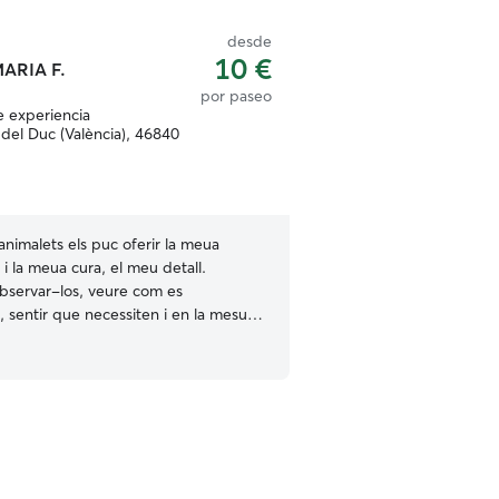
desde
10 €
ARIA F.
por paseo
e experiencia
del Duc (València), 46840
 animalets els puc oferir la meua
 i la meua cura, el meu detall.
 sentir que necessiten i en la mesura
ible atendre'ls com es mereixen. Jane
fer un gran descobriment, que ja molts
renem d'ells i ens ajuden a
a persones. Actualment estic
meu camí professional/laboral y
 Així doncs puc cuidar i oferir el meu
quest descobriment a les ànimes més