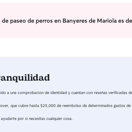
bones que 
casa, als p
problemes 
rodona.O més. A mi m'agarda c
o de paseo de perros en Banyeres de Mariola es d
donar-los e
i les seues
Observar-lo
ranquilidad
do a una comprobación de identidad y cuentan con reseñas verificadas d
a Rover, que cubre hasta $25,000 de reembolso de determinados gastos de
 ayudarte por si necesitas cualquier cosa.