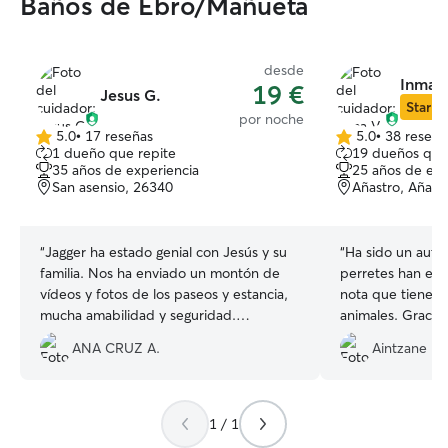
Baños de Ebro/Mañueta
desde
Inma V
19 €
Jesus G.
Star Si
por noche
5.0
•
17 reseñas
5.0
•
38 reseña
5.0
5.0
1 dueño que repite
19 dueños que
de
de
35 años de experiencia
25 años de exp
5
5
San asensio, 26340
Añastro, Añast
estrellas
estrellas
“
Jagger ha estado genial con Jesús y su
“
Ha sido un autén
familia. Nos ha enviado un montón de
perretes han est
vídeos y fotos de los paseos y estancia,
nota que tiene m
mucha amabilidad y seguridad.
animales. Gracias
Estuvimos muy tranquilos en todo
ANA CRUZ A.
Aintzane L.
momento. Para repetir.
”
1 / 1