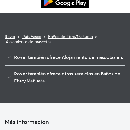
Rover
>
País Vasco
>
Baños de Ebro/Mañueta
>
Alojamiento de mascotas
Rover también ofrece Alojamiento de mascotas en:
Torremontalbo
Rover también ofrece otros servicios en Baños de
San Asensio
Ebro/Mañueta
Elciego
Paseadores de Perros en Baños de Ebro/Mañueta
Ábalos
Guarderia Canina en Baños de Ebro/Mañueta
Cenicero
Cuidado de mascota en Baños de Ebro/Mañueta
San Vicente de la Sonsierra
Cuidadores a domicilio en Banos-De-Ebro-Manueta
Más información
Laguardia
Cuidadores de Gatos en Baños de Ebro/Mañueta