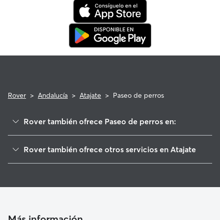
veterinaria que cumpla con los requisitos.
Rover
>
Andalucía
>
Atajate
>
Paseo de perros
Rover también ofrece Paseo de perros en:
Jimera de Líbar
Rover también ofrece otros servicios en Atajate
Alpandeire
Cuidadores de Perros en Atajate
Faraján
Guarderia Canina en Atajate
Júzcar
Cuidado de mascota en Atajate
Algatocín
Cuidadores a domicilio en Atajate
Cartajima
Más información