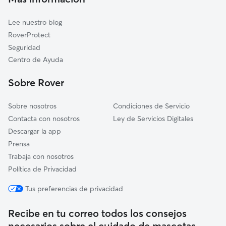
Cuidadores de Gatos en Atajate
Benaoján
Lee nuestro blog
Pujerra
RoverProtect
Benarrabá
Seguridad
Genalguacil
Centro de Ayuda
Montejaque
Sobre Rover
Parauta
Sobre nosotros
Condiciones de Servicio
Contacta con nosotros
Ley de Servicios Digitales
Descargar la app
Prensa
Trabaja con nosotros
Política de Privacidad
Tus preferencias de privacidad
Recibe en tu correo todos los consejos
necesarios sobre el cuidado de mascotas