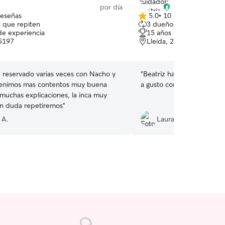
por día
reseñas
5.0
•
10 reseñas
5.0
 que repiten
3 dueños que repiten
de
de experiencia
15 años de experiencia
5
25197
Lleida, 25001
estrellas
e reservado varias veces con Nacho y
“
Beatriz ha sido muy simp
venimos mas contentos muy buena
a gusto con ella. Repetire
 muchas explicaciones, la inca muy
in duda repetiremos
”
 A.
Laura M.