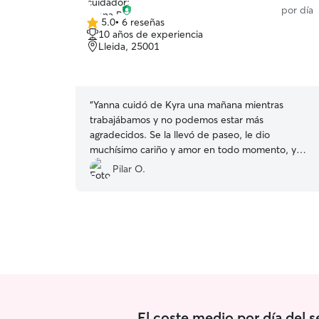
por día
5.0
•
6 reseñas
5.0
10 años de experiencia
de
Lleida, 25001
5
estrellas
“
Yanna cuidó de Kyra una mañana mientras
trabajábamos y no podemos estar más
agradecidos. Se la llevó de paseo, le dio
muchísimo cariño y amor en todo momento, y
además nos mantuvo tranquilos enviándonos
Pilar O.
muchísimas fotos. Kyra estuvo feliz y se llevó
fenomenal con su perrito Eddy, lo cual para
nosotros es muy importante. Sin duda, es una
persona de total confianza y con un trato
maravilloso hacia los animales. ¡Repetiremos
encantados! 💛
”
El coste medio por día del s