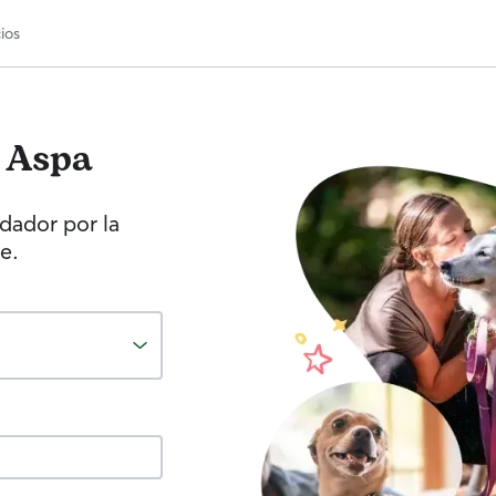
ios
Aspa
idador por la
e.