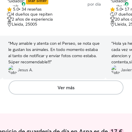
Star Sitter
por día
5.0
•
34 reseñas
5.0
•
17 
5.0
5.0
4 dueños que repiten
7 dueños
de
de
2 años de experiencia
20 años 
5
5
Lleida, 25005
Lleida, 
estrellas
estrellas
“
Muy amable y atenta con el Perseo, se nota que
“
Hola ya h
le gustan los animales. En todo momento estaba
cada vez 
al tanto de notificar y enviar fotos como estaba.
atencion y
Súper recomendable!!!
”
contenta,s
Jesus A.
Javier
Ver más
ervicio de guardería de día en Aspa es de
17 €