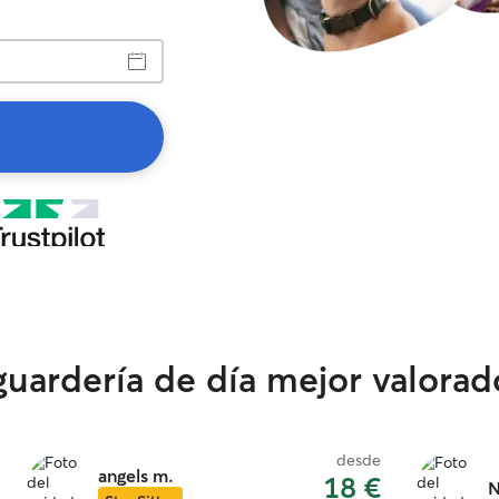
 guardería de día mejor valora
desde
angels m.
18 €
N