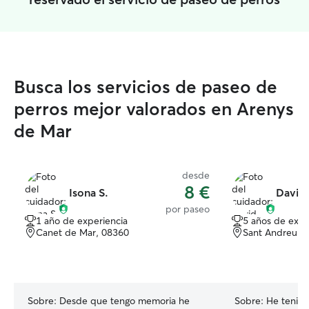
Busca los servicios de paseo de
perros mejor valorados en Arenys
de Mar
desde
8 €
Isona S.
David 
por paseo
1 año de experiencia
5 años de expe
Canet de Mar, 08360
Sant Andreu de
Sobre:
Desde que tengo memoria he
Sobre:
He tenido