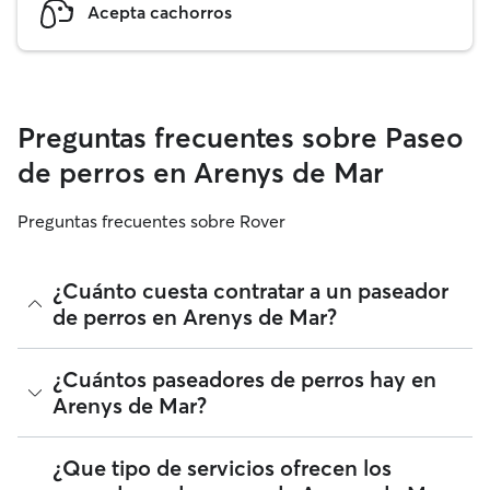
Acepta cachorros
Preguntas frecuentes sobre Paseo
de perros en Arenys de Mar
Preguntas frecuentes sobre Rover
¿Cuánto cuesta contratar a un paseador
de perros en Arenys de Mar?
Los paseadores de perros de Rover tienen plena libertad
¿Cuántos paseadores de perros hay en
para fijar sus tarifas. El coste medio de un paseador de
Arenys de Mar?
perros en Arenys de Mar en Rover en agosto 2026 fue de
alrededor de 10 por paseo, incluyendo las tarifas de servicio
de Rover. La tarifa de un paseador de perros también
A fecha de agosto 2026, hay 3.155 paseadores de perros en
¿Que tipo de servicios ofrecen los
puede cambiar en función de la personalización de tu
Arenys de Mar. Puedes filtrar, clasificar, ampliar el radio, leer