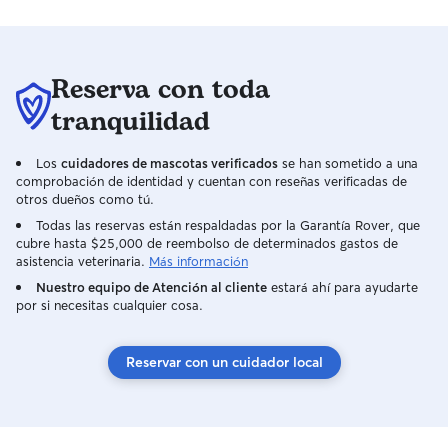
lo fuerzo; prefiero esperar a que sea él
quien dé el primer paso y adaptarme a
su ritmo. Con mis propias mascotas hago
lo mismo. En momentos de mucho
Reserva con toda
estrés, como San Juan o las fiestas
mayores, preparo un ambiente tranquilo
tranquilidad
con música relajante y me quedo con
ellas hasta que vuelven a sentirse
Los
cuidadores de mascotas verificados
se han sometido a una
seguras. Para mí, cuidar de un animal no
comprobación de identidad y cuentan con reseñas verificadas de
es solo darle de comer o pasearlo. Es
otros dueños como tú.
entender que cada uno tiene su
Todas las reservas están respaldadas por la Garantía Rover, que
personalidad, respetarla y hacer todo lo
cubre hasta $25,000 de reembolso de determinados gastos de
posible para que se sienta seguro,
asistencia veterinaria.
Más información
querido y como en casa. Actualmente
Nuestro equipo de Atención al cliente
estará ahí para ayudarte
estudio Sociología y Género de forma
por si necesitas cualquier cosa.
online, así que tengo un horario muy
flexible y puedo adaptar mi rutina a las
necesidades de cada mascota. Dispongo
Reservar con un cuidador local
de tiempo todos los días y me encanta
dedicar parte de ese tiempo a hacer
paseos largos por la montaña. Vivo a solo
cinco minutos de ella y me conozco los