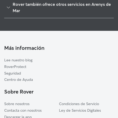
Caldes d'Estrac
Rover también ofrece otros servicios en Arenys de
Canet de Mar
Mar
Sant Vicenç de Montalt
Cuidadores de Perros en Arenys de Mar
Arenys de Munt
Guarderia Canina en Arenys de Mar
Sant Iscle de Vallalta
Cuidado de mascota en Arenys de Mar
Sant Andreu de Llavaneres
Cuidadores a domicilio en Arenys-De-Mar
Más información
Sant Cebrià de Vallalta
Cuidadores de Gatos en Arenys de Mar
Sant Pol de Mar
Lee nuestro blog
Vallgorguina
RoverProtect
Calella
Seguridad
Mataró
Centro de Ayuda
Dosrius
Sobre Rover
Sobre nosotros
Condiciones de Servicio
Contacta con nosotros
Ley de Servicios Digitales
Descargar la app