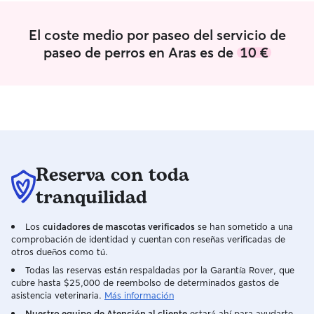
abierto para jugar o contemplar.
mucho amor! Si quieres cuidar de tu gato
o perro lo haré 
El coste medio por paseo del servicio de
muy feliz formar 
No dudes ponert
paseo de perros en Aras es de
10 €
sin compromiso 
opciones para en
intentaremos cua
posible 😊 Tengo opción de cuidar gatos
o perros tanto b
senior en mi dom
la opción de ir a
en caso de gatos 
Reserva con toda
hacerles compañía
tranquilidad
Los
cuidadores de mascotas verificados
se han sometido a una
comprobación de identidad y cuentan con reseñas verificadas de
otros dueños como tú.
Todas las reservas están respaldadas por la Garantía Rover, que
cubre hasta $25,000 de reembolso de determinados gastos de
asistencia veterinaria.
Más información
Nuestro equipo de Atención al cliente
estará ahí para ayudarte