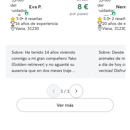
8 €
Eva P.
Nerea
por paseo
5.0
•
4 reseñas
5.0
•
2 reseñas
5.0
5.0
16 años de experiencia
20 años de exp
de
de
Viana, 31230
Viana, 31230
5
5
estrellas
estrellas
Sobre:
He tenido 14 años viviendo
Sobre:
Desde pe
conmigo a mi gran compañero Yako
animales de mis 
(Golden retriever) y no aguanté su
a día de hoy cuid
ausencia que en dos meses traje
vecinas! Disfrut
conmigo a mi perrita India, adoptada con
sabiendo que con
mucho amor. Trabajo una semana si, otra
hago videos y le
no. Así que dispongo de semanas
queden tranquila
1 / 1
enteras libres y la mayor parte del
y siempre les ay
tiempo de las trabajadas. Tengo a mi
puedo. Colaboro con una colonia de
Ver más
perra a la que le dedico 4 paseos diarios
gatos creada de 
mínimo. A parte de tener la casa a su
encontrando her
disposición, tengo una terraza de 48 m
me hace muy feli
así que tienen también su espacio
podemos ofrecer