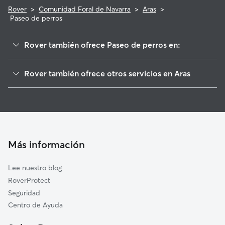
Rover
>
Comunidad Foral de Navarra
>
Aras
>
Paseo de perros
Rover también ofrece Paseo de perros en:
Bargota
Rover también ofrece otros servicios en Aras
Moreda de Álava/Moreda Araba
Cuidadores de Perros en Aras
Aguilar de Codés
Guarderia Canina en Aras
Sansol
Cuidado de mascota en Aras
Cabredo
Cuidadores a domicilio en Aras
Oyón-Oion
Más información
Cuidadores de Gatos en Aras
Campezo/Kanpezu
Lee nuestro blog
Viana
RoverProtect
Lazagurría
Seguridad
Los Arcos
Centro de Ayuda
Logroño