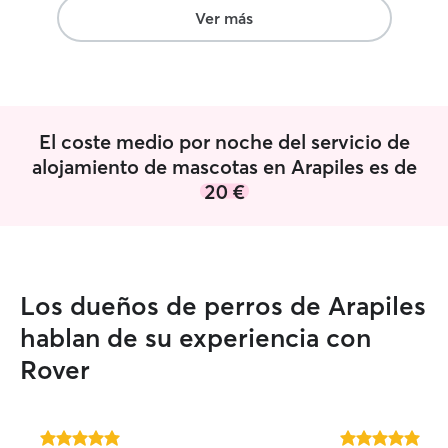
cualquiera que busque ña cuidadora de
Ver más
confianza
”
El coste medio por noche del servicio de
alojamiento de mascotas en Arapiles es de
20 €
Los dueños de perros de Arapiles
hablan de su experiencia con
Rover
5.0
5.0