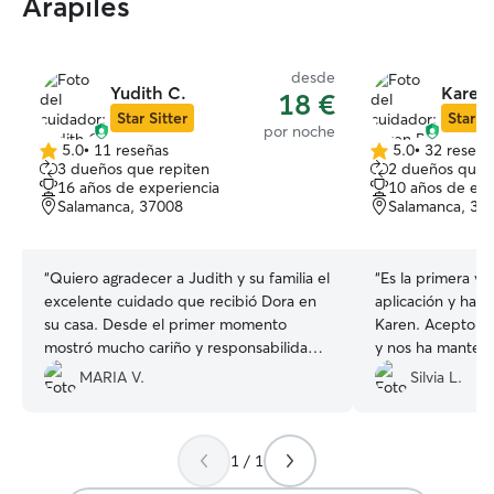
Arapiles
desde
Yudith C.
Karen 
18 €
Star Sitter
Star Si
por noche
5.0
•
11 reseñas
5.0
•
32 reseña
5.0
5.0
3 dueños que repiten
2 dueños que 
de
de
16 años de experiencia
10 años de exp
5
5
Salamanca, 37008
Salamanca, 37
estrellas
estrellas
“
Quiero agradecer a Judith y su familia el
“
Es la primera ve
excelente cuidado que recibió Dora en
aplicación y ha s
su casa. Desde el primer momento
Karen. Acepto c
mostró mucho cariño y responsabilidad,
y nos ha manten
se nota que ama a los animales y que se
fotos y vídeo. 
MARIA V.
Silvia L.
implica de verdad en su bienestar. Me
mantuvo informada con mensajes, fotos
y vídeos lo que me dio mucha
1 / 1
tranquilidad. Sin duda volveré a confiar
en ella y la recomiendo 100% a