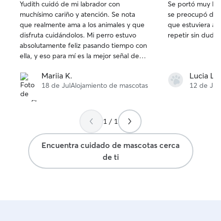
Yudith cuidó de mi labrador con
Se portó muy bie
de
de
muchísimo cariño y atención. Se nota
se preocupó de 
5
5
que realmente ama a los animales y que
que estuviera a g
estrellas
estrellas
disfruta cuidándolos. Mi perro estuvo
repetir sin dudar
absolutamente feliz pasando tiempo con
ella, y eso para mí es la mejor señal de
que estuvo en muy buenas manos. Me
Mariia K.
Lucia L.
quedé tranquila y muy contenta con su
18 de Jul
Alojamiento de mascotas
12 de Jul
cuidado. Recomiendo a Yudith de todo
corazón y, sin duda, volvería a confiarle a
mi perro.
1 / 1
Encuentra cuidado de mascotas cerca
de ti