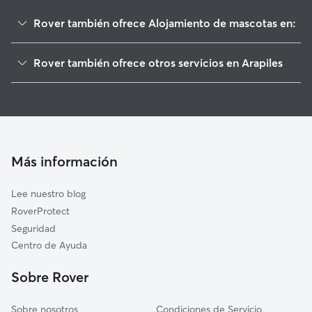
Rover también ofrece Alojamiento de mascotas en:
Aldeatejada
Rover también ofrece otros servicios en Arapiles
Santa Marta de Tormes
Paseadores de Perros en Arapiles
Cabrerizos
Guarderia Canina en Arapiles
Salamanca
Cuidado de mascota en Arapiles
Calvarrasa de Arriba
Cuidadores a domicilio en Arapiles
Terradillos
Más información
Cuidadores de Gatos en Arapiles
Villares de la Reina
Lee nuestro blog
Carrascal de Barregas
RoverProtect
Machacón
Seguridad
Aldealengua
Centro de Ayuda
Moriscos
Sobre Rover
Castellanos de Moriscos
Sobre nosotros
Condiciones de Servicio