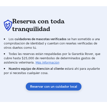
en todo momento, como lo haría con
cualquier miembro de la familia. El
cuidado de mascotas encaja muy bien
en mi rutina, ya que trabajo de forma
Reserva con toda
remota desde casa, lo que me permite
estar presente, atenta y disponible
tranquilidad
durante el día. Esto facilita que las
mascotas no estén solas por largos
Los
cuidadores de mascotas verificados
se han sometido a una
periodos de tiempo y reciban compañía
comprobación de identidad y cuentan con reseñas verificadas de
constante. Organizo mi día de manera
otros dueños como tú.
flexible para respetar sus rutinas
Todas las reservas están respaldadas por la Garantía Rover, que
(alimentación, paseos, descanso) y
cubre hasta $25,000 de reembolso de determinados gastos de
asegurarme de que estén cómodas,
asistencia veterinaria.
Más información
activas y bien cuidadas en todo
Nuestro equipo de Atención al cliente
estará ahí para ayudarte
momento. También tengo disponibilidad
por si necesitas cualquier cosa.
algunos fines de semana que estoy en
casa. Me adapto siempre a las
necesidades de cada mascota y a las
Reservar con un cuidador local
indicaciones de sus dueños, ya sea en mi
casa o en la suya. Dispongo de un piso
amplio y limpio para que tu mascota se
desplace con tranquilidad, además