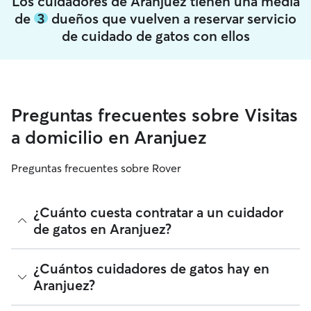
Los cuidadores de Aranjuez tienen una media
de
3
dueños que vuelven a reservar servicio
de cuidado de gatos con ellos
Preguntas frecuentes sobre Visitas
a domicilio en Aranjuez
Preguntas frecuentes sobre Rover
¿Cuánto cuesta contratar a un cuidador
de gatos en Aranjuez?
Los cuidadores de gatos de Rover tienen plena libertad para
¿Cuántos cuidadores de gatos hay en
fijar sus tarifas. El coste medio de un cuidador de gatos en
Aranjuez?
Aranjuez en Rover en agosto 2026 fue de alrededor de 12
por noche, incluyendo las tarifas de servicio de Rover. La