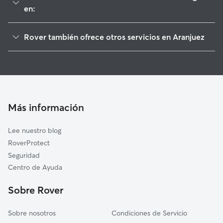
en:
Ontígola
Rover también ofrece otros servicios en Aranjuez
Seseña
Cuidadores de Perros en Aranjuez
Ciruelos
Paseadores de Perros en Aranjuez
Titulcia
Guarderia Canina en Aranjuez
Ocaña
Cuidado de mascota en Aranjuez
Borox
Más información
Cuidadores a domicilio en Aranjuez
Villaconejos
Lee nuestro blog
Ciempozuelos
RoverProtect
Yepes
Seguridad
Añover de Tajo
Centro de Ayuda
Noblejas
Sobre Rover
Alameda de la Sagra
Sobre nosotros
Condiciones de Servicio