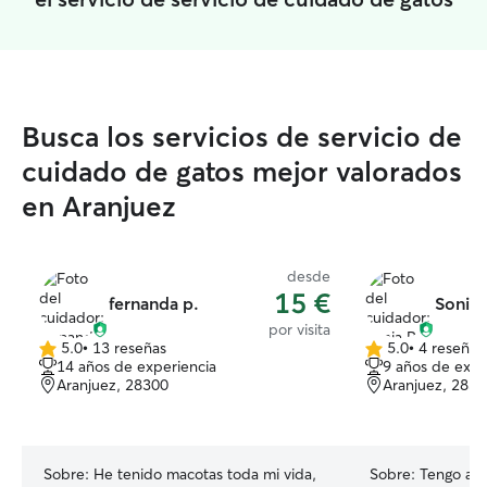
Busca los servicios de servicio de
cuidado de gatos mejor valorados
en Aranjuez
desde
15 €
fernanda p.
Sonia 
por visita
5.0
•
13 reseñas
5.0
•
4 reseñas
5.0
5.0
14 años de experiencia
9 años de expe
de
de
Aranjuez, 28300
Aranjuez, 283
5
5
estrellas
estrellas
Sobre:
He tenido macotas toda mi vida,
Sobre:
Tengo amp