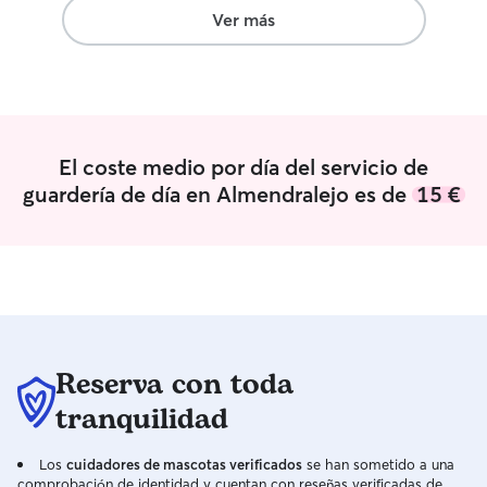
animales no es un
Ver más
placer! Cuento con el tiempo y la
dedicación total
Ya que actualme
cursando un mást
flexible, me per
estudios con el 
El coste medio por día del servicio de
Por lo que puedo
guardería de día en Almendralejo es de
15 €
atención sin prisa
disponibilidad. Cuidado en mi casa: Vivo
en un departame
pero también ten
con un parque 
llevarlos a pasear
Cuidados en la c
prefieres que cu
Reserva con toda
hogar, me adapto
diaria.
tranquilidad
Los
cuidadores de mascotas verificados
se han sometido a una
comprobación de identidad y cuentan con reseñas verificadas de