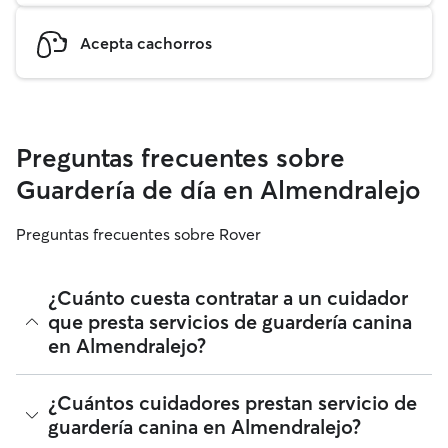
Acepta cachorros
Preguntas frecuentes sobre
Guardería de día en Almendralejo
Preguntas frecuentes sobre Rover
¿Cuánto cuesta contratar a un cuidador
que presta servicios de guardería canina
en Almendralejo?
Los cuidadores en Rover tienen plena libertad para fijar sus
¿Cuántos cuidadores prestan servicio de
tarifas. El coste medio de un cuidador con guardería para
guardería canina en Almendralejo?
perros en Almendralejo en Rover en agosto 2026 fue de