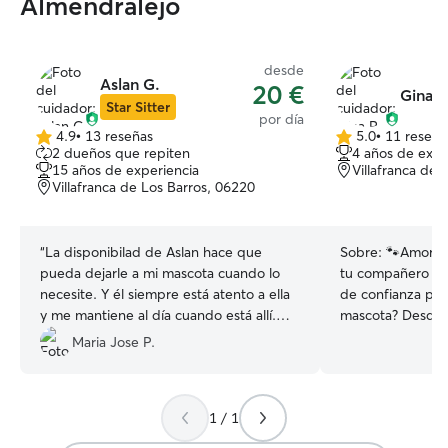
Almendralejo
desde
Aslan G.
20 €
Gina R
Star Sitter
por día
4.9
•
13 reseñas
5.0
•
11 reseña
4.9
5.0
2 dueños que repiten
4 años de expe
de
de
15 años de experiencia
Villafranca de 
5
5
Villafranca de Los Barros, 06220
estrellas
estrellas
“
La disponibilad de Aslan hace que
Sobre:
🐾Amor, c
pueda dejarle a mi mascota cuando lo
tu compañero fie
necesite. Y él siempre está atento a ella
de confianza par
y me mantiene al día cuando está allí.
mascota? Desde 
Muchas gracias Aslan.
”
rodeada de anim
Maria Jose P.
conexión especia
experiencia y lle
ofrezco paseos d
1 / 1
personalizados p
feliz y en buena