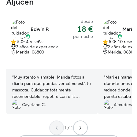
Aljucén
desde
18 €
Edwin P.
María 
por noche
5.0
•
4 reseñas
5.0
•
10 reseña
5.0
5.0
3 años de experiencia
2 años de expe
de
de
Merida, 06800
Mérida, 06800
5
5
estrellas
estrellas
“
Muy atento y amable. Manda fotos a
“
Mari es maravill
diario para que puedas ver cómo está tu
durante unos día
mascota. Cuidador totalmente
vídeos donde p
recomendable, repetiré con él la
perrita estaba fel
próxima vez. 10/10
”
Muy satisfechas 
Cayetano C.
Almudena 
cariño que le dió
1 / 1