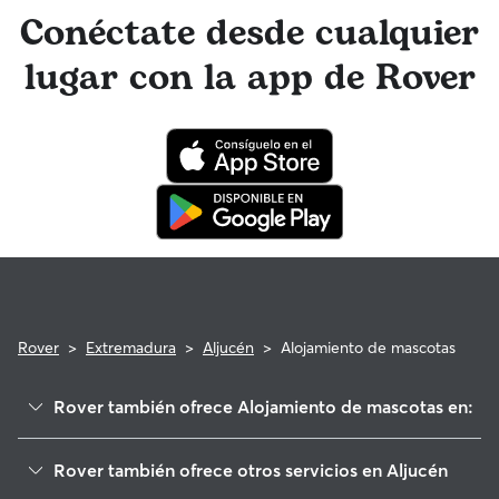
anterioridad, obtén más información sobre cómo hacerlo en
Garantía Rover para asistencia veterinaria que cumpla con
Conéctate desde cualquier
la app de Rover o en la web.
los requisitos.
lugar con la app de Rover
Rover
>
Extremadura
>
Aljucén
>
Alojamiento de mascotas
Rover también ofrece Alojamiento de mascotas en:
Mirandilla
Rover también ofrece otros servicios en Aljucén
Trujillanos