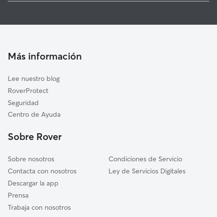
Paseadores de Perros en Aljucén
Mérida
Guarderia Canina en Aljucén
Esparragalejo
Cuidado de mascota en Aljucén
San Pedro de Mérida
Cuidadores a domicilio en Aljucen
Valverde de Mérida
Más información
Cuidadores de Gatos en Aljucén
Calamonte
Lee nuestro blog
La Garrovilla
RoverProtect
Don Álvaro
Seguridad
Villagonzalo
Centro de Ayuda
Arroyo de San Serván
Sobre Rover
Torremayor
Sobre nosotros
Condiciones de Servicio
Contacta con nosotros
Ley de Servicios Digitales
Descargar la app
Prensa
Trabaja con nosotros