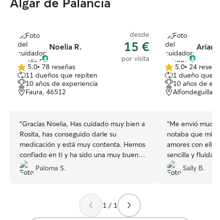
Algar de Palancia
desde
15 €
Noelia R.
Arian
por visita
5.0
•
78 reseñas
5.0
•
24 reseña
5.0
5.0
11 dueños que repiten
1 dueño que r
de
de
10 años de experiencia
10 años de exp
5
5
Faura, 46512
Alfondeguilla,
estrellas
estrellas
“
Gracias Noelia, Has cuidado muy bien a
“
Me envió muchas
Rosita, has conseguido darle su
notaba que mis g
medicación y está muy contenta. Hemos
amores con ella
confiado en ti y ha sido una muy buena
sencilla y fluida,
experiencia. Te volveremos a llamar
contactar cuando
Paloma S.
Sally B.
cuando necesitemos que cuides a
esté con mis anim
nuestra gata Rosita
”
1 / 1