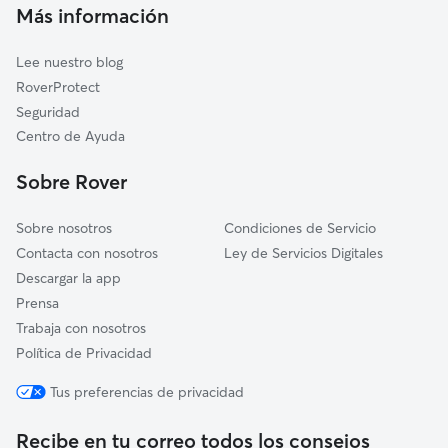
Cuidadores a domicilio en Algar-De-Palancia
Más información
Estivella
Cuidadores de Gatos en Algar de Palancia
Chóvar
Lee nuestro blog
Quart de les Valls
RoverProtect
Quartell
Seguridad
Benifairó de les Valls
Centro de Ayuda
Benavites
Sobre Rover
Sobre nosotros
Condiciones de Servicio
Contacta con nosotros
Ley de Servicios Digitales
Descargar la app
Prensa
Trabaja con nosotros
Política de Privacidad
Tus preferencias de privacidad
Recibe en tu correo todos los consejos