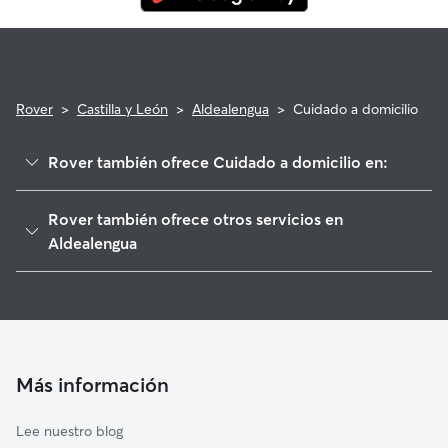
Rover
>
Castilla y León
>
Aldealengua
>
Cuidado a domicilio
Rover también ofrece Cuidado a domicilio en:
Moriscos
Rover también ofrece otros servicios en
Calvarrasa de Abajo
Aldealengua
Castellanos de Moriscos
Cuidadores de Perros en Aldealengua
Aldearrubia
Paseadores de Perros en Aldealengua
Machacón
Guarderia Canina en Aldealengua
Cabrerizos
Cuidado de mascota en Aldealengua
Más información
Gomecello
Cuidadores de Gatos en Aldealengua
Huerta
Lee nuestro blog
Santa Marta de Tormes