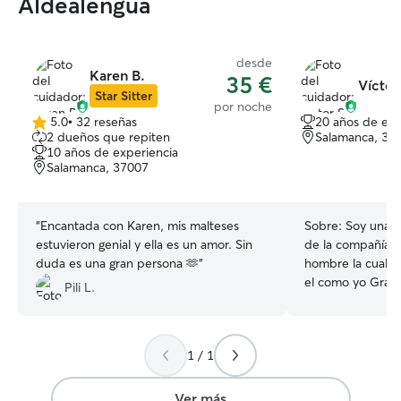
Aldealengua
desde
Karen B.
35 €
Víctor
Star Sitter
por noche
5.0
•
32 reseñas
20 años de exp
5.0
2 dueños que repiten
Salamanca, 37
de
10 años de experiencia
5
Salamanca, 37007
estrellas
“
Encantada con Karen, mis malteses
Sobre:
Soy una p
estuvieron genial y ella es un amor. Sin
de la compañía d
duda es una gran persona 🫶
”
hombre la cual d
el como yo Grandes paseos y
Pili L.
regularidad de 
los cuidados nec
encuentren como
1 / 1
extrañe nada difer
que no les falte
hogar temporal c
Ver más