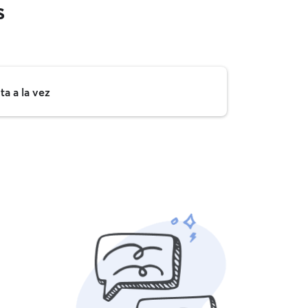
s
a a la vez