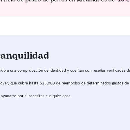
mañana, mediodía y por la noche. Si hace falta
también más veces. Mi casa es totalmente apta
para tener perros/as de cualquier tamaño y
tengo un parque cerca. Me adaptaré a las
necesidades de tu perro/a.
ranquilidad
do a una comprobación de identidad y cuentan con reseñas verificadas d
a Rover, que cubre hasta $25,000 de reembolso de determinados gastos de
 ayudarte por si necesitas cualquier cosa.