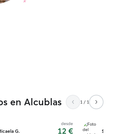
os en Alcublas
1 / 1
desde
12 €
icaela G.
Sergio r.