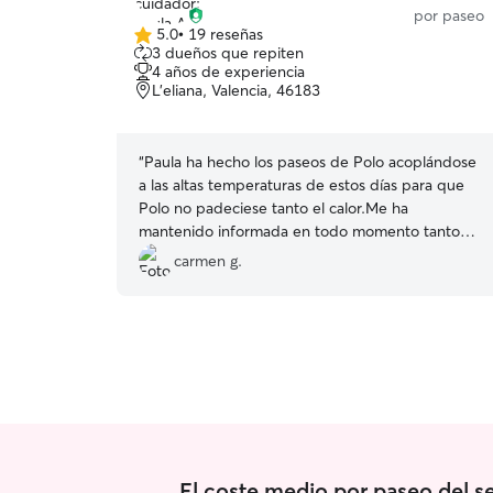
por paseo
5.0
•
19 reseñas
5.0
3 dueños que repiten
de
4 años de experiencia
5
L’eliana, Valencia, 46183
estrellas
“
Paula ha hecho los paseos de Polo acoplándose
a las altas temperaturas de estos días para que
Polo no padeciese tanto el calor.Me ha
mantenido informada en todo momento tanto
escrito como con fotos. Con total seguridad
carmen g.
volveré a contar con ella ☺️
”
El coste medio por paseo del s