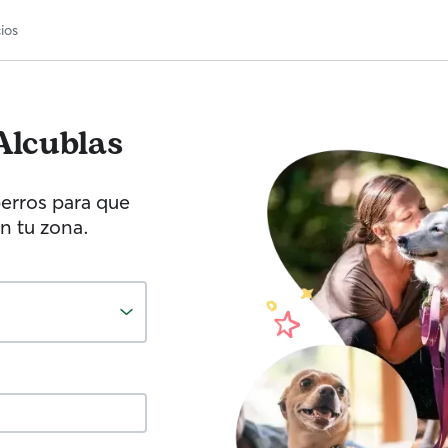
ios
Alcublas
erros para que
n tu zona.