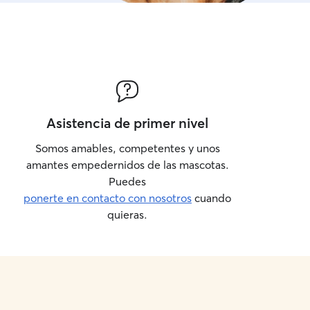
dispongo de una variedad 
rascadores para ellos
Asistencia de primer nivel
Somos amables, competentes y unos
amantes empedernidos de las mascotas.
Puedes
ponerte en contacto con nosotros
cuando
quieras.