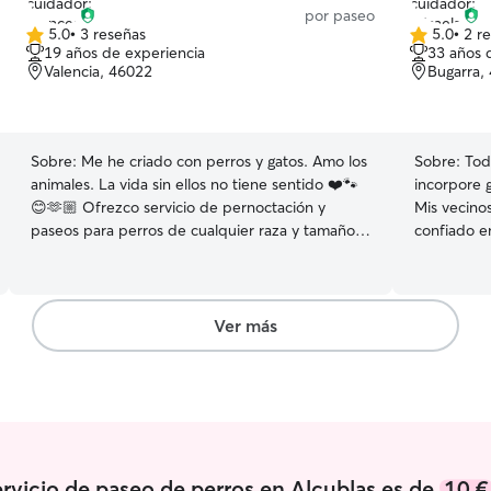
por paseo
5.0
•
3 reseñas
5.0
•
2 r
5.0
5.0
19 años de experiencia
33 años 
de
de
Valencia, 46022
Bugarra,
5
5
estrellas
estrellas
Sobre:
Me he criado con perros y gatos. Amo los
Sobre:
Tod
animales. La vida sin ellos no tiene sentido ❤️🐾
incorpore g
😊🫶🏼 Ofrezco servicio de pernoctación y
Mis vecinos
paseos para perros de cualquier raza y tamaño.
confiado e
He tenido en mi vida perros pequeños y grandes
sus mascotas. Actualmente tengo dis
(jack russel y american stafford). Cuidaré de tu
completa, y
perro/a como si fuera mío, podrá quedarse en
Podría aloj
mi casa para los dias que necesites o
domicilio, b
Ver más
simplemente para sacarle a pasear. Tengo un
una jardín amplio 
perrito muy amoroso, bueno y super sociable
naturaleza
que se llama Rasti. El y yo estaremos encantados
haría feliz
de cuidar de tu perrito/a. Contactame si
ellos
necesitas hacerme preguntas. Estoy siempre
disponible. 🐾😊🐾❤️🐺 Teletrabajo y tu perro/a
nunca se quedará solo. Puedo sacarle por la
ervicio de paseo de perros en Alcublas es de
10 €