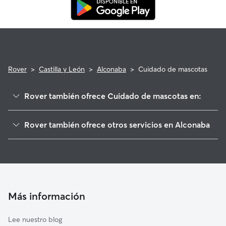
Rover
>
Castilla y León
>
Alconaba
>
Cuidado de mascotas
Rover también ofrece Cuidado de mascotas en:
Soria
Rover también ofrece otros servicios en Alconaba
Buitrago
Cuidadores de Perros en Alconaba
Golmayo
Paseadores de Perros en Alconaba
Garray
Guarderia Canina en Alconaba
Cidones
Cuidadores a domicilio en Alconaba
Matalebreras
Más información
Cuidadores de Gatos en Alconaba
Cañamaque
Lee nuestro blog
Ólvega