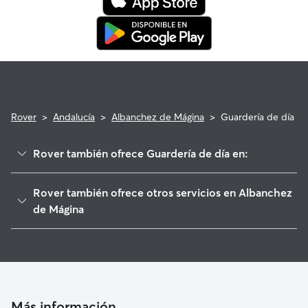
Rover
>
Andalucía
>
Albanchez de Mágina
>
Guardería de día
Rover también ofrece Guardería de día en:
Torres
Rover también ofrece otros servicios en Albanchez
Jimena
de Mágina
Bedmar y Garcíez
Cuidadores de Perros en Albanchez de Mágina
Bélmez de la Moraleda
Paseadores de Perros en Albanchez de Mágina
Jódar
Cuidadores a domicilio en Albanchez-De-Magina
Mancha Real
Más información
Pegalajar