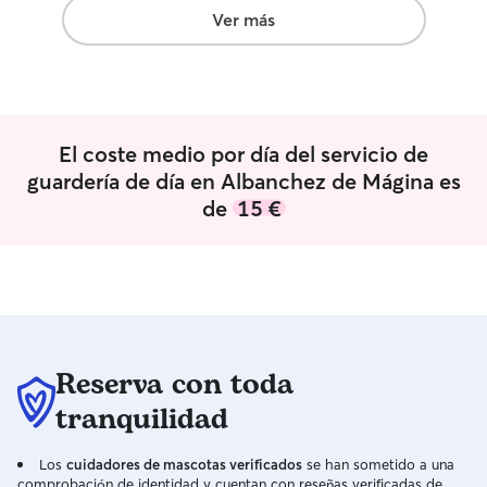
como si fuera mío sea donde estemos,
Ver más
atenta en su alimentación y si necesita
algo en especial, sea medicina o esté
enfermo
El coste medio por día del servicio de
guardería de día en Albanchez de Mágina es
de
15 €
Reserva con toda
tranquilidad
Los
cuidadores de mascotas verificados
se han sometido a una
comprobación de identidad y cuentan con reseñas verificadas de