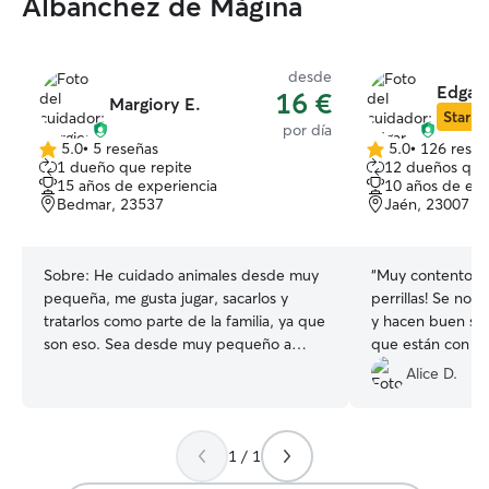
Albanchez de Mágina
desde
Edgar 
16 €
Margiory E.
Star Si
por día
5.0
•
5 reseñas
5.0
•
126 reseñ
5.0
5.0
1 dueño que repite
12 dueños que
de
de
15 años de experiencia
10 años de exp
5
5
Bedmar, 23537
Jaén, 23007
estrellas
estrellas
Sobre:
He cuidado animales desde muy
“
Muy contentos n
pequeña, me gusta jugar, sacarlos y
perrillas! Se not
tratarlos como parte de la familia, ya que
y hacen buen se
son eso. Sea desde muy pequeño a
que están con el
grande Actualmente solo estoy
repetiremos.
”
Alice D.
estudiando así que podría sacarlos a
pasear y tratarlos como familia, que se
sientan como en casa y puedo alojarlos
1 / 1
cualquiera día tengo disponibilidad 24/7
Con mucho amor y respeto, lo trataría