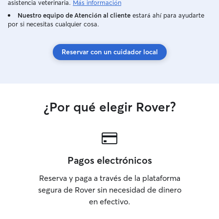
asistencia veterinaria.
Más información
comportamiento, sigo las indicaciones de
Nuestro equipo de Atención al cliente
estará ahí para ayudarte
sus dueños sobre alimentación,
por si necesitas cualquier cosa.
medicación o cuidados especiales y me
aseguro de que tengan agua fresca,
paseos y mucho cariño. Además, envío
Reservar con un cuidador local
fotos y actualizaciones para que los
propietarios estén tranquilos y sepan
cómo se encuentra su mascota en todo
momento.
¿Por qué elegir Rover?
Pagos electrónicos
Reserva y paga a través de la plataforma
segura de Rover sin necesidad de dinero
en efectivo.