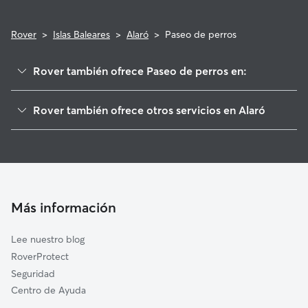
Rover
>
Islas Baleares
>
Alaró
>
Paseo de perros
Rover también ofrece Paseo de perros en:
Consell
Rover también ofrece otros servicios en Alaró
Santa María del Camí
Cuidadores de Perros en Alaró
Lloseta
Guarderia Canina en Alaró
Mancor de la Vall
Cuidado de mascota en Alaró
Binissalem
Cuidadores a domicilio en Alaro
Bunyola
Más información
Cuidadores de Gatos en Alaró
Fornalutx
Lee nuestro blog
Sóller
RoverProtect
Santa Eugènia
Seguridad
Inca
Centro de Ayuda
Selva