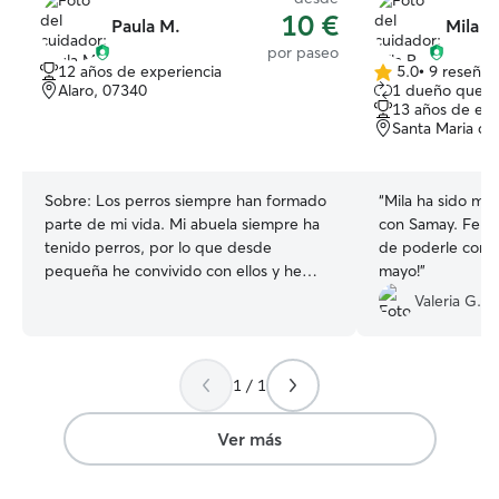
10 €
Paula M.
Mila R
por paseo
12 años de experiencia
5.0
•
9 reseñas
5.0
Alaro, 07340
1 dueño que r
de
13 años de exp
5
Santa Maria de
estrellas
Sobre:
Los perros siempre han formado
“
Mila ha sido mu
parte de mi vida. Mi abuela siempre ha
con Samay. Feliz
tenido perros, por lo que desde
de poderle conf
pequeña he convivido con ellos y he
mayo!
”
aprendido a entender sus necesidades y
Valeria G.
comportamientos. Además, durante
muchos años compartí mi día a día con
mi bulldog francés, Paco, al que cuidé
1 / 1
con muchísimo cariño hasta que falleció
hace cinco años. También he cuidado los
perros de familiares y amigos cuando lo
Ver más
han necesitado. Soy una persona
responsable, paciente y muy cariñosa