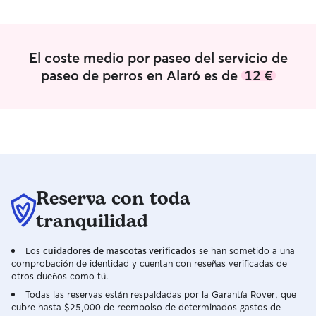
con los animales. Vivo en una casa amplia
en Alaró, un entorno tranquilo donde los
perros pueden descansar, jugar y
disfrutar de atención constante. Me
El coste medio por paseo del servicio de
adapto a las rutinas de cada mascota y
paseo de perros en Alaró es de
12 €
mantengo informados a sus dueños con
fotos y actualizaciones para que estén
completamente tranquilos. Actualmente
tengo una rutina muy flexible, lo que me
permite dedicar tiempo y atención a los
perros durante el día. Vivo en una casa
amplia en Alaró, ideal para que puedan
descansar, jugar y sentirse cómodos. Me
Reserva con toda
adapto a sus horarios de paseo,
alimentación y descanso, procurando
tranquilidad
que mantengan su rutina habitual para
que se sientan como en casa. La
Los
cuidadores de mascotas verificados
se han sometido a una
seguridad y el bienestar de cada perro
comprobación de identidad y cuentan con reseñas verificadas de
son mi prioridad. En casa disponen de
otros dueños como tú.
un ambiente tranquilo, limpio y con
Todas las reservas están respaldadas por la Garantía Rover, que
espacio suficiente para moverse con
cubre hasta $25,000 de reembolso de determinados gastos de
comodidad. Siempre superviso su