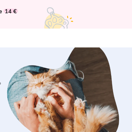
de
14 €
e