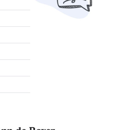
A Teixeira en
dador de gatos
s de tu gato.
 y comparar
en a Rover
starán
i tan solo
 al día como
ncia y el
ar. Si tienes una
 cómo hacerlo en
cuidadores de
ervicios.
a recibir
sesoramiento de
uilidad de saber
los requisitos.