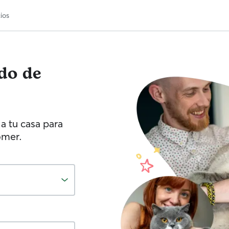
ios
ado de
a tu casa para
omer.