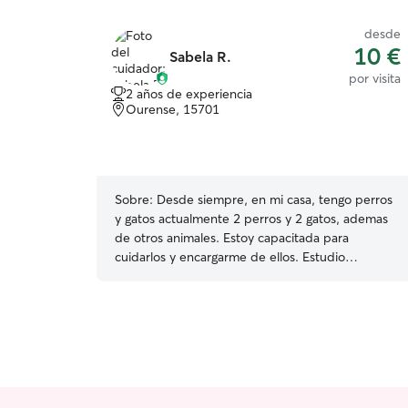
desde
10 €
Sabela R.
por visita
2 años de experiencia
Ourense, 15701
Sobre:
Desde siempre, en mi casa, tengo perros
y gatos actualmente 2 perros y 2 gatos, ademas
de otros animales. Estoy capacitada para
cuidarlos y encargarme de ellos. Estudio
integracion social de 8:30 de la mañana a
15:00h, tengo toda la tarde libre e incluso
noche, de lunes a jueves No podría cuidar
animales en mi casa porque vivo en una
residencia para estudiantes y no se me permite
meter animales, pero encantada de cuidarlo aun
asi