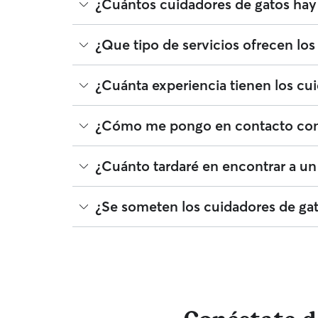
Los cuidadores de gatos de Rover tienen plena lib
¿Cuántos cuidadores de gatos hay 
Rover en agosto 2026 fue de alrededor de 14 por n
también puede cambiar en función de la personaliz
A fecha de agosto 2026, hay 7 cuidadores de gatos 
¿Que tipo de servicios ofrecen los
precios para encontrar al cuidador de gatos perf
deben someterse a una verificación de identidad 
¿Tan solo necesitas a alguien que se pase y juegu
¿Cuánta experiencia tienen los cui
encantados de cuidar de tu gato mientras estés tra
necesitas una visita rápida a domicilio! Tu cuidado
quieras. ¿Lo mejor de todo? Tu gato podrá quedars
La experiencia puede variar mucho entre distintos
¿Cómo me pongo en contacto con u
número de dueños que repiten cuando compares a
Si buscas a un cuidador de gatos en A Teixeira por
¿Cuánto tardaré en encontrar a un
solicitud activa o ya has reservado un servicio 
la app de Rover o en la web.
Rover te facilita la tarea de contactar con multit
¿Se someten los cuidadores de gato
gatos de Rover responden en menos de una hora
¡Sí! Los cuidadores de gatos que se unen a Rover 
También puedes mantenerte en contacto con tu cu
monísimas actualizaciones de fotos. El equipo de
profesionales veterinarios cualificados. En el im
que tu gato está cubierto por el programa de reem