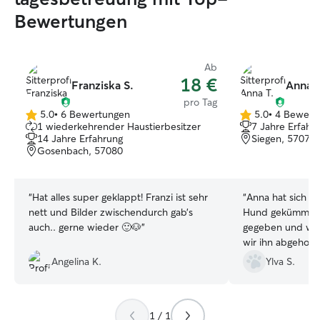
Bewertungen
Ab
18 €
Franziska S.
Anna T
pro Tag
5.0
•
6 Bewertungen
5.0
•
4 Bewert
5.0
5.0
1 wiederkehrender Haustierbesitzer
7 Jahre Erfahr
von
von
14 Jahre Erfahrung
Siegen, 57072
5
5
Gosenbach, 57080
Sternen
Sternen
“
Hat alles super geklappt! Franzi ist sehr
“
Anna hat sich wi
nett und Bilder zwischendurch gab’s
Hund gekümmert,
auch.. gerne wieder 🙂🐶
”
gegeben und war 
wir ihn abgeholt
zufrieden. :)
”
Angelina K.
Ylva S.
1 / 1