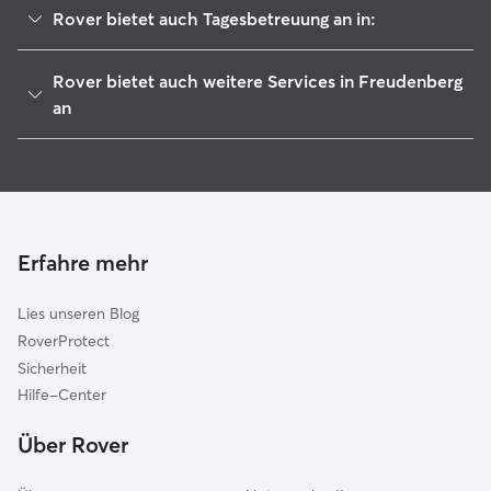
Rover bietet auch Tagesbetreuung an in:
Kirchen
Rover bietet auch weitere Services in Freudenberg
Wenden
an
Siegen
Hundesitter in Freudenberg
Kreuztal
Haustierbetreuung in Freudenberg
Morsbach
Housesitting in Freudenberg
Wissen
Gassi-Service in Freudenberg
Erfahre mehr
Betzdorf
Katzensitter in Freudenberg
Herdorf
Lies unseren Blog
Olpe
RoverProtect
Neunkirchen
Sicherheit
Drolshagen
Hilfe-Center
Reichshof
Über Rover