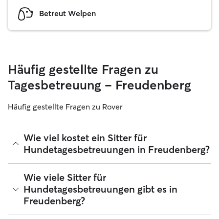
Betreut Welpen
Häufig gestellte Fragen zu
Tagesbetreuung – Freudenberg
Häufig gestellte Fragen zu Rover
Wie viel kostet ein Sitter für
Hundetagesbetreuungen in Freudenberg?
Sitter können ihre Preise bei Rover frei festlegen. Die
Wie viele Sitter für
durchschnittlichen Kosten für einen Hundesitter für
Hundetagesbetreuungen gibt es in
Tagesbetreuungen bei Rover in Freudenberg betragen seit
Freudenberg?
August 2026 etwa 25 pro Tag, einschließlich der
Servicegebühren von Rover. Der Preis eines Sitters kann sich
auch ändern, wenn du deine Buchung an deine Bedürfnisse