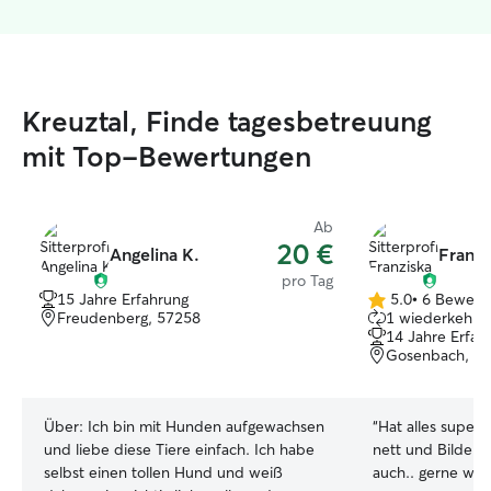
Kreuztal, Finde tagesbetreuung
mit Top-Bewertungen
Ab
20 €
Angelina K.
Franzi
pro Tag
15 Jahre Erfahrung
5.0
•
6 Bewert
5.0
Freudenberg, 57258
1 wiederkehren
von
14 Jahre Erfah
5
Gosenbach, 5
Sternen
Über:
Ich bin mit Hunden aufgewachsen
“
Hat alles super geklappt! 
und liebe diese Tiere einfach. Ich habe
nett und Bilder 
selbst einen tollen Hund und weiß
auch.. gerne wie