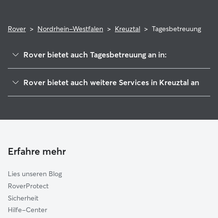
Rover
>
Nordrhein-Westfalen
>
Kreuztal
>
Tagesbetreuung
Rover bietet auch Tagesbetreuung an in:
Wenden
Rover bietet auch weitere Services in Kreuztal an
Hilchenbach
Hundesitter in Kreuztal
Netphen
Haustierbetreuung in Kreuztal
Siegen
Housesitting in Kreuztal
Freudenberg
Gassi-Service in Kreuztal
Olpe
Erfahre mehr
Katzensitter in Kreuztal
Kirchen
Lies unseren Blog
Drolshagen
RoverProtect
Wilnsdorf
Sicherheit
Neunkirchen
Hilfe-Center