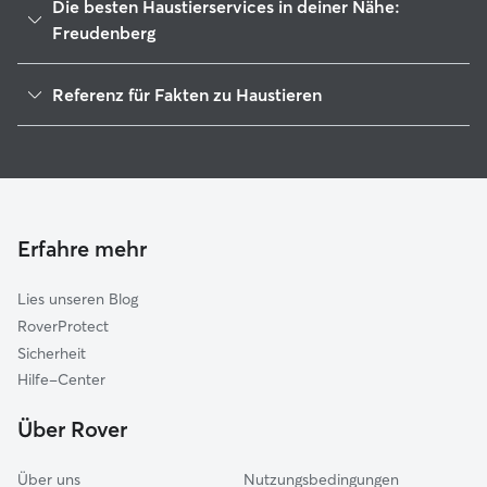
Die besten Haustierservices in deiner Nähe:
der Uni Siegen.
von 10-12 und M
Freudenberg
Vorlesungen, an
Woche frei und b
Haustierbetreuung in Freudenberg
Referenz für Fakten zu Haustieren
mache viel Spor
Housesitting in Freudenberg
spazieren was p
1
Globale Daten von Rover (November 2025)
Gassi-Service in Freudenberg
Begleiter dabei 
zentral in der 
Hundekindergarten in Freudenberg
alles schnell err
Hundesitter in Freudenberg
unterwegs. Ich 
flexibel nach eu
Katzensitter in Freudenberg
Erfahre mehr
gestalten :) Ich wohne in eine WG mit
meinem eigenen
Lies unseren Blog
Mitbewohnis fre
Hunde, aber we
RoverProtect
überfordert mit 
Sicherheit
kann er sich au
Hilfe-Center
zurückziehen. I
Schlosspark, wo
Über Rover
gehen kann. Ger
Panzerwiese, d
Über uns
Nutzungsbedingungen
auch zum Linden