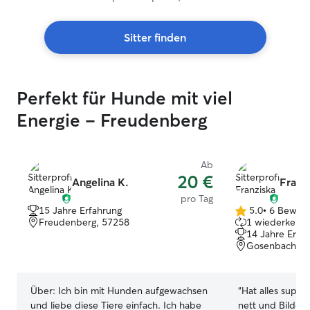
Sitter finden
Perfekt für Hunde mit viel
Energie – Freudenberg
Ab
20 €
Angelina K.
Franzi
pro Tag
15 Jahre Erfahrung
5.0
•
6 Bewer
5.0
Freudenberg, 57258
1 wiederkehre
von
14 Jahre Erfa
5
Gosenbach, 5
Sternen
Über:
Ich bin mit Hunden aufgewachsen
“
Hat alles super geklappt!
und liebe diese Tiere einfach. Ich habe
nett und Bilder