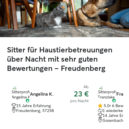
Sitter für Haustierbetreuungen
über Nacht mit sehr guten
Bewertungen – Freudenberg
Ab
23 €
Angelina K.
Franzi
pro Nacht
15 Jahre Erfahrung
5.0
•
6 Bewer
5.0
Freudenberg, 57258
1 wiederkehre
von
14 Jahre Erfa
5
Gosenbach, 5
Sternen