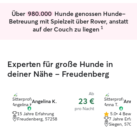
Über
980.000
Hunde genossen Hunde-
Betreuung mit Spielzeit über Rover, anstatt
1
auf der Couch zu liegen
Experten für große Hunde in
deiner Nähe – Freudenberg
Ab
23 €
Angelina K.
Anna 
pro Nacht
15 Jahre Erfahrung
5.0
•
4 Bewer
5.0
Freudenberg, 57258
7 Jahre Erfah
von
Siegen, 57072
5
Sternen