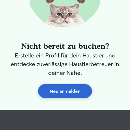
Zuwendung und 
gehören für mic
Regeln und Stru
sicher und wohl
oder unsichere
einfühlsam und 
habe ich über T
Nicht bereit zu buchen?
bereits zwei Wo
Hunde aufgepas
Erstelle ein Profil für dein Haustier und
auch Erfahrung 
entdecke zuverlässige Haustierbetreuer in
Betreuungszeit
Verantwortung im
deiner Nähe.
studiere ich sei
(ursprünglich k
und wünsche mir
Neu anmelden
mit Hunden zu v
bei ausgiebigen
frischen Luft. I
deinen Hund ke
eine liebevolle,
bieten! 🐶✨ Ich studiere Psychologie an