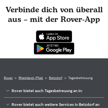
Rover-Nachrichtenfunktion mit deinem Sitter für
Hundetagesbetreuungen in Kontakt bleiben und tolle Foto-
Verbinde dich von überall
Updates erhalten. Der engagierte Kundenservice von Rover
ist für dich da und dein Hundesitter hat die Möglichkeit,
aus – mit der Rover-App
professionelle tierärztliche Beratung in Anspruch zu
nehmen. Im seltenen Fall eines Problems während der
Buchung kannst du beruhigt sein, denn dein Haustier
profitiert von der Rover-Garantie, die die Kosten für
tierärztliche Behandlungen erstattet.
Rover
>
Rheinland-Pfalz
>
Betzdorf
>
Tagesbetreuung
Rover bietet auch Tagesbetreuung an in:
Herdorf
Rover bietet auch weitere Services in Betzdorf an
Kirchen