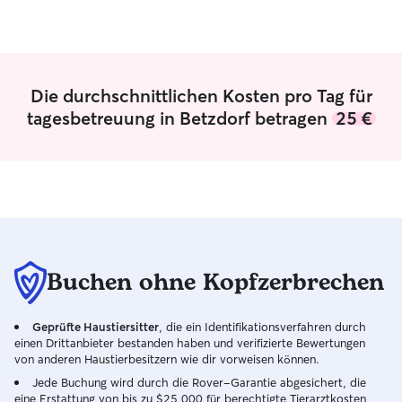
Gassirunden wunderbar geeignet ist :)
Ich selber habe eine kleine Hündin
namens Daisy. Sie kommt aus
Griechenland und versteht sich ganz
schnell mit anderen Hunden. Außerdem
Die durchschnittlichen Kosten pro Tag für
habe ich noch eine Katze. Die ist aber
tagesbetreuung in Betzdorf betragen
25 €
eigentlich nur draußen und macht ihr
eigenes Ding.
Buchen ohne Kopfzerbrechen
Geprüfte Haustiersitter
, die ein Identifikationsverfahren durch
einen Drittanbieter bestanden haben und verifizierte Bewertungen
von anderen Haustierbesitzern wie dir vorweisen können.
Jede Buchung wird durch die Rover-Garantie abgesichert, die
eine Erstattung von bis zu $25,000 für berechtigte Tierarztkosten