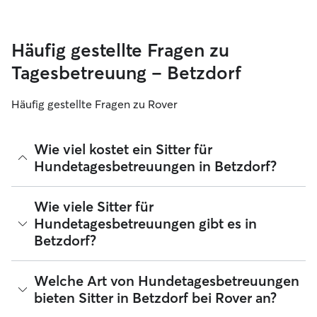
Häufig gestellte Fragen zu
Tagesbetreuung – Betzdorf
Häufig gestellte Fragen zu Rover
Wie viel kostet ein Sitter für
Hundetagesbetreuungen in Betzdorf?
Sitter können ihre Preise bei Rover frei festlegen. Die
Wie viele Sitter für
durchschnittlichen Kosten für einen Hundesitter für
Hundetagesbetreuungen gibt es in
Tagesbetreuungen bei Rover in Betzdorf betragen seit
Betzdorf?
August 2026 etwa 25 pro Tag, einschließlich der
Servicegebühren von Rover. Der Preis eines Sitters kann sich
auch ändern, wenn du deine Buchung an deine Bedürfnisse
Seit August 2026 bieten 59 Sitter Hundetagesbetreuungen
Welche Art von Hundetagesbetreuungen
und die deines Hundes anpasst.
in Betzdorf an. Du kannst deine Suchergebnisse filtern,
bieten Sitter in Betzdorf bei Rover an?
sortieren, deinen Radius erweitern, Bewertungen lesen und
Preise vergleichen, um den perfekten Sitter in deiner Nähe