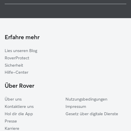
Hundesitter in Betzdorf
Wissen
Haustierbetreuung in Betzdorf
Neunkirchen
Housesitting in Betzdorf
Daaden
Gassi-Service in Betzdorf
Morsbach
Erfahre mehr
Katzensitter in Betzdorf
Freudenberg
Lies unseren Blog
Hachenburg
RoverProtect
Siegen
Sicherheit
Burbach
Hilfe-Center
Wilnsdorf
Über Rover
Wenden
Über uns
Nutzungsbedingungen
Kontaktiere uns
Impressum
Hol dir die App
Gesetz über digitale Dienste
Presse
Karriere