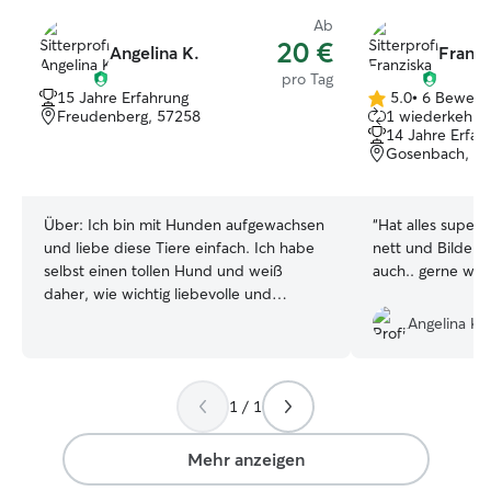
Ab
20 €
Angelina K.
Franzi
pro Tag
15 Jahre Erfahrung
5.0
•
6 Bewert
5.0
Freudenberg, 57258
1 wiederkehren
von
14 Jahre Erfah
5
Gosenbach, 5
Sternen
Über:
Ich bin mit Hunden aufgewachsen
“
Hat alles super geklappt! 
und liebe diese Tiere einfach. Ich habe
nett und Bilder 
selbst einen tollen Hund und weiß
auch.. gerne wie
daher, wie wichtig liebevolle und
zuverlässige Betreuung ist. Gassi gehen,
Angelina K.
kuscheln und Zeit mit Hunden zu
verbringen macht mir viel Spaß. 🐶
Momentan arbeite ich in Teilzeit und
1 / 1
habe somit genügen Zeit um einen
weiteren Hund zu betreuen. Ich wohne
in einem Haus mit Garten und einem
Mehr anzeigen
direkten Wald dahinter der für schöne