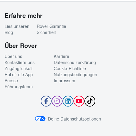
Erfahre mehr
Lies unseren
Rover Garantie
Blog
Sicherheit
Über Rover
Über uns
Karriere
Kontaktiere uns
Datenschutzerklärung
Zugänglichkeit
Cookie-Richtlinie
Hol dir die App
Nutzungsbedingungen
Presse
Impressum
Führungsteam
Folge
Folge
Folge
Abonniere
Folge
Rover
Rover
Rover
den
Rover
auf
auf
auf
YouTube-
auf
Facebook
Instagram
LinkedIn
Kanal
TikTok
Deine Datenschutzoptionen
von
Rover