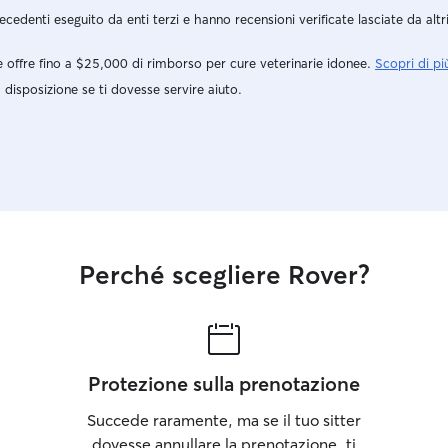
vostra per 
cedenti eseguito da enti terzi e hanno recensioni verificate lasciate da altr
in piacevol
semplicemen
 offre fino a $25,000 di rimborso per cure veterinarie idonee.
Scopri di pi
disposizione se ti dovesse servire aiuto.
Perché scegliere Rover?
Protezione sulla prenotazione
Succede raramente, ma se il tuo sitter
dovesse annullare la prenotazione, ti