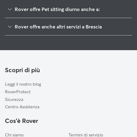
Rover offre Pet sitting diurno anche a:
Cremona
Rover offre anche altri servizi a Brescia
Bergamo
Dog sitter e cat sitter a Brescia
Verona
Dog Sitter a Brescia
Mantova
Pet Sitting a Domicilio a Brescia
Lodi
Passeggiata Cani a Brescia
Lecco
Scopri di più
Cat Sitter a Brescia
Piacenza
Leggi il nostro blog
Monza e Brianza
RoverProtect
Milano
Sicurezza
Sondrio
Centro Assistenza
Parma
Cos'è Rover
Como
Chi siamo
Termini di servizio