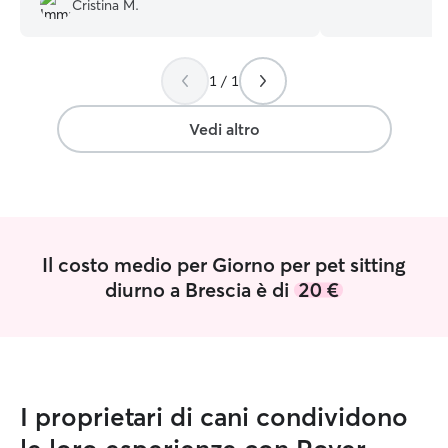
Cristina M.
Attività Cinofile 
30 mattine di vol
educatore cinofi
1 / 1
diretta nell’educ
mia Jack Russell 
di lezioni con edu
Vedi altro
durante il tirocin
stesso lezioni pra
loro cani. Posso 
tutte le taglie ed 
anziani con esige
prendo cura anch
Il costo medio per Giorno per pet sitting
amano restare sol
diurno a Brescia è di
20 €
servizio alle loro
occupo volentieri 
animali domestici
sempre con atten
proprietario, per
bisogni particola
I proprietari di cani condividono
che ogni animale 
sereno: mantengo 