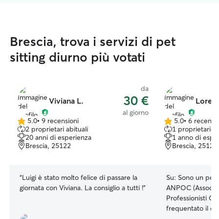
Brescia, trova i servizi di pet
sitting diurno più votati
da
30 €
Viviana L.
Lorenz
al giorno
5.0
•
9 recensioni
5.0
•
6 recensi
5.0
5.0
2 proprietari abituali
1 proprietario 
su
su
20 anni di esperienza
1 anno di espe
5
5
Brescia, 25122
Brescia, 25123
stelle
stelle
“
Luigi è stato molto felice di passare la
Su:
Sono un pet s
giornata con Viviana. La consiglio a tutti !
”
ANPOC (Associaz
Professionisti Ope
frequentato il co
dog sitter presso