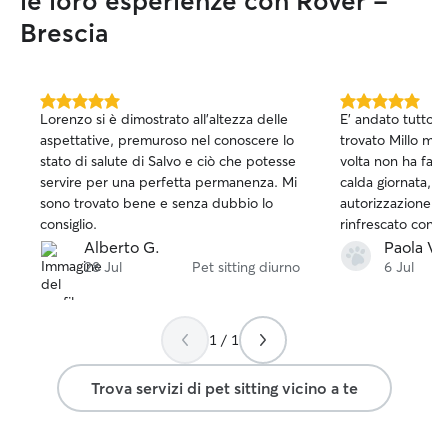
le loro esperienze con Rover -
dedico tempo di q
Brescia
attenzioni e cura
Prendermi cura d
Kira fa parte della
passeggiate, mom
5.0
5.0
attenzioni quotid
Lorenzo si è dimostrato all’altezza delle
E' andato tutto 
su
su
hanno orari fless
aspettative, premuroso nel conoscere lo
trovato Millo mol
5
5
anche chi mi aiut
stato di salute di Salvo e ciò che potesse
volta non ha fatto
stelle
stelle
permette di ave
servire per una perfetta permanenza. Mi
calda giornata, d
dedicarmi con tra
sono trovato bene e senza dubbio lo
autorizzazione, F
animali. Quando mi occupo di un
consiglio.
rinfrescato con l
animale a casa sua
dell'acqua...lo a
Alberto G.
Paola V.
sentire tranquillo
e spazzolato! Ci 
28 Jul
Pet sitting diurno
6 Jul
come se il propri
sicuramente.
con attenzione la
pasti, passeggiat
1 / 1
riposo. Faccio at
della casa (porte,
Trova servizi di pet sitting vicino a te
assicuro che abbi
è sicuro per lui.
rientra, trova la 