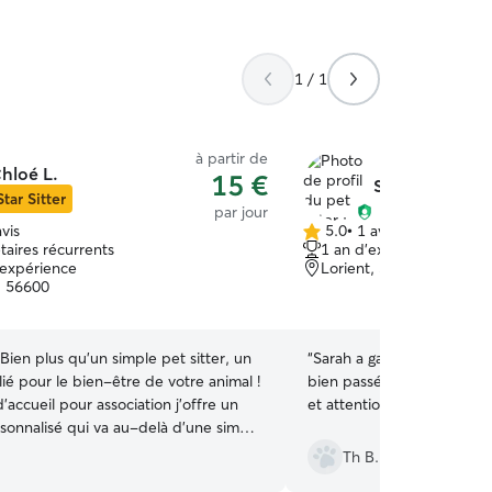
t
1 / 1
à partir de
hloé L.
15 €
Sarah C.
Star Sitter
par jour
vis
5.0
•
1 avis
5.0 étoile(s)
taires récurrents
1 an d'expérience
sur
'expérience
Lorient, 56100
5
, 56600
Bien plus qu’un simple pet sitter, un
“
Sarah a gardé mon chien a
llié pour le bien-être de votre animal !
bien passé. Elle m’a paru
d’accueil pour association j’offre un
et attentionnée.
”
rsonnalisé qui va au-delà d’une simple
Que ce soit pour l’éducation des
Th B.
rentissage de la propreté, ordres de