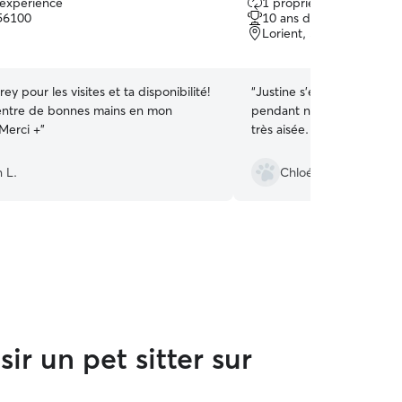
'expérience
1 propriétaire récurrent
sur
 56100
10 ans d'expérience
5
Lorient, 56100
ey pour les visites et ta disponibilité!
“
Justine s’est très bien o
 entre de bonnes mains en mon
pendant notre absence. L
absence ;) Merci +
”
très aisée. Encore merci !
”
n L.
Chloé V.
ir un pet sitter sur