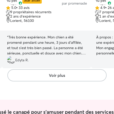
Star Sitter
par promenade
attention 
5.0
•
33 avis
4.9
•
26 a
5.0 étoile(s)
4.9 étoile(s)
animal. Che
9 propriétaires récurrents
7 proprié
sur
sur
habitudes, 
2 ans d'expérience
1 an d'e
5
5
Lorient, 56100
assurer une
Lorient,
bienveillan
“
Très bonne expérience. Mon chien a été
À propos :
promené pendant une heure, 3 jours d'affilée,
une expéri
et tout s’est très bien passé. La personne a été
Mon engage
sérieuse, ponctuelle et douce avec mon chien.
personnell
La communication a été facile du début à la fin.
propriétai
Edyta R.
Je recommande sans hésitation.
”
sécurisé e
quatre patt
que j’exerc
Voir plus
quotidien, 
pour anim
dédiés à l
jeux assur
communicat
maintient u
ssé le canapé pour s'amuser pendant des services
rassurante. Vivant chez mes parents dans u