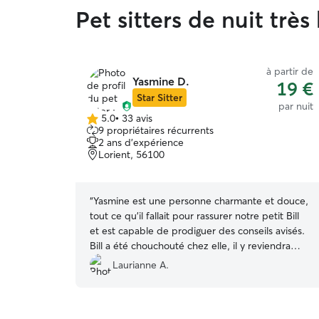
Pet sitters de nuit très
à partir de
Yasmine D.
19 €
Star Sitter
par nuit
5.0
•
33 avis
5.0 étoile(s)
9 propriétaires récurrents
sur
2 ans d'expérience
5
Lorient, 56100
“
Yasmine est une personne charmante et douce,
tout ce qu'il fallait pour rassurer notre petit Bill
et est capable de prodiguer des conseils avisés.
Bill a été chouchouté chez elle, il y reviendra
sûrement. Nous remercions Yasmine pour sa
Laurianne A.
patience et sa souplesse également. A bientôt.
”