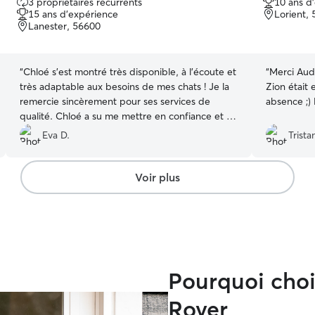
3 propriétaires récurrents
10 ans d
sur
sur
15 ans d'expérience
Lorient,
5
5
Lanester, 56600
“
Chloé s’est montré très disponible, à l’écoute et
“
Merci Audr
très adaptable aux besoins de mes chats ! Je la
Zion était
remercie sincèrement pour ses services de
qualité. Chloé a su me mettre en confiance et je
referai appel à ses services lors de mes
Eva D.
Trista
prochains voyages !
”
Voir plus
Pourquoi chois
Rover