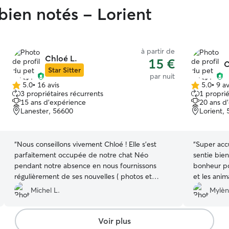
 bien notés - Lorient
à partir de
Chloé L.
15 €
C
Star Sitter
par nuit
5.0
•
16 avis
5.0
•
9 av
5.0 étoile(s)
5.0 étoile(s)
3 propriétaires récurrents
1 proprié
sur
sur
15 ans d'expérience
20 ans d
5
5
Lanester, 56600
Lorient,
“
Nous conseillons vivement Chloé ! Elle s'est
“
Super accu
parfaitement occupée de notre chat Néo
sentie bie
pendant notre absence en nous fournissons
bonheur pou
régulièrement de ses nouvelles ( photos et
et les anim
vidéos ). On voit qu'elle aime vraiment les
Michel L.
Mylèn
animaux . Après un petit temps d adaptation,
Néo s est très bien entendu avec les 2 chattes
de Chloé. Nous n'hésiterons pas à solliciter
Voir plus