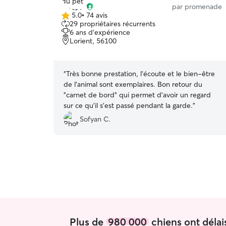
par promenade
5.0
•
74 avis
5.0 étoile(s)
29 propriétaires récurrents
sur
6 ans d'expérience
5
Lorient, 56100
“
Très bonne prestation, l'écoute et le bien-être
de l'animal sont exemplaires. Bon retour du
"carnet de bord" qui permet d'avoir un regard
sur ce qu'il s'est passé pendant la garde.
”
Sofyan C.
Plus de
980 000
chiens ont délai