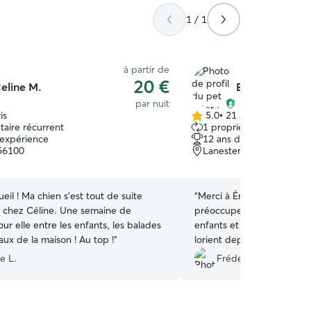
1 / 1
à partir de
20 €
eline M.
Emilie G.
par nuit
is
5.0
•
21 avis
5.0 étoile(s)
taire récurrent
1 propriétaire récurrent
sur
'expérience
12 ans d'expérience
5
 56100
Lanester, 56600
eil ! Ma chien s'est tout de suite
“
Merci à Émile pour l’accue
n chez Céline. Une semaine de
préoccupe du bien être d
r elle entre les enfants, les balades
enfants et phoenix se sont trouvé
aux de la maison ! Au top !
”
lorient depuis peu, je suis
d’avoir trouvé Emilie. Un
e L.
Frédéric B.
confiance, très agréable et
J’ai déjà fait une autre rés