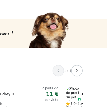
1
over.
1 / 1
à partir de
11 €
udrey H.
Justine M.
par visite
is
5.0
•
1 avis
5.0 étoile(s)