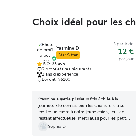
Choix idéal pour les ch
à partir de
Yasmine D.
12 €
Star Sitter
par jour
5.0
•
33 avis
5.0 étoile(s)
9 propriétaires récurrents
sur
2 ans d'expérience
5
Lorient, 56100
“
Yasmine a gardé plusieurs fois Achille à la
journée. Elle connait bien les chiens, elle a su
mettre un cadre à notre jeune chien, tout en
restant affectueuse. Merci aussi pour les petites
gardes de dépannage en dernière minute !
”
Sophie D.