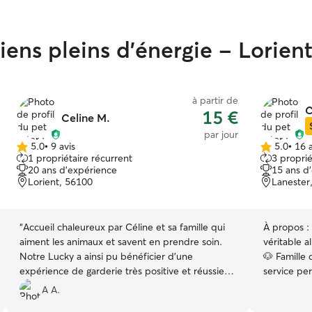
iens pleins d'énergie - Lorien
à partir de
C
15 €
Celine M.
par jour
5.0
•
9 avis
5.0
•
16 a
5.0 étoile(s)
5.0 étoile(s)
1 propriétaire récurrent
3 proprié
sur
sur
20 ans d'expérience
15 ans d
5
5
Lorient, 56100
Lanester
“
Accueil chaleureux par Céline et sa famille qui
À propos :
aiment les animaux et savent en prendre soin.
véritable a
Notre Lucky a ainsi pu bénéficier d'une
🐶 Famille 
expérience de garderie très positive et réussie
service pe
dans un cadre agréable et sécurisé. C'est en
présence. 
A A.
toute confiance que je confierai à nouveau
chiots (app