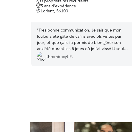
9 propriétaires récurrents
sur
5 ans d'expérience
5
Lorient, 56100
“
Très bonne communication. Je sais que mon
loulou a été gâté de câlins avec pls visites par
jour, et que ça lui a permis de bien gérer son
anxiété durant les 5 jours où je l'ai laissé tt seul à
la maison :') Je recommande, et referai d'ailleurs
thrombocyt E.
appel aux services de Yasmine (en espérant
qu'elle ait encore des disponibilités car elle est
visiblement très demandée)
”