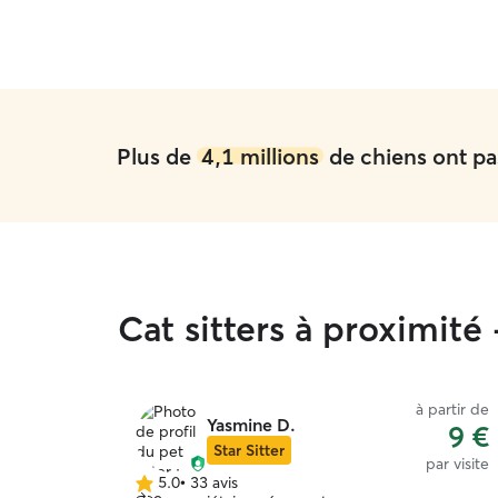
Plus de
4,1 millions
de chiens ont pas
Cat sitters à proximité
à partir de
Yasmine D.
9 €
Star Sitter
par visite
5.0
•
33 avis
5.0 étoile(s)