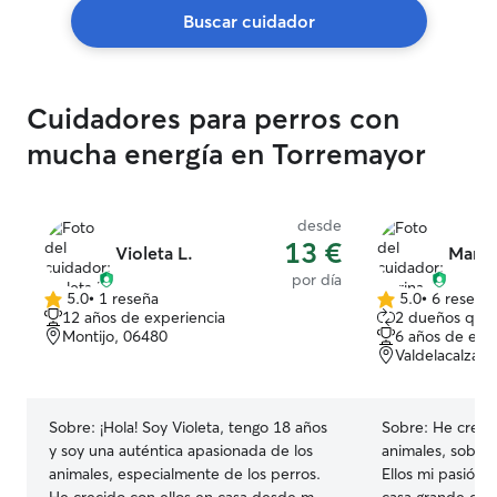
Buscar cuidador
Cuidadores para perros con
mucha energía en Torremayor
desde
13 €
Violeta L.
Marin
por día
5.0
•
1 reseña
5.0
•
6 reseña
5.0
5.0
12 años de experiencia
2 dueños que 
de
de
Montijo, 06480
6 años de exp
5
5
Valdelacalzad
estrellas
estrellas
Sobre:
¡Hola! Soy Violeta, tengo 18 años
Sobre:
He creci
y soy una auténtica apasionada de los
animales, sobre 
animales, especialmente de los perros.
Ellos mi pasión.