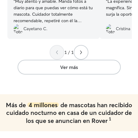
“
Muy atento y amable. Manda fotos a
“
La experiencia 
diario para que puedas ver cómo está tu
magnífica. Sin duda repetiré cuando
mascota. Cuidador totalmente
surja la oportu
recomendable, repetiré con él la
próxima vez. 10/10
”
Cayetano C.
Cristina F.
1 / 1
Ver más
Más de
4 millones
de mascotas han recibido
cuidado nocturno en casa de un cuidador de
1
los que se anuncian en Rover