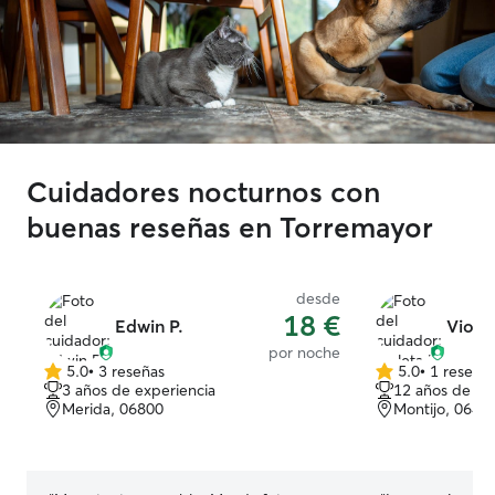
Cuidadores nocturnos con
buenas reseñas en Torremayor
desde
18 €
Edwin P.
Violet
por noche
5.0
•
3 reseñas
5.0
•
1 reseña
5.0
5.0
3 años de experiencia
12 años de ex
de
de
Merida, 06800
Montijo, 0648
5
5
estrellas
estrellas