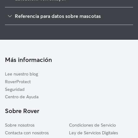
Paseadores de Perros en Torremayor
Referencia para datos sobre mascotas
Cuidado de mascota en Torremayor
1
Datos globales de Rover (noviembre de 2025)
Guarderia Canina en Torremayor
Cuidadores de Perros en Torremayor
Cuidadores a domicilio en Torremayor
Cuidadores de Gatos en Torremayor
Más información
Lee nuestro blog
RoverProtect
Seguridad
Centro de Ayuda
Sobre Rover
Sobre nosotros
Condiciones de Servicio
Contacta con nosotros
Ley de Servicios Digitales