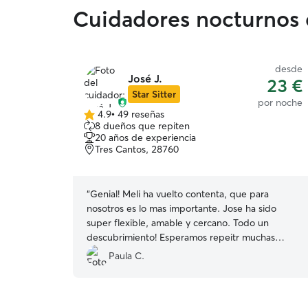
Cuidadores nocturnos 
desde
José J.
23 €
Star Sitter
por noche
4.9
•
49 reseñas
4.9
8 dueños que repiten
de
20 años de experiencia
5
Tres Cantos, 28760
estrellas
“
Genial! Meli ha vuelto contenta, que para
nosotros es lo mas importante. Jose ha sido
super flexible, amable y cercano. Todo un
descubrimiento! Esperamos repeitr muchas
veces mas!
”
Paula C.