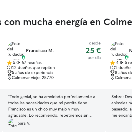
s con mucha energía en Colme
desde
25 €
Francisco M.
N
por día
5.0
•
67 reseñas
4.8
•
5 r
5.0
4.8
12 dueños que repiten
1 dueño 
de
de
5 años de experiencia
8 años d
5
5
Colmenar viejo, 28770
Colmenar
estrellas
estrellas
“
Todo genial, se ha amoldado perfectamente a
Sobre:
Des
todas las necesidades que mi perrita tiene.
animales p
Francisco es un chico muy majo y muy
paseado, 
agradable. Lo recomiendo, repetiremos sin
me encanta 
duda. Muchas gracias :)
”
mimos. En 
Sara V.
Actualment