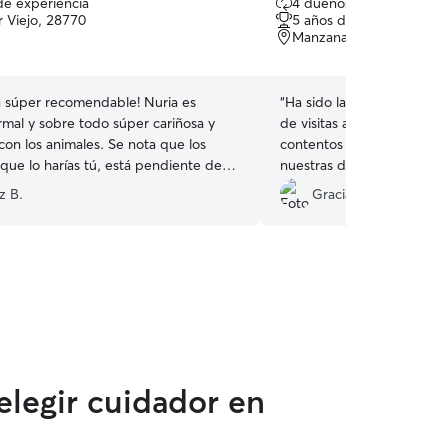
de experiencia
4 dueños que repiten
de
 Viejo, 28770
5 años de experiencia
5
Manzanares el Real, 284
estrellas
 súper recomendable! Nuria es
“
Ha sido la primera vez qu
rmal y sobre todo súper cariñosa y
de visitas a domicilio y n
con los animales. Se nota que los
contentos con el resultad
 que lo harías tú, está pendiente de
nuestras dos gatas como si
detalle y es una persona cercana. No
dado mucha seguridad y t
z B.
Gracia P.
s en que repetiré! Phoebe ha pasado
recomendable, nosotros r
eniales teniéndola a ella ❤️?
”
elegir cuidador en