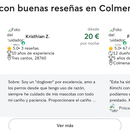
con buenas reseñas en Colmen
desde
20 €
Kristhian Z.
F
por noche
5.0
•
3 reseñas
5.0
•
67 
5.0
5.0
10 años de experiencia
12 dueño
de
de
Tres cantos, 28760
5 años d
5
5
Colmenar
estrellas
estrellas
Sobre:
Soy un "doglover" por excelencia, amo a
“
Esta ha si
los perros desde que tengo uso de razón,
Kimchi con
siempre he cuidado de mis mascotas con todo
podíamos e
mi cariño y paciencia. Proporcionare el cariño y
prestado. 
cuidado que me pidan y necesiten vuestras
nosotros 
Prisca
mascotas y haré todo lo que sea posible para
mantenerlos felices y contentos. Seré su hueso
favorito y su lametazo más dulce, no se querrán
Ver más