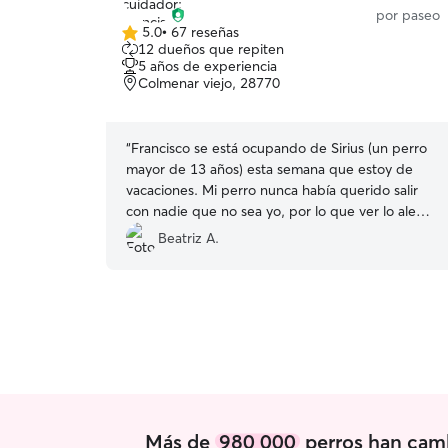
por paseo
5.0
•
67 reseñas
5.0
12 dueños que repiten
de
5 años de experiencia
5
Colmenar viejo, 28770
estrellas
“
Francisco se está ocupando de Sirius (un perro
mayor de 13 años) esta semana que estoy de
vacaciones. Mi perro nunca había querido salir
con nadie que no sea yo, por lo que ver lo alegre
que se va y que vuelve de la misma manera da
Beatriz A.
mucha tranquilidad. Seguiremos repitiendo con
Francisco, mil gracias
”
Más de
980 000
perros han camb