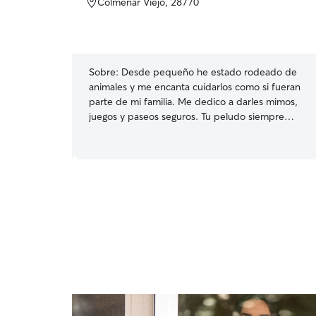
Colmenar Viejo, 28770
do
Sobre:
Desde pequeño he estado rodeado de
siguiendo
animales y me encanta cuidarlos como si fueran
ento y
parte de mi familia. Me dedico a darles mimos,
peques.
juegos y paseos seguros. Tu peludo siempre
 ella.
”
recibirá atención, cariño y compañía para que se
sienta como en casa ❤️ Trabajo desde casa, así
que paso la mayor parte del día acompañado de
los peludos. Esto me permite estar pendiente
de ellos, darles paseos, juegos y mucho cariño
sin prisas 😊😁 Tu mascota estará en un entorno
tranquilo y seguro. Estoy siempre atento,
respetando sus rutinas y necesidades. Ya sea en
mi casa o en la tuya, estará cuidado como uno
más de la familia soy muy cuidadoso con las
puertas, la higiene y el bienestar, para que tu
compañero peludo siempre esté protegido y
cómodo