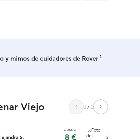
 máximo así que tengo todo el tiempo
poder jugar, cuidar y convivir con sus
e, no tengo ningún tipo de animal
peludo será el único consentido,
rca hay un parque y acostumbro a
cho por un apartado libre que queda
asa donde las personas sacan a pasear
os
1
o y mimos de cuidadores de Rover
enar Viejo
1 / 1
desde
8 €
lejandra S.
Susana B.