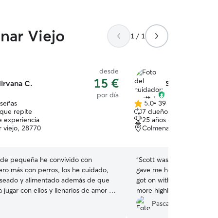
nar Viejo
1 / 1
desde
15 €
irvana C.
Scott J.
por día
eseñas
5.0
•
39 reseñas
5.0
que repite
7 dueños que repiten
de
e experiencia
25 años de experiencia
5
 viejo, 28770
Colmenar Viejo, Madrid
estrellas
de pequeña he convivido con
“
Scott was responsive, sen
ero más con perros, los he cuidado,
gave me helpful advice and
aseado y alimentado además de que
got on with his pupper. 
jugar con ellos y llenarlos de amor y
more highly - your animal i
mi familia amamos a los perros.
Pascal D.
e estoy en un curso de unas dos a