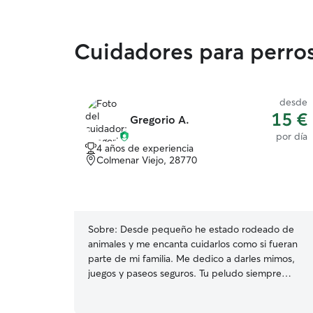
Cuidadores para perro
desde
15 €
Gregorio A.
por día
4 años de experiencia
Colmenar Viejo, 28770
Sobre:
Desde pequeño he estado rodeado de
animales y me encanta cuidarlos como si fueran
parte de mi familia. Me dedico a darles mimos,
juegos y paseos seguros. Tu peludo siempre
recibirá atención, cariño y compañía para que se
sienta como en casa ❤️ Trabajo desde casa, así