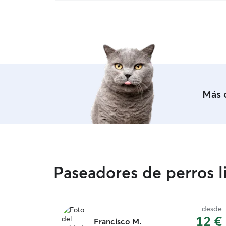
que paso la mayor parte del día acompañado de
los peludos. Esto me permite estar pendiente
de ellos, darles paseos, juegos y mucho cariño
sin prisas 😊😁 Tu mascota estará en un entorno
tranquilo y seguro. Estoy siempre atento,
respetando sus rutinas y necesidades. Ya sea en
mi casa o en la tuya, estará cuidado como uno
más de la familia soy muy cuidadoso con las
puertas, la higiene y el bienestar, para que tu
Más 
compañero peludo siempre esté protegido y
cómodo
Paseadores de perros l
desde
12 €
Francisco M.