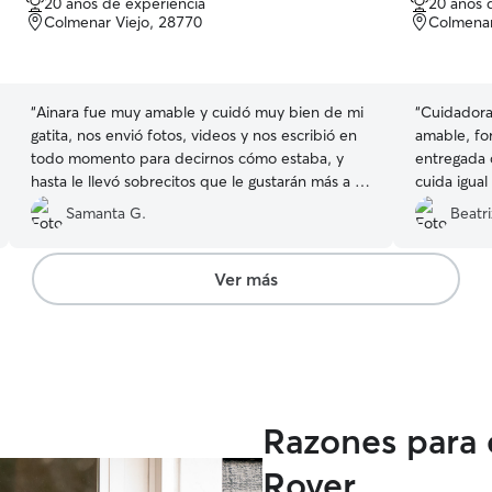
20 años de experiencia
20 años 
de
de
Colmenar Viejo, 28770
Colmenar
5
5
estrellas
estrellas
“
Ainara fue muy amable y cuidó muy bien de mi
“
Cuidadora
gatita, nos envió fotos, videos y nos escribió en
amable, fo
todo momento para decirnos cómo estaba, y
entregada 
hasta le llevó sobrecitos que le gustarán más a mi
cuida igual
gatita. Todo genial, muy recomendable, gracias
cualquier 
Samanta G.
Beatri
Ainara!
”
tengo duda
unos días g
Ver más
Razones para 
Rover