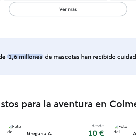
tres horas
libre para 
Ver más
mascotas. Tengo un piso donde podrá estar
cómodament
así que tú 
además, ce
caminar mu
cerca de c
a sus canin
de
1,6 millones
de mascotas han recibido cuidad
istos para la aventura en Colm
desde
10 €
Gregorio A.
A