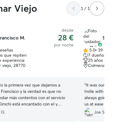
ar Viejo
1 / 1
desde
28 €
rancisco M.
Scott J.
por noche
reseñas
5.0
•
39 reseñas
5.0
s que repiten
7 dueños que repiten
de
e experiencia
25 años de experiencia
5
 viejo, 28770
Colmenar Viejo, Madrid
estrellas
do la primera vez que dejamos a
“
It was our first time using
 Francisco y la verdad es que no
Indie with someone other t
star más contentos con el servicio
always going to be a little
Kimchi está encantado con el y
us at ease straight away. 
también. Le recomendamos 😊
”
days prior to make sure th
 O.
Joe S.
happened straight away as 
together and made us imm
We got plenty of updates 