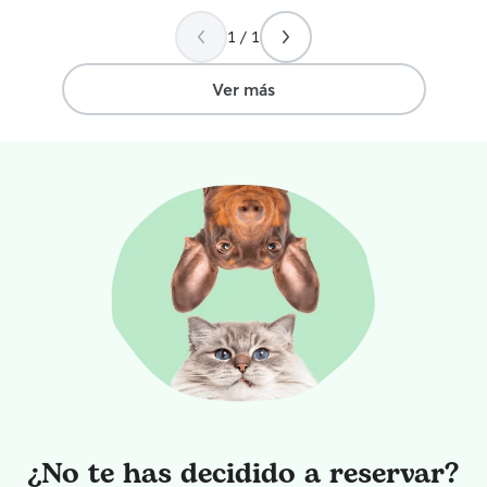
que valoramos muchísimo. Berto ha
estado tan bien atendido, mimado y
1 / 1
cuidado que casi parecía que no quería
volver a casa. Se notaba que estaba
Ver más
feliz, tranquilo y como en familia. No
podríamos estar más contentos con la
experiencia y, sin duda, volveremos a
confiar en Laura cuando lo necesitemos.
¡Totalmente recomendable!
”
¿No te has decidido a reservar?