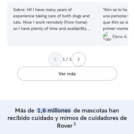
Sobre:
Hi! I have many years of
“
Kim se lo ha pa
experience taking care of both dogs and
una persona tran
cats. Now I work remotely (from home)
que Kim se sinti
so I have plenty of time and availability
primer momento
on my hands. If you need help taking
fantástico y me
Elena A.
care of your furry friend just reach out to
durante toda la 
me! I work from home, so I can take a
dog for a walk and look after a cat or a
1 / 1
dog at home swveral times a day without
a problem. The house have several
scratchers, a room for litters and plenty
Ver más
of space on the living room for pet beds.
The terrace is protected with a net to
prevent any risk of fall.
Más de
1,6 millones
de mascotas han
recibido cuidado y mimos de cuidadores de
1
Rover