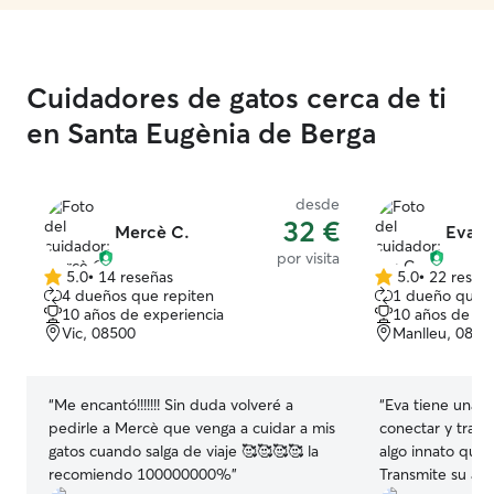
Cuidadores de gatos cerca de ti
en Santa Eugènia de Berga
desde
32 €
Mercè C.
Eva C
por visita
5.0
•
14 reseñas
5.0
•
22 reseñ
5.0
5.0
4 dueños que repiten
1 dueño que r
de
de
10 años de experiencia
10 años de ex
5
5
Vic, 08500
Manlleu, 0856
estrellas
estrellas
“
Me encantó!!!!!!! Sin duda volveré a
“
Eva tiene una s
pedirle a Mercè que venga a cuidar a mis
conectar y trata
gatos cuando salga de viaje 🥰🥰🥰🥰 la
algo innato que
recomiendo 100000000%
”
Transmite su amo