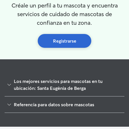
Créale un perfil a tu mascota y encuentra
servicios de cuidado de mascotas de
confianza en tu zona.
Registrarse
Los mejores servicios para mascotas en tu
ubicación: Santa Eugènia de Berga
Paseadores de Perros en Santa Eugènia de Berga
Referencia para datos sobre mascotas
Cuidado de mascota en Santa Eugènia de Berga
1
Datos globales de Rover (noviembre de 2025)
Cuidadores de Perros en Santa Eugènia de Berga
Guarderia Canina en Santa Eugènia de Berga