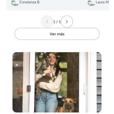
palabra y cada g
Constanza B.
Laura M.
convertido en mi 
Eva 🥰
”
1 / 1
Ver más