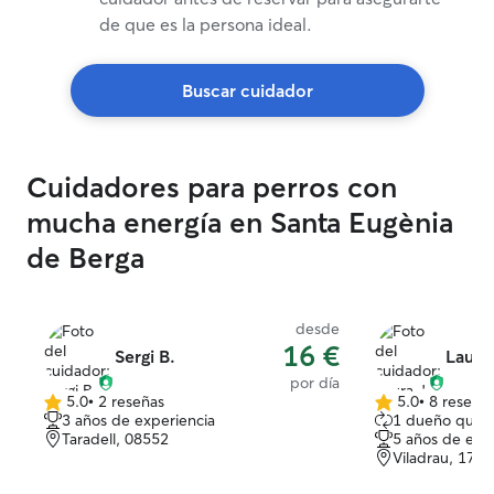
de que es la persona ideal.
Buscar cuidador
Cuidadores para perros con
mucha energía en Santa Eugènia
de Berga
desde
16 €
Sergi B.
Laura 
por día
5.0
•
2 reseñas
5.0
•
8 reseña
5.0
5.0
3 años de experiencia
1 dueño que r
de
de
Taradell, 08552
5 años de exp
5
5
Viladrau, 1740
estrellas
estrellas