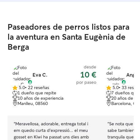
Paseadores de perros listos para
la aventura en Santa Eugènia de
Berga
desde
10 €
Eva C.
Angel
por paseo
5.0
•
22 reseñas
5.0
•
33 reseñ
5.0
5.0
1 dueño que repite
7 dueños que 
de
de
10 años de experiencia
20 años de ex
5
5
Manlleu, 08560
Barcelona, 08
estrellas
estrellas
“
Meravellosa, adorable, entrega total i
“
Se nota que Ang
em quedo curta d'expressió... el meu
sabe tambien de
gosset en Kiwi ha passat uns dies amb
tranquila que mi