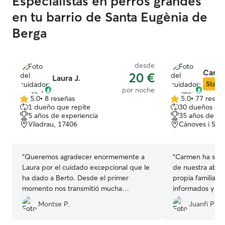
Especialistas en perros grandes
en tu barrio de Santa Eugènia de
Berga
desde
Carm
20 €
Laura J.
Star S
por noche
5.0
•
8 reseñas
5.0
•
77 reseñ
5.0
5.0
1 dueño que repite
30 dueños que
de
de
5 años de experiencia
35 años de ex
5
5
Viladrau, 17406
Cànoves i Sam
estrellas
estrellas
“
Queremos agradecer enormemente a
“
Carmen ha sido 
Laura por el cuidado excepcional que le
de nuestra abuel
ha dado a Berto. Desde el primer
propia familia. 
momento nos transmitió mucha
informados y en
confianza y cariño, y durante toda la
y siempre se le 
Montse P.
Juanfi P.
estancia nos mantuvo informados con
volveremos a co
mensajes, fotos y actualizaciones, algo
haga falta.
”