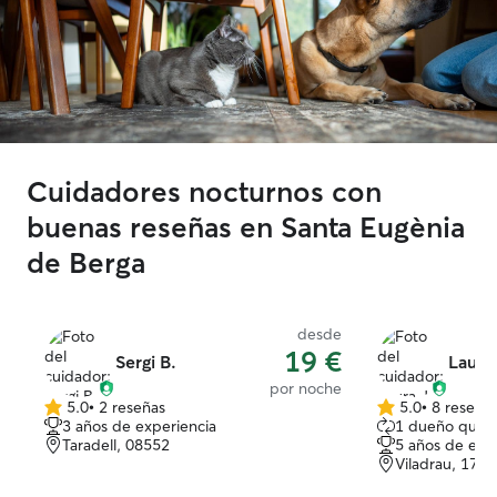
Cuidadores nocturnos con
buenas reseñas en Santa Eugènia
de Berga
desde
19 €
Sergi B.
Laura 
por noche
5.0
•
2 reseñas
5.0
•
8 reseña
5.0
5.0
3 años de experiencia
1 dueño que r
de
de
Taradell, 08552
5 años de exp
5
5
Viladrau, 1740
estrellas
estrellas