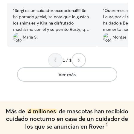
“
Sergi es un cuidador excepcional!!!! Se
“
Queremos agra
ha portado genial, se nota que le gustan
Laura por el cu
los animales y Kira ha disfrutado
ha dado a Berto
muchísimo con él y su perrito Rusty, que
momento nos tr
es un amor. Sin duda repetiré cuando
confianza y cari
María S.
Montse P.
regrese!!
”
estancia nos ma
mensajes, fotos 
que valoramos muchís
1 / 1
estado tan bien
cuidado que cas
volver a casa. S
Ver más
feliz, tranquilo 
podríamos estar
experiencia y, s
confiar en Laur
¡Totalmente rec
Más de
4 millones
de mascotas han recibido
cuidado nocturno en casa de un cuidador de
1
los que se anuncian en Rover