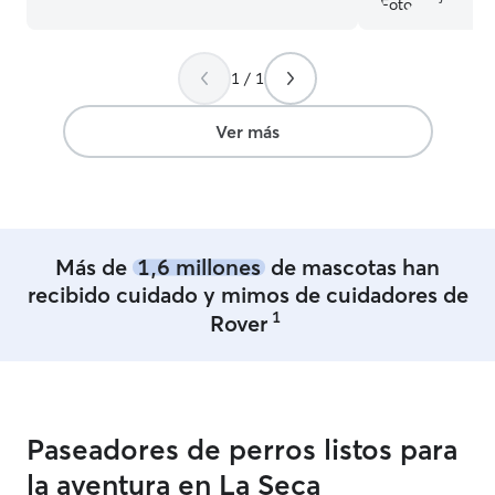
ha pasado en la vida No tengo licencia
ella.Muy recom
PPP Trabajo con animales por lo cual
podría darles el 100 x 100 de la
1 / 1
atención, me encanta mostrarles cariño y
nuevos trucos Los cuidaría como si
fueran uno más del hogar. Respetando
Ver más
sobre todo, siempre los espacios del
perro y otorgándole completa atención.
Más de
1,6 millones
de mascotas han
recibido cuidado y mimos de cuidadores de
1
Rover
Paseadores de perros listos para
la aventura en La Seca