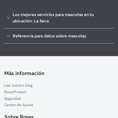
Los mejores servicios para mascotas en tu
ubicación: La Seca
Paseadores de Perros en La Seca
Referencia para datos sobre mascotas
Cuidado de mascota en La Seca
1
Datos globales de Rover (noviembre de 2025)
Cuidadores de Perros en La Seca
Cuidadores a domicilio en La-Seca
Guarderia Canina en La Seca
Cuidadores de Gatos en La Seca
Más información
Lee nuestro blog
RoverProtect
Seguridad
Centro de Ayuda
Sobre Rover