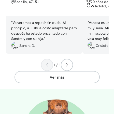
Boecillo, 47151
20 años de ex
5
5
Valladolid, 47
estrellas
estrellas
“
Volveremos a repetir sin duda. Al
“
Vanesa es una c
principio, a Tuski le costó adaptarse pero
muy seria. Me fa
después ha estado encantado con
mi mascota con el
Sandra y con su hija.
”
veía muy feliz y
ella.
”
Sandra D.
Cristofer P.
1 / 1
Ver más