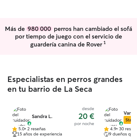
sobre todo, siempre los espacios del
❤️
perro y otorgándole completa atención.
Más de
980 000
perros han cambiado el sofá
por tiempo de juego con el servicio de
1
guardería canina de Rover
Especialistas en perros grandes
en tu barrio de La Seca
desde
Vanes
20 €
Sandra L.
Star S
por noche
5.0
•
2 reseñas
4.9
•
30 reseñ
5.0
4.9
15 años de experiencia
9 dueños que 
de
de