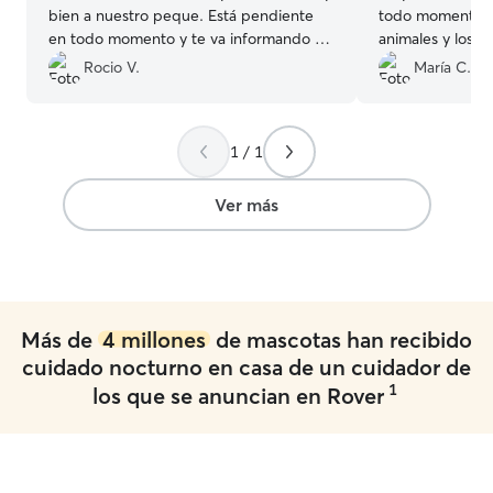
bien a nuestro peque. Está pendiente
todo momento. 
en todo momento y te va informando de
animales y los an
todo! Es un encanto 🤗🐶🩵
”
recomiendo 10
Rocio V.
María C.
1 / 1
Ver más
Más de
4 millones
de mascotas han recibido
cuidado nocturno en casa de un cuidador de
1
los que se anuncian en Rover