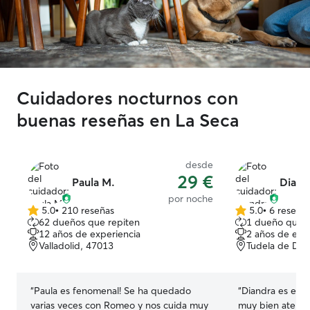
Cuidadores nocturnos con
buenas reseñas en La Seca
desde
29 €
Paula M.
Diand
por noche
5.0
•
210 reseñas
5.0
•
6 reseña
5.0
5.0
62 dueños que repiten
1 dueño que r
de
de
12 años de experiencia
2 años de exp
5
5
Valladolid, 47013
Tudela de Due
estrellas
estrellas
“
Paula es fenomenal! Se ha quedado
“
Diandra es enc
varias veces con Romeo y nos cuida muy
muy bien atendi