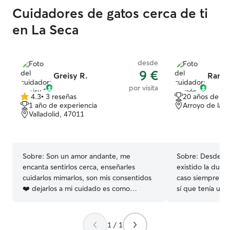
Cuidadores de gatos cerca de ti
en La Seca
desde
9 €
Greisy R.
Ramón
por visita
4.3
•
3 reseñas
20 años de ex
4.3
1 año de experiencia
Arroyo de la 
de
Valladolid, 47011
5
estrellas
Sobre:
Son un amor andante, me
Sobre:
Desde p
encanta sentirlos cerca, enseñarles
existido la duda
cuidarlos mimarlos, son mis consentidos
caso siempre he
❤️ dejarlos a mi cuidado es como
sí que tenía una
dejarlos en casa , a salvado 😍
en mi casa siemp
siempre he sent
por ellos, el ca
1 / 1