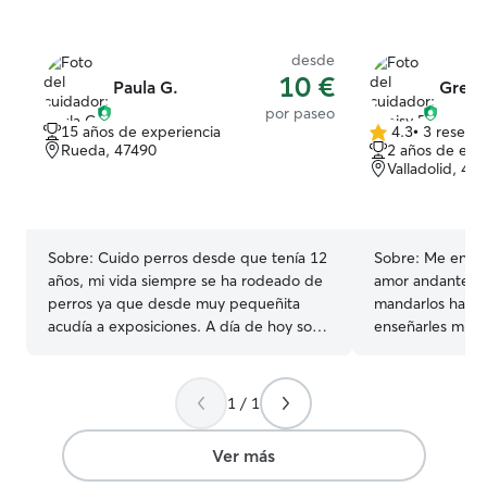
desde
10 €
Paula G.
Greis
por paseo
15 años de experiencia
4.3
•
3 reseña
4.3
Rueda, 47490
2 años de exp
de
Valladolid, 47
5
estrellas
Sobre:
Cuido perros desde que tenía 12
Sobre:
Me encan
años, mi vida siempre se ha rodeado de
amor andante, gr
perros ya que desde muy pequeñita
mandarlos hasta
acudía a exposiciones. A día de hoy soy
enseñarles mient
peluquera canina y es lo mejor que me
haré sentir en casa Tengo una ruti
ha pasado en la vida No tengo licencia
los haré sentir dí
PPP Trabajo con animales por lo cual
llenos de amor, 
1 / 1
podría darles el 100 x 100 de la
seguridad de ellos mis
atención, me encanta mostrarles cariño y
un lugar seguro 
Ver más
nuevos trucos Los cuidaría como si
tranquilidad, p
fueran uno más del hogar. Respetando
falte la hora de 