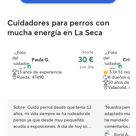
Cuidadores para perros con
mucha energía en La Seca
desde
30 €
Paula G.
Cristi
por día
15 años de experiencia
5.0
•
51 reseñ
5.0
Rueda, 47490
8 dueños que 
de
20 años de ex
5
Valladolid, 47
estrellas
Sobre:
Cuido perros desde que tenía 12
“
Nuestra perrita
años, mi vida siempre se ha rodeado de
adaptado muy b
perros ya que desde muy pequeñita
ha mandado foto
acudía a exposiciones. A día de hoy soy
comentarios.Asi
peluquera canina y es lo mejor que me
necesitemos vol
Borja A.