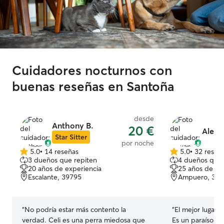
Cuidadores nocturnos con
buenas reseñas en Santoña
desde
Anthony B.
20 €
Alexa
Star Sitter
por noche
5.0
•
14 reseñas
5.0
•
32 reseñ
5.0
5.0
3 dueños que repiten
4 dueños que 
de
de
20 años de experiencia
25 años de ex
5
5
Escalante, 39795
Ampuero, 398
estrellas
estrellas
“
No podría estar más contento la
“
El mejor lugar p
verdad. Celi es una perra miedosa que
Es un paraíso pa