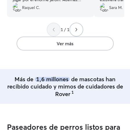
todos los días nos enviaba vídeos de
todo momento. 
Raquel C.
Sara M.
Shila l. Un 10, repetiremos seguro
”
informados envi
estancia en la ca
1 / 1
Ver más
Más de
1,6 millones
de mascotas han
recibido cuidado y mimos de cuidadores de
1
Rover
Paseadores de perros listos para