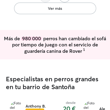
cuidado excelent
Ver más
Más de
980 000
perros han cambiado el sofá
por tiempo de juego con el servicio de
1
guardería canina de Rover
Especialistas en perros grandes
en tu barrio de Santoña
desde
Anthony B.
20 €
Alexa