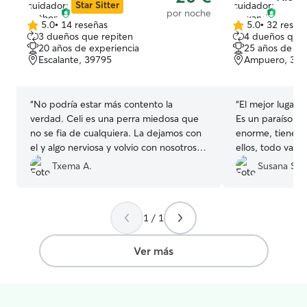
Star Sitter
por noche
5.0
•
14 reseñas
5.0
•
32 reseñ
5.0
5.0
3 dueños que repiten
4 dueños que 
de
de
20 años de experiencia
25 años de ex
5
5
Escalante, 39795
Ampuero, 398
estrellas
estrellas
“
No podría estar más contento la
“
El mejor lugar p
verdad. Celi es una perra miedosa que
Es un paraíso pa
no se fia de cualquiera. La dejamos con
enorme, tienen e
el y algo nerviosa y volvio con nosotros
ellos, todo vall
súper tranquila. También nos iba
escapen… Deje a
Txema A.
Susana S.
enviando fotos y vídeos, sin nosotros
con ellos y estuv
pedirlo. La verdad que se agradece
todo momento, 
cuando no estás seguro de si lo está
nos tuvieron al 
1 / 1
pasando bien o mal. También estaba
sin duda!
”
algo preocupado de que Celi pudiese
ocasionar algún problema, como ladrar o
Ver más
tener ansiedad... Y me da a mí que lo ha
llevado bien. Repetiría sin dudarlo.
”