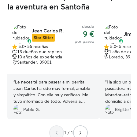
la aventura en Santoña
desde
Jean Carlos R.
9 €
Jimen
Star Sitter
por paseo
5.0
•
55 reseñas
5.0
•
5 reseña
5.0
5.0
13 dueños que repiten
1 año de expe
de
de
10 años de experiencia
Loredo, 3916
5
5
Santander, 39001
estrellas
estrellas
“
Le necesité para pasear a mi perrita.
“
Ha sido un pla
Jean Carlos ha sido muy formal, amable
paseadora matut
y simpático. Con ella muy cariñoso. Me
labrador-retriev
tuvo informado de todo. Volvería a
domicilio a diar
contar con él.
”
y siempre pendi
Pablo G.
Brigitte V.
cualquier detalle
Recomiendo a Ji
persona que no 
1 / 1
peludo de casa,