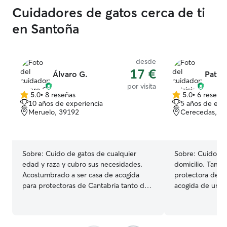
Cuidadores de gatos cerca de ti
en Santoña
desde
17 €
Álvaro G.
Patric
por visita
5.0
•
8 reseñas
5.0
•
6 reseña
5.0
5.0
10 años de experiencia
5 años de exp
de
de
Meruelo, 39192
Cerecedas, 3
5
5
estrellas
estrellas
Sobre:
Cuido de gatos de cualquier
Sobre:
Cuido ga
edad y raza y cubro sus necesidades.
domicilio. Tambi
Acostumbrado a ser casa de acogida
protectora de mi
para protectoras de Cantabria tanto de
acogida de una 
bebes como de gatos con necesidades
especiales y veterinarias. Si necesitas
unos dias de descanso, cuidaré a tu gato