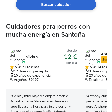
Buscar cuidador
Cuidadores para perros con
mucha energía en Santoña
desde
Antho
12 €
silvia s.
Star S
por día
5.0
•
71 reseñas
5.0
•
14 reseñ
5.0
5.0
12 dueños que repiten
3 dueños que 
de
de
15 años de experiencia
20 años de ex
5
5
Argoños, 39197
Escalante, 39
estrellas
estrellas
“
Genial, muy maja y siempre amable.
“
Anthony cuidó 
Nuestra perra Shila estaba deseando
perra tiene ans
que llegase la hora para irse a correr y
pero Anthony se
jugar por el enorme jardín. Además
estuviera tranq