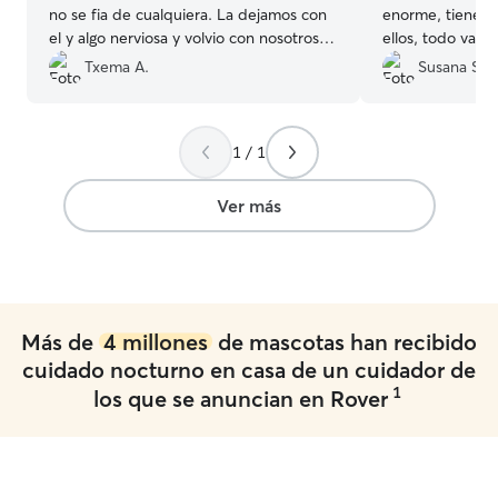
no se fia de cualquiera. La dejamos con
enorme, tienen e
el y algo nerviosa y volvio con nosotros
ellos, todo vall
súper tranquila. También nos iba
escapen… Deje a
Txema A.
Susana S.
enviando fotos y vídeos, sin nosotros
con ellos y estuv
pedirlo. La verdad que se agradece
todo momento, 
cuando no estás seguro de si lo está
nos tuvieron al 
1 / 1
pasando bien o mal. También estaba
sin duda!
”
algo preocupado de que Celi pudiese
ocasionar algún problema, como ladrar o
Ver más
tener ansiedad... Y me da a mí que lo ha
llevado bien. Repetiría sin dudarlo.
”
Más de
4 millones
de mascotas han recibido
cuidado nocturno en casa de un cuidador de
1
los que se anuncian en Rover