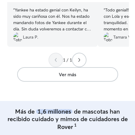
“
Yankee ha estado genial con Keilyn, ha
“
Todo genial!!! 
sido muy cariñosa con él. Nos ha estado
con Lola y eso 
mandando fotos de Yankee durante el
tranquilidad. Es
día. Sin duda volveremos a contactar con
momento en cont
ella si volvemos!
”
fue contando com
Laura P.
Tamara V.
muchísimo la re
nosotros! Muy r
1 / 1
Ver más
Más de
1,6 millones
de mascotas han
recibido cuidado y mimos de cuidadores de
1
Rover