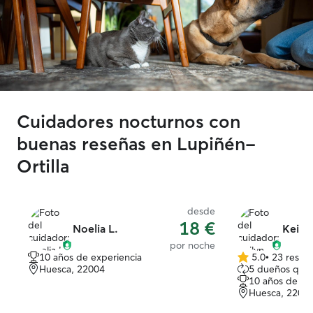
Cuidadores nocturnos con
buenas reseñas en Lupiñén-
Ortilla
desde
18 €
Noelia L.
Keilyn
por noche
10 años de experiencia
5.0
•
23 reseñ
5.0
Huesca, 22004
5 dueños que 
de
10 años de ex
5
Huesca, 2200
estrellas