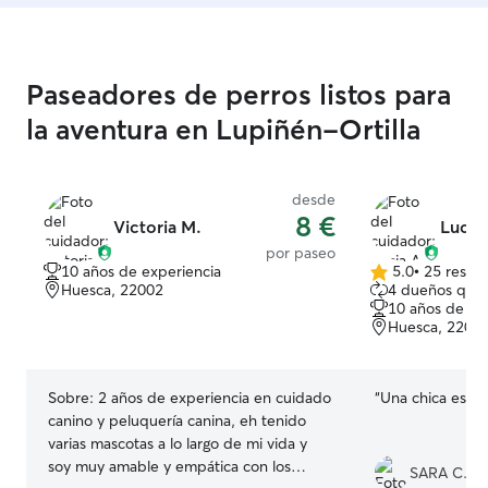
Paseadores de perros listos para
la aventura en Lupiñén-Ortilla
desde
8 €
Victoria M.
Lucia
por paseo
10 años de experiencia
5.0
•
25 reseñ
5.0
Huesca, 22002
4 dueños que 
de
10 años de ex
5
Huesca, 2200
estrellas
Sobre:
2 años de experiencia en cuidado
“
Una chica estu
canino y peluquería canina, eh tenido
varias mascotas a lo largo de mi vida y
soy muy amable y empática con los
SARA C.