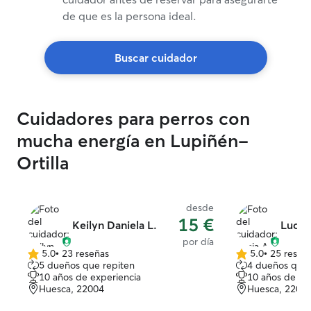
de que es la persona ideal.
Buscar cuidador
Cuidadores para perros con
mucha energía en Lupiñén-
Ortilla
desde
15 €
Keilyn Daniela L.
Lucia
por día
5.0
•
23 reseñas
5.0
•
25 reseñ
5.0
5.0
5 dueños que repiten
4 dueños que 
de
de
10 años de experiencia
10 años de ex
5
5
Huesca, 22004
Huesca, 2200
estrellas
estrellas