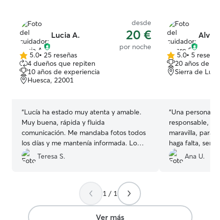
desde
20 €
Lucia A.
Alvaro
por noche
5.0
•
25 reseñas
5.0
•
5 reseña
5.0
5.0
4 dueños que repiten
20 años de ex
de
de
10 años de experiencia
Sierra de Lun
5
5
Huesca, 22001
estrellas
estrellas
“
Lucía ha estado muy atenta y amable.
“
Una persona de
Muy buena, rápida y fluida
responsable, nu
comunicación. Me mandaba fotos todos
maravilla, para 
los días y me mantenía informada. Lo
haga falta, servi
cual me dió mucha tranquilidad Celeste,
Teresa S.
Ana U.
mi perrita, cuando nos íbamos tuvo el
gesto de despedirse de ella. Algo que
valoré como muy positivo.
”
1 / 1
Ver más