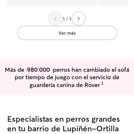
perritos Tengo tiempo disponible para
cuidar y prestar atención que necesite la
mascota, me va bien estar rodeada de
1 / 1
animales son la mejor compañía Me
encantan los gatos y perritos los cuidare
con mucho cariño, sus sueños pueden
Ver más
tener la seguridad que están confiando a
su mascota a alguien responsable
Más de
980 000
perros han cambiado el sofá
por tiempo de juego con el servicio de
1
guardería canina de Rover
Especialistas en perros grandes
en tu barrio de Lupiñén-Ortilla