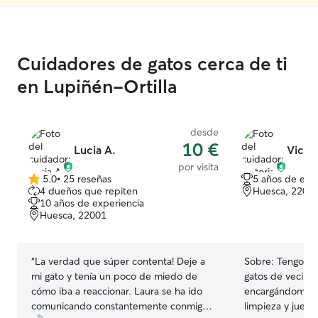
Cuidadores de gatos cerca de ti
en Lupiñén-Ortilla
desde
10 €
Lucia A.
Victo
por visita
5.0
•
25 reseñas
5 años de exp
5.0
4 dueños que repiten
Huesca, 2200
de
10 años de experiencia
5
Huesca, 22001
estrellas
“
La verdad que súper contenta! Deje a
Sobre:
Tengo ex
mi gato y tenía un poco de miedo de
gatos de vecinos 
cómo iba a reaccionar. Laura se ha ido
encargándome de
comunicando constantemente conmigo
limpieza y juego