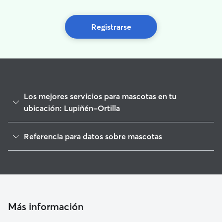
Registrarse
Los mejores servicios para mascotas en tu
ubicación: Lupiñén-Ortilla
Paseadores de Perros en Lupiñén-Ortilla
Referencia para datos sobre mascotas
Cuidado de mascota en Lupiñén-Ortilla
1
Datos globales de Rover (noviembre de 2025)
Guarderia Canina en Lupiñén-Ortilla
Cuidadores de Perros en Lupiñén-Ortilla
Cuidadores a domicilio en Lupinen-Ortilla
Cuidadores de Gatos en Lupiñén-Ortilla
Más información