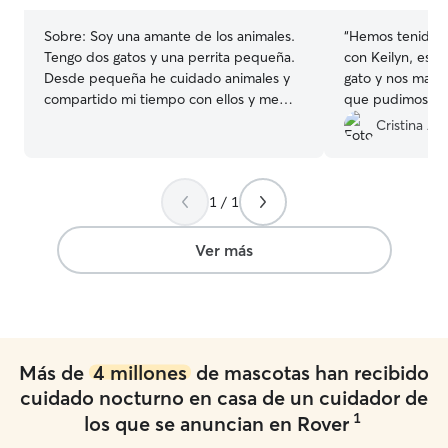
Sobre:
Soy una amante de los animales.
“
Hemos tenido 
Tengo dos gatos y una perrita pequeña.
con Keilyn, est
Desde pequeña he cuidado animales y
gato y nos mand
compartido mi tiempo con ellos y me
que pudimos ver
encanta, me involucro mucho en su
agusto en su ca
Cristina A.
bienestar Trabajo en una residencia,
momento. Repeti
pero tengo horarios flexibles, tanto para
muchas gracias K
el cuidado a domicilio como los paseos y
1 / 1
cuidado durante el día. Me gusta mucho
ir a caminar y dar paseos Me adapto
perfectamente a la rutina y las
Ver más
condiciones del perro. Suelo ir por
caminos a dar paseos, pero
dependiendo de las necesidades de tu
mascota me adaptaría perfectamente
Más de
4 millones
de mascotas han recibido
cuidado nocturno en casa de un cuidador de
1
los que se anuncian en Rover