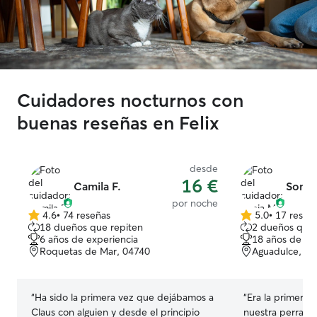
Cuidadores nocturnos con
buenas reseñas en Felix
desde
16 €
Camila F.
Sonia
por noche
4.6
•
74 reseñas
5.0
•
17 reseñ
4.6
5.0
18 dueños que repiten
2 dueños que 
de
de
6 años de experiencia
18 años de ex
5
5
Roquetas de Mar, 04740
Aguadulce, 0
estrellas
estrellas
“
Ha sido la primera vez que dejábamos a
“
Era la primera
Claus con alguien y desde el principio
nuestra perra al