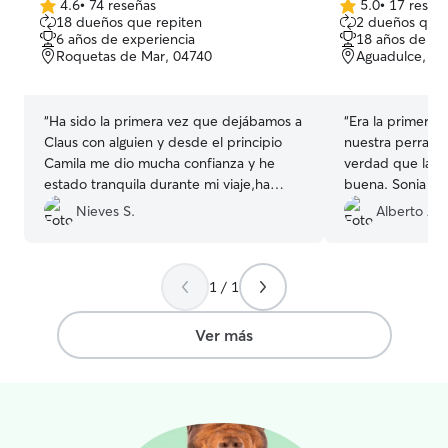
4.6
•
74 reseñas
5.0
•
17 reseñ
4.6
5.0
de exploración 
18 dueños que repiten
2 dueños que 
de
de
aseguro de que 
6 años de experiencia
18 años de ex
5
5
disfrutando mien
Roquetas de Mar, 04740
Aguadulce, 0
estrellas
estrellas
divierten.
“
Ha sido la primera vez que dejábamos a
“
Era la primera
Claus con alguien y desde el principio
nuestra perra al
Camila me dio mucha confianza y he
verdad que la e
estado tranquila durante mi viaje,ha
buena. Sonia ha 
estado bien cuidado y en todo momento
Maya, si alguna v
Nieves S.
Alberto A.
he tenido información sobre el,sin duda
repetiríamos sin
volveré a confiar en ella.
”
1 / 1
Ver más