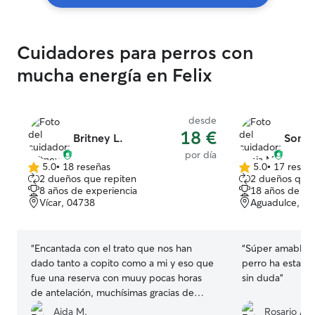
Cuidadores para perros con
mucha energía en Felix
desde
18 €
Britney L.
Sonia
por día
5.0
•
18 reseñas
5.0
•
17 reseñ
5.0
5.0
2 dueños que repiten
2 dueños que 
de
de
8 años de experiencia
18 años de ex
5
5
Vícar, 04738
Aguadulce, 0
estrellas
estrellas
“
Encantada con el trato que nos han
“
Súper amable y 
dado tanto a copito como a mi y eso que
perro ha estado
fue una reserva con muuy pocas horas
sin duda
”
de antelación, muchísimas gracias de
verdad volveremos a contactar cuando
Aida M.
Rosario A.