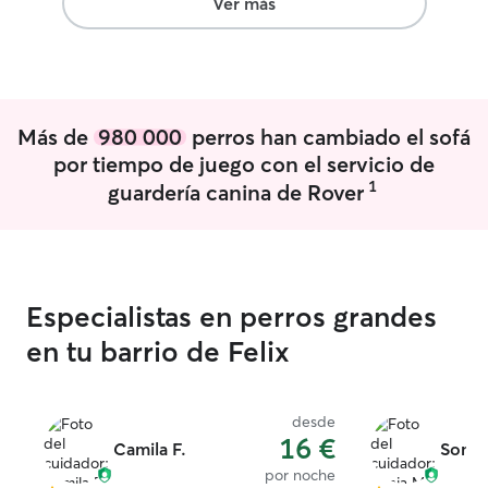
Ver más
necesidades que cada animal requiera.
parcial, por lo 
No tengo ningún problema para cuidar
suficiente para 
cualquier tipo de perro
Puedo cuidarla d
también algunos
Durante el tiem
Más de
980 000
perros han cambiado el sofá
encargaré de pas
asegurarme de q
por tiempo de juego con el servicio de
segura. Puedo se
1
guardería canina de Rover
alimentación, to
necesita y supe
para detectar cu
malestar. Tambié
mensajes diario
Especialistas en perros grandes
esta.Mi priorida
siente cuidada ,fel
en tu barrio de Felix
pasear a tu masc
agradables, como el jard
casa, parques ce
desde
cuando sea pos
16 €
Camila F.
Sonia
adaptarme a sus
por noche
tranquilos, juego