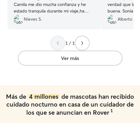
Camila me dio mucha confianza y he
verdad que la e
estado tranquila durante mi viaje,ha
buena. Sonia ha 
estado bien cuidado y en todo momento
Maya, si alguna v
Nieves S.
Alberto A.
he tenido información sobre el,sin duda
repetiríamos sin
volveré a confiar en ella.
”
1 / 1
Ver más
Más de
4 millones
de mascotas han recibido
cuidado nocturno en casa de un cuidador de
1
los que se anuncian en Rover