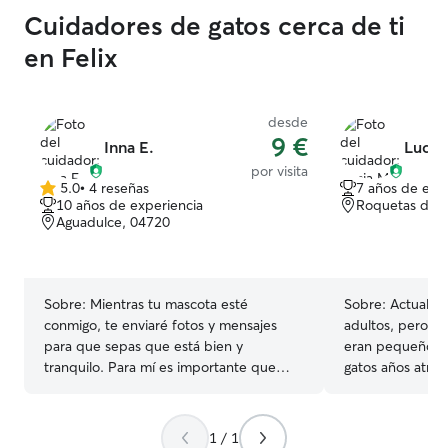
Cuidadores de gatos cerca de ti
en Felix
desde
9 €
Inna E.
Lucia
por visita
5.0
•
4 reseñas
7 años de exp
5.0
10 años de experiencia
Roquetas de 
de
Aguadulce, 04720
5
estrellas
Sobre:
Mientras tu mascota esté
Sobre:
Actualme
conmigo, te enviaré fotos y mensajes
adultos, pero l
para que sepas que está bien y
eran pequeños.
tranquilo. Para mí es importante que
gatos años atrás
tanto la mascota como su dueño se
gatos.
sientan seguros y en confianza.
1 / 1