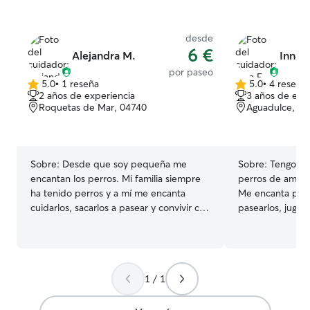
desde
6 €
Alejandra M.
Inna E
por paseo
5.0
•
1 reseña
5.0
•
4 reseña
5.0
5.0
2 años de experiencia
3 años de exp
de
de
Roquetas de Mar, 04740
Aguadulce, 0
5
5
estrellas
estrellas
Sobre:
Desde que soy pequeña me
Sobre:
Tengo ex
encantan los perros. Mi familia siempre
perros de amigos
ha tenido perros y a mí me encanta
Me encanta pasa
cuidarlos, sacarlos a pasear y convivir con
pasearlos, juga
ellos. Por las mañanas estoy libre y
estén bien aten
puedo estar cuidando a los animales el
responsable, pac
tiempo que sea necesario. Si surge algún
animales. Entie
imprevisto de ultima hora también
tiene su carácte
1 / 1
puedo ayudar en todo lo que pueda.
eso me adapto a
Tengo una casa amplia y puedo
sientan tranquil
adaptarme perfectamente a las
están a mi cuidado. Trabajo a