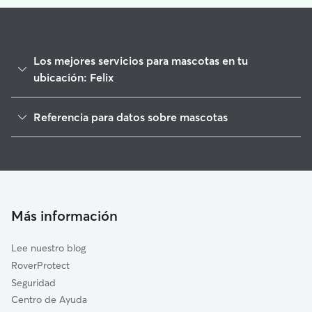
Los mejores servicios para mascotas en tu
ubicación: Felix
Paseadores de Perros en Felix
Referencia para datos sobre mascotas
Cuidado de mascota en Felix
1
Datos globales de Rover (noviembre de 2025)
Guarderia Canina en Felix
Cuidadores a domicilio en Felix
Cuidadores de Perros en Felix
Cuidadores de Gatos en Felix
Más información
Lee nuestro blog
RoverProtect
Seguridad
Centro de Ayuda