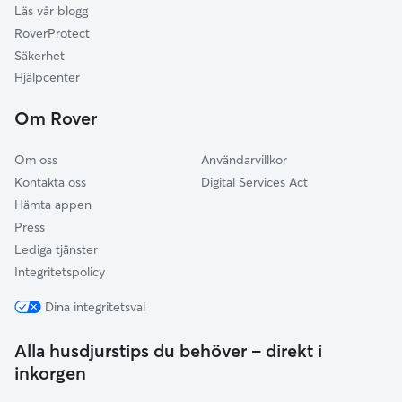
Läs vår blogg
Uppsala
RoverProtect
Täby
Säkerhet
Danderyd
Hjälpcenter
Sundbyberg
Om Rover
Solna
Om oss
Användarvillkor
Kontakta oss
Digital Services Act
Hämta appen
Press
Lediga tjänster
Integritetspolicy
Dina integritetsval
Alla husdjurstips du behöver – direkt i
inkorgen