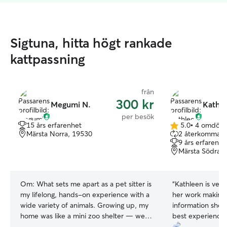
Sigtuna, hitta högt rankade
kattpassning
från
300 kr
Megumi N.
Kathle
per besök
15 års erfarenhet
5.0
•
4 omdöm
5.0
Märsta Norra, 19530
2 återkommand
av
9 års erfarenhe
5
Märsta Södra,
stjärnor
Om:
What sets me apart as a pet sitter is
“
Kathleen is very
my lifelong, hands-on experience with a
her work making s
wide variety of animals. Growing up, my
information she 
home was like a mini zoo shelter — we
best experience 
had dogs, cats, ferrets, hamsters, rats,