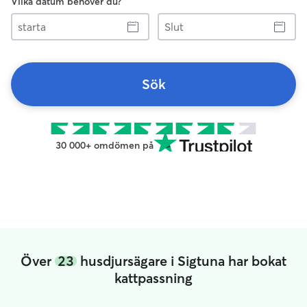
Vilka datum behöver du?
starta
Slut
Sök
30 000+ omdömen på
Över
23
husdjursägare i Sigtuna har bokat
kattpassning