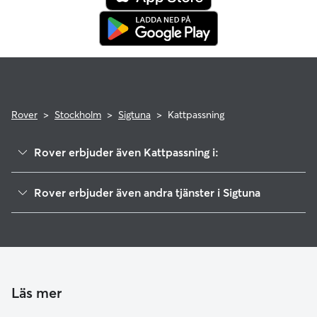
Rover
>
Stockholm
>
Sigtuna
>
Kattpassning
Rover erbjuder även Kattpassning i:
Håbo
Rover erbjuder även andra tjänster i Sigtuna
Knivsta
Hundvakt i Sigtuna
Upplands-Bro
Hunddagis i Sigtuna
Upplands Väsby
Järfälla
Vallentuna
Läs mer
Sollentuna