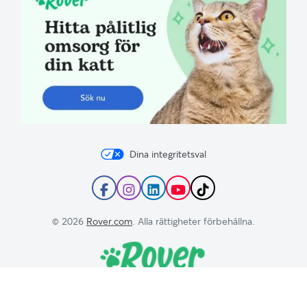
Dina integritetsval
Följ
Följ
Följ
Prenumerera
Följ
Rover
Rover
Rover
på
Rover
på
på
på
Rovers
på
© 2026
Rover.com
. Alla rättigheter förbehållna.
Facebook
Instagram
LinkedIn
Youtube-
TikTok
kanal