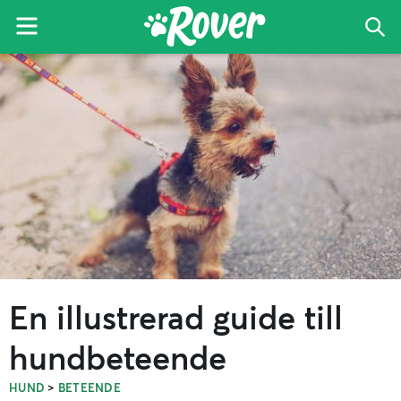
Menu
Sök
Roverbloggen
Skip
Skip
Skip
to
to
to
primary
main
primary
navigation
content
sidebar
En illustrerad guide till
hundbeteende
>
HUND
BETEENDE