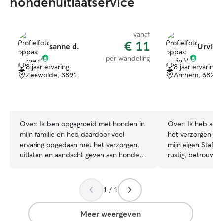
hondenuitlaatservice
vanaf
€ 11
sanne d.
Urvin 
per wandeling
8 jaar ervaring
8 jaar ervaring
Zeewolde, 3891
Arnhem, 6824
Over:
Ik ben opgegroeid met honden in
Over:
Ik heb al j
mijn familie en heb daardoor veel
het verzorgen v
ervaring opgedaan met het verzorgen,
mijn eigen Staff
uitlaten en aandacht geven aan honden
rustig, betrouw
van verschillende leeftijden en karakters.
gaan met verschi
Ik ben verantwoordelijk, geduldig en
zowel jong als ou
zorg ervoor dat huisdieren zich veilig en
dat een dier zich
1 / 1
op hun gemak voelen. Ik ben flexibel
voelt en pas mij
beschikbaar en kan de verzorging van
Wandelen, spele
Meer weergeven
huisdieren goed combineren met mijn
met aandacht en geduld. I