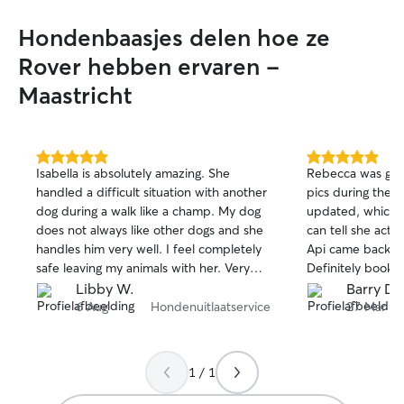
my work schedule
flexible. Let me
Hondenbaasjes delen hoe ze
and we'll try to make it
respectful of pe
Rover hebben ervaren -
generally an org
Maastricht
I only offer sitti
boarding in my 
5.0
5.0
Isabella is absolutely amazing. She
Rebecca was grea
van
van
handled a difficult situation with another
pics during the 
5
5
dog during a walk like a champ. My dog
updated, which I
sterren
sterren
does not always like other dogs and she
can tell she actu
handles him very well. I feel completely
Api came back h
safe leaving my animals with her. Very
Definitely bookin
thankful to have found such a great
Libby W.
Barry D.
person to care for them!
6 Aug
Hondenuitlaatservice
27 Mar
1 / 1