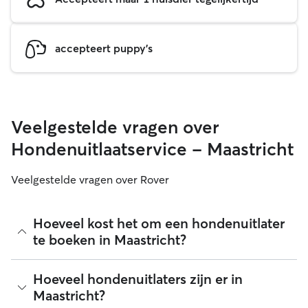
accepteert puppy's
Veelgestelde vragen over
Hondenuitlaatservice - Maastricht
Veelgestelde vragen over Rover
Hoeveel kost het om een hondenuitlater
te boeken in Maastricht?
Hondenuitlaters mogen op Rover zelf hun tarief bepalen. De
Hoeveel hondenuitlaters zijn er in
gemiddelde kosten voor het inhuren van een hondenuitlater
Maastricht?
in Maastricht op Rover bedroegen in augustus 2026