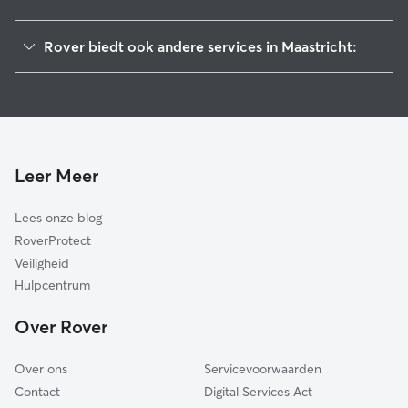
Meerssen
Rover biedt ook andere services in Maastricht:
Eijsden-Margraten
Hondenoppas in Maastricht
Valkenburg aan de Geul
Kattenoppas in Maastricht
Nuth
Hondenopvang in Maastricht
Beek
Stein
Leer Meer
Gulpen-Wittem
Lees onze blog
Voerendaal
RoverProtect
Schinnen
Veiligheid
Sittard-Geleen
Hulpcentrum
Heerlen
Over Rover
Simpelveld
Over ons
Servicevoorwaarden
Contact
Digital Services Act