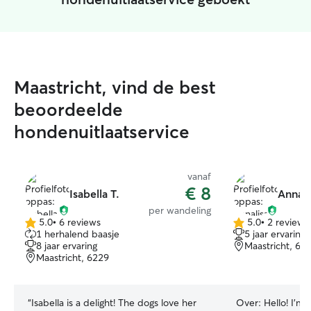
Maastricht, vind de best
beoordeelde
hondenuitlaatservice
vanaf
€ 8
Isabella T.
Annali
per wandeling
5.0
•
6 reviews
5.0
•
2 reviews
5.0
5.0
1 herhalend baasje
5 jaar ervaring
van
van
8 jaar ervaring
Maastricht, 62
5
5
Maastricht, 6229
sterren
sterren
“
Isabella is a delight! The dogs love her
Over:
Hello! I'm 