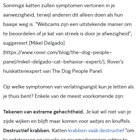
Sommige katten zullen symptomen vertonen in je
aanwezigheid, terwijl anderen dit alleen doen als hun
baasje weg is. "Webcams zijn een uitstekende manier om
te beoordelen of je kat van streek is door je afwezigheid",
suggereert [Mikel Delgado]
(https://www.rover.com/blog/the-dog-people-
panel/mikel-delgado-cat-behavior-expert/), Rover’s
huiskattenexpert van The Dog People Panel.
Op welke symptomen van verlatingsangst kun je letten als
je thuis bent? Enkele van de meest voorkomende zijn:
Tekenen van extreme gehechtheid.
Je kat wil niet van je
zijde wijken en blijft maar komen voor aaitjes en knuffels.
Destructief krabben.
Katten
krabben vaak destructief
"om
te ontstressen en visuele en geurmarkeringen achter te