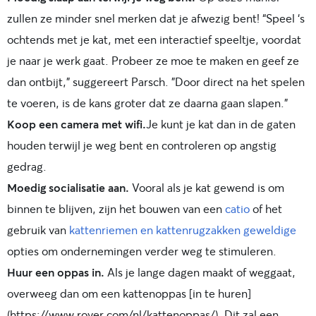
zullen ze minder snel merken dat je afwezig bent! “Speel ‘s
ochtends met je kat, met een interactief speeltje, voordat
je naar je werk gaat. Probeer ze moe te maken en geef ze
dan ontbijt," suggereert Parsch. "Door direct na het spelen
te voeren, is de kans groter dat ze daarna gaan slapen."
Koop een camera met wifi.
Je kunt je kat dan in de gaten
houden terwijl je weg bent en controleren op angstig
gedrag.
Moedig socialisatie aan.
Vooral als je kat gewend is om
binnen te blijven, zijn het bouwen van een
catio
of het
gebruik van
kattenriemen en kattenrugzakken
geweldige
opties om ondernemingen verder weg te stimuleren.
Huur een oppas in.
Als je lange dagen maakt of weggaat,
overweeg dan om een kattenoppas [in te huren]
(https://www.rover.com/nl/kattenoppas/). Dit zal een