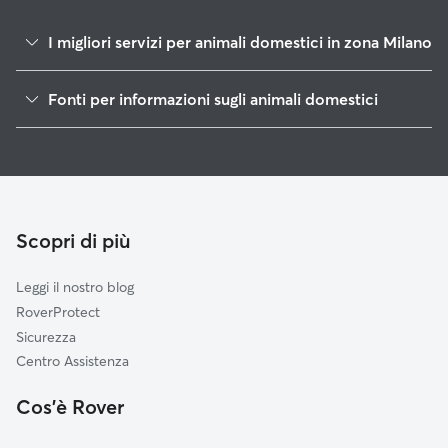
I migliori servizi per animali domestici in zona Milano
Passeggiata Cani a Milano
Fonti per informazioni sugli animali domestici
Dog sitter e cat sitter a Milano
1
Dati globali di Rover (novembre 2025)
Dog Sitter a Milano
Asilo Per Cani a Milano
Pet Sitting a Domicilio a Milano
Cat Sitter a Milano
Scopri di più
Leggi il nostro blog
RoverProtect
Sicurezza
Centro Assistenza
Cos'è Rover