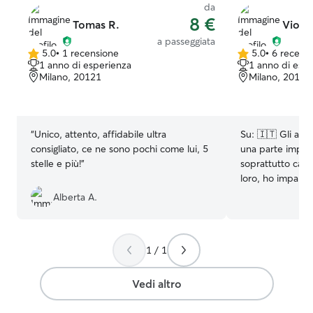
da
8 €
Tomas R.
Viola 
a passeggiata
5.0
•
1 recensione
5.0
•
6 recensi
5.0
5.0
1 anno di esperienza
1 anno di esp
su
su
Milano, 20121
Milano, 20121
5
5
stelle
stelle
“
Unico, attento, affidabile ultra
Su:
🇮🇹 Gli ani
consigliato, ce ne sono pochi come lui, 5
una parte import
stelle e più!
”
soprattutto cani
loro, ho impara
capirne le esig
Alberta A.
l’opportunità di 
gatti, aiutando v
vacanze o quand
1 / 1
Mi piace tanto p
animali, quindi 
una mano! 🇬🇧 
Vedi altro
been part of my 
and dogs. Growi