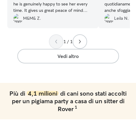
he is genuinely happy to see her every
quotidianamente
time. It gives us great peace of mind
anche sfoggiato
knowing that he is so well looked after,
un maestro zen n
M&M& Z.
Leila N.
loved, and spoiled while we are away.
di percorso caus
We received several photos and videos
teppistello). Ho 
every day, which was incredibly
allegro e scodinz
1 / 1
reassuring and comforting, especially
when being away for a few days. We are
extremely happy with the care she
Vedi altro
provides and would not hesitate to use
her services again in the future. We look
forward to entrusting Miura to her care
again! ❤️🐾
”
Più di
4,1 milioni
di cani sono stati accolti
per un pigiama party a casa di un sitter di
1
Rover