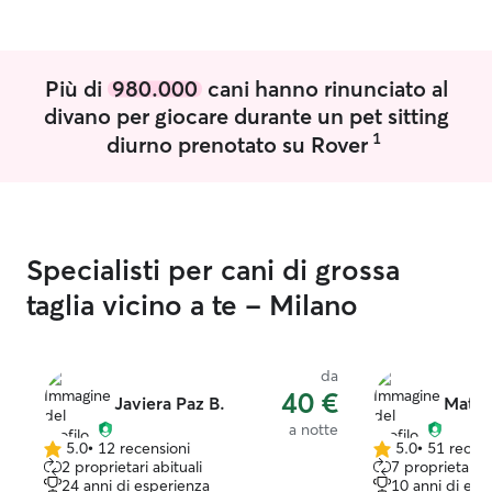
learned to take
understand their
opportunity to p
Più di
980.000
cani hanno rinunciato al
helping neighbo
need. I really l
divano per giocare durante un pet sitting
animals, so it’s al
1
diurno prenotato su Rover
Lavoro full-time
quindi ho una sc
Abito in centro 
tra Parco Sempi
Montanelli, quin
Specialisti per cani di grossa
due aree grandi 
giocare e sfogars
taglia vicino a te - Milano
spasso tre volte 
e fa un po’ di 
preferisce stare 
da
può farmi compa
40 €
Javiera Paz B.
Matte
ricevere tante c
a notte
giornata! Per il servizio di soggiorno, il
5.0
•
12 recensioni
5.0
•
51 recens
5.0
5.0
cane dormirà in 
2 proprietari abituali
7 proprietari a
su
su
con me, in base 
24 anni di esperienza
10 anni di esp