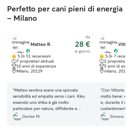
Perfetto per cani pieni di energia
- Milano
da
28 €
Matteo R.
Vittor
al giorno
5.0
•
51 recensioni
5.0
•
7 recensi
5.0
5.0
7 proprietari abituali
2 proprietari a
su
su
10 anni di esperienza
5 anni di espe
5
5
Milano, 20129
milano, 20136
stelle
stelle
“
Matteo sembra avere una spiccata
“
Con Vittorio mi
sensibilità ed empatia verso i cani. Kiku
molto bene: è st
essendo uno shiba é già molto
e, durante il serv
particolare per natura, diffidente e
costantemente a
abitudinario, difficilmente dorme
andando la situa
Denise M.
Simona Z.
rilassato fuori casa. Matteo é riuscito a
apprezzato molti
farla sentire a suo agio. Grazie Matteo
”
sicuramente.
”