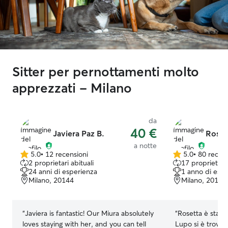
Sitter per pernottamenti molto
apprezzati - Milano
da
40 €
Javiera Paz B.
Roset
a notte
5.0
•
12 recensioni
5.0
•
80 recens
5.0
5.0
2 proprietari abituali
17 proprietari 
su
su
24 anni di esperienza
1 anno di esp
5
5
Milano, 20144
Milano, 20141
stelle
stelle
“
Javiera is fantastic! Our Miura absolutely
“
Rosetta è stata
loves staying with her, and you can tell
Lupo si è trovat