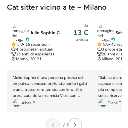
Cat sitter vicino a te - Milano
da
13 €
Julie Sophie C.
Sabin
a visita
5.0
•
16 recensioni
5.0
•
43 recens
5.0
5.0
4 proprietari abituali
3 proprietari a
su
su
15 anni di esperienza
20 anni di esp
5
5
Milano, 20121
Milano, 20122
stelle
stelle
“
Julie Sophie è una persona precisa ed
“
Sabina è una pe
empatica, conosce profondamente i gatti
capace e sensibi
e ama trascorrere tempo con loro. Si è
più complesse. 
presa cura della mia micia Viola con
senza riserve. G
attenzione e dolcezza, secondo le mie
cuore, Sabina.
”
Alissa P.
Eliana T.
indicazioni. Sono molto soddisfatta.
”
1 / 1