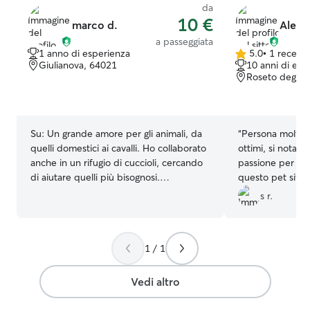
dentro casa tutto il tempo, ho un piccolo
dalla mia famigl
da
giardino recintato dove possiamo giocare
anche preavviso!
10 €
marco d.
Aless
a vari giochi. Non rimarrà mai fuori da
situazioni!
a passeggiata
solo.
1 anno di esperienza
5.0
•
1 recens
5.0
Giulianova, 64021
10 anni di esp
su
Roseto degli a
5
stelle
Su:
Un grande amore per gli animali, da
“
Persona molto c
quelli domestici ai cavalli. Ho collaborato
ottimi, si nota fi
anche in un rifugio di cuccioli, cercando
passione per gli 
di aiutare quelli più bisognosi.
questo pet sitter
Attualmente lavoro part-time, la mattina,
s r.
dal lunedì al venerdì, pertanto ho molto
tempo libero pomeridiano e serale
(eventualmente notturno) da dedicare
1 / 1
agli animali, portandoli con amore a
passeggiare e dedicarmi alle loro
necessità Ho una terrazza dove il cane
Vedi altro
può stare libero e respirare all’aria aperta
anche in appartamento. A pochi passi ci