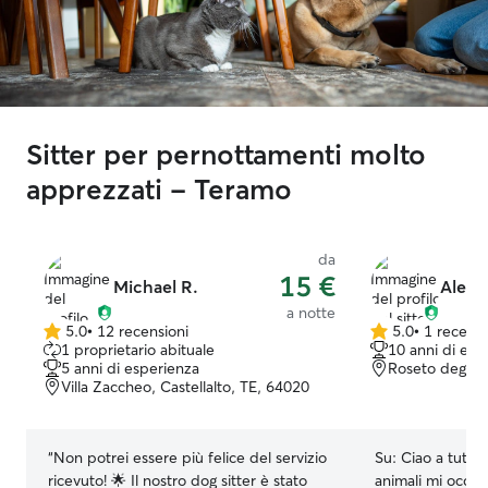
Sitter per pernottamenti molto
apprezzati - Teramo
da
15 €
Michael R.
Aless
a notte
5.0
•
12 recensioni
5.0
•
1 recens
5.0
5.0
1 proprietario abituale
10 anni di esp
su
su
5 anni di esperienza
Roseto degli a
5
5
Villa Zaccheo, Castellalto, TE, 64020
stelle
stelle
“
Non potrei essere più felice del servizio
Su:
Ciao a tutti 
ricevuto! 🌟 Il nostro dog sitter è stato
animali mi occup