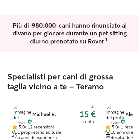
sono parchi dedicati allo sgambamento e
aree per passeggiare in tranquillità
Più di
980.000
cani hanno rinunciato al
divano per giocare durante un pet sitting
1
diurno prenotato su Rover
Specialisti per cani di grossa
taglia vicino a te - Teramo
da
15 €
Michael R.
Aless
a notte
5.0
•
12 recensioni
5.0
•
1 recens
5.0
5.0
1 proprietario abituale
10 anni di esp
su
su
5 anni di esperienza
Roseto degli a