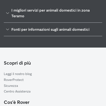
I migliori servizi per animali domestici in zona
Teramo
Passeggiata Cani a Teramo
Fonti per informazioni sugli animali domestici
Dog sitter e cat sitter a Teramo
1
Dati globali di Rover (novembre 2025)
Pet Sitting a Domicilio a Teramo
Asilo Per Cani a Teramo
Dog Sitter a Teramo
Cat Sitter a Teramo
Scopri di più
Leggi il nostro blog
RoverProtect
Sicurezza
Centro Assistenza
Cos'è Rover