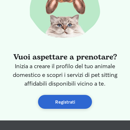
proprietari. Lo consiglio a chiunque
cerchi qualcuno di fiducia per il proprio
cane: per me è diventato un punto di
riferimento e sicuramente mi affiderò
ancora a lui in futuro. Grazie di cuore per
tutto! 🐾❤️
”
Vuoi aspettare a prenotare?
Inizia a creare il profilo del tuo animale
domestico e scopri i servizi di pet sitting
affidabili disponibili vicino a te.
Registrati