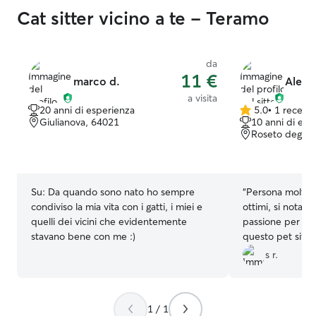
tutto! 🐾❤️
”
Cat sitter vicino a te - Teramo
da
11 €
marco d.
Aless
a visita
20 anni di esperienza
5.0
•
1 recens
5.0
Giulianova, 64021
10 anni di esp
su
Roseto degli a
5
stelle
Su:
Da quando sono nato ho sempre
“
Persona molto c
condiviso la mia vita con i gatti, i miei e
ottimi, si nota fi
quelli dei vicini che evidentemente
passione per gli 
stavano bene con me :)
questo pet sitter
s r.
1 / 1