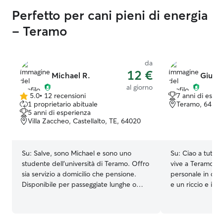
Perfetto per cani pieni di energia
- Teramo
da
12 €
Michael R.
Giulia
al giorno
5.0
•
12 recensioni
7 anni di espe
5.0
1 proprietario abituale
Teramo, 6410
su
5 anni di esperienza
5
Villa Zaccheo, Castellalto, TE, 64020
stelle
Su:
Salve, sono Michael e sono uno
Su:
Ciao a tutt*
studente dell’università di Teramo. Offro
vive a Teramo! H
sia servizio a domicilio che pensione.
personale in qua
Disponibile per passeggiate lunghe o
e un riccio e in
brevi, immerse nel verde dove il vostro
bellissimo Lagot
cane potrà giocare e divertirsi
tutti loro e vol
felicemente in totale sicurezza avendo
il mio saper vive