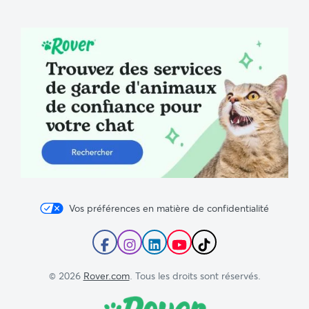
Blog
Rover
Vos préférences en matière de confidentialité
Suivez
Suivez
Suivez
Abonnez-
Suivez
Rover
Rover
Rover
vous
Rover
sur
sur
sur
à
sur
© 2026
Rover.com
. Tous les droits sont réservés.
Facebook
Instagram
LinkedIn
la
TikTok