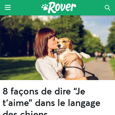
Menu
Che
Le
Skip
Skip
Skip
blog
to
to
to
de
primary
main
primary
Rover
navigation
content
sidebar
8 façons de dire “Je
t’aime” dans le langage
des chiens