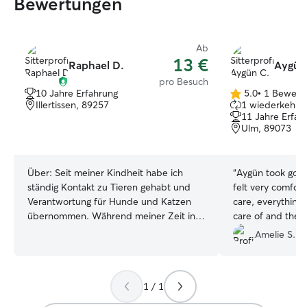
Bewertungen
Ab
13 €
Raphael D.
Aygün
pro Besuch
10 Jahre Erfahrung
5.0
•
1 Bewert
5.0
Illertissen, 89257
1 wiederkehren
von
11 Jahre Erfah
5
Ulm, 89073
Sternen
Über:
Seit meiner Kindheit habe ich
“
Aygün took good
ständig Kontakt zu Tieren gehabt und
felt very comfort
Verantwortung für Hunde und Katzen
care, everything
übernommen. Während meiner Zeit in
care of and the 
Afrika habe ich zusätzlich auf einer
when i returned🌸
Amelie S.
Hundeaufgangstation gearbeitet und
updates of how 
dort täglich mit Hunden
was a huge help
”
unterschiedlicher Herkunft gearbeitet.
1 / 1
Dabei habe ich nicht nur die Versorgung
und Pflege übernommen, sondern auch