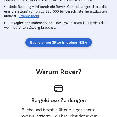
orientieren, sondern am Wohlbefinden
Jede Buchung wird durch die Rover-Garantie abgesichert, die
des Tieres. Mir ist wichtig, dass das Tier
eine Erstattung von bis zu $25,000 für berechtigte Tierarztkosten
nicht „betreut wird“, sondern sich wie in
umfasst.
Erfahre mehr
einer sicheren, vertrauten Umgebung
Engagierter Kundenservice
– das Rover-Team ist für dich da,
fühlt. Ich arbeite mit Wiederholung,
wenn du Unterstützung brauchst.
ruhigen Übergängen und kleinen
Routinen, die Sicherheit geben – ähnlich
wie ein vertrauter Alltag, nur mit
Buche einen Sitter in deiner Nähe
zusätzlicher Aufmerksamkeit und
Präsenz. Besonders an meinen
verfügbaren Tagen (mittwochs und
sonntags) nehme ich mir bewusst
Zeitfenster, in denen das Tier echte
Warum Rover?
Qualität statt Hektik bekommt: lange,
entspannte Spaziergänge, intensive
Spielzeit oder einfach ruhiges
Beisammensein, je nachdem, was
gebraucht wird. Mein Ansatz ist, dass
Bargeldlose Zahlungen
sich Tiere nicht „angepasst“, sondern
verstanden fühlen sollen. Deshalb
Buche und bezahle über die gesicherte
gestalte ich die Betreuung so, dass sie
Rover-Plattform – du brauchst dafür kein