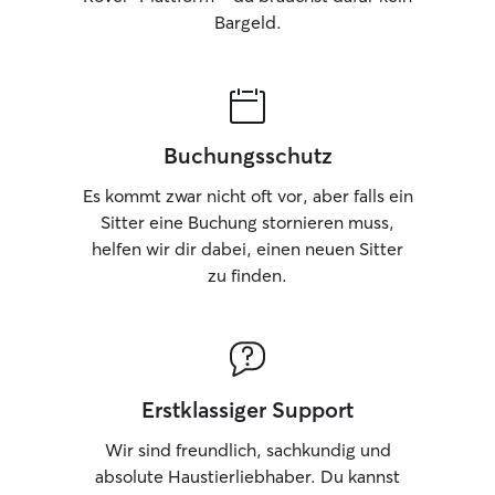
sich möglichst nah an ihrem gewohnten
Bargeld.
Zuhause und Verhalten orientiert. Wenn
ich im Zuhause des Besitzers bin, halte
ich die Umgebung ruhig, stabil und
unverändert – gleiche Abläufe, gleiche
Signale, gleiche Sicherheit. Wenn das
Tier bei mir ist, entsteht eine ruhige,
Buchungsschutz
strukturierte Atmosphäre ohne
Überreizung, mit klaren Rückzugsorten
Es kommt zwar nicht oft vor, aber falls ein
und viel Raum zum Ankommen. Ich
Sitter eine Buchung stornieren muss,
arbeite sehr aufmerksam mit
helfen wir dir dabei, einen neuen Sitter
Körpersprache und Energie des Tieres,
zu finden.
statt es einfach „zu beschäftigen“.
Dadurch entsteht oft schnell Vertrauen,
weil das Tier merkt, dass nichts
erzwungen wird. Durch meine
langjährige Erfahrung mit Katzen und
Hunden – auch in sehr unterschiedlichen
Erstklassiger Support
Umgebungen – habe ich gelernt, dass
echte Sicherheit nicht durch Kontrolle
Wir sind freundlich, sachkundig und
entsteht, sondern durch ruhige Präsenz,
absolute Haustierliebhaber. Du kannst
Geduld und konstante Verlässlichkeit.