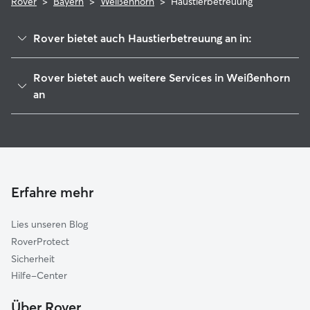
Rover
>
Bayern
>
Weißenhorn
>
Haustierbetreuung
Rover bietet auch Haustierbetreuung an in:
Roggenburg
Rover bietet auch weitere Services in Weißenhorn
Pfaffenhofen an der Roth
an
Vöhringen
Hundesitter in Weißenhorn
Bellenberg
Housesitting in Weißenhorn
Senden
Hundekindergarten in Weißenhorn
Bibertal
Gassi-Service in Weißenhorn
Erfahre mehr
Illertissen
Katzensitter in Weißenhorn
Buch
Lies unseren Blog
Dietenheim
RoverProtect
Kirchberg-Weihungstal
Sicherheit
Ichenhausen
Hilfe-Center
Neu-Ulm
Über Rover