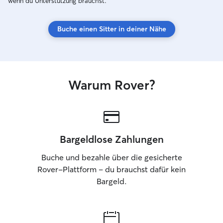
wenn du Unterstützung brauchst.
fühlt. Ich arbeit
ruhigen Übergän
Buche einen Sitter in deiner Nähe
Routinen, die Si
wie ein vertrauter
zusätzlicher Auf
Präsenz. Besond
verfügbaren Tag
Warum Rover?
sonntags) nehme
Zeitfenster, in d
Qualität statt H
entspannte Spazi
Spielzeit oder ei
Beisammensein, 
Bargeldlose Zahlungen
gebraucht wird. Mein Ansatz ist, dass
sich Tiere nicht 
Buche und bezahle über die gesicherte
verstanden fühle
Rover-Plattform – du brauchst dafür kein
gestalte ich die 
Bargeld.
sich möglichst n
Zuhause und Verh
ich im Zuhause de
ich die Umgebung