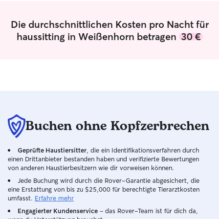
verwöhnen ich ihr Haustier. Ich kann bei
zu Eseln und and
Bedarf auch Blumengießen und andere
wodurch ich ein 
Die durchschnittlichen Kosten pro Nacht für
notwendige Tätigkeiten machen. Ich
verschiedene Tie
kümmere mich nach vorheriger
konnte. Ich bin 
haussitting in Weißenhorn betragen
30 €
Absprache gerne um ihr Liebling, wie es
mit Hunden und 
das gewohnt ist. Egal ob Medikamente
zuverlässig, auf
oder besondere Fütterungsrituale /
Tierverbundenheit. Bei mir gi
Abläufe. Auch wünsche bezüglich
keinen hektische
spielen oder Training können umgesetzt
sondern einen ru
werden.
der sich komplett
beobachte zuers
und was es wirkl
Buchen ohne Kopfzerbrechen
Nähe, Bewegung 
Ankommen. Danac
natürlicher Tages
Geprüfte Haustiersitter
, die ein Identifikationsverfahren durch
flexiblen Rituale
einen Drittanbieter bestanden haben und verifizierte Bewertungen
Spaziergänge, S
von anderen Haustierbesitzern wie dir vorweisen können.
die sich nicht st
Jede Buchung wird durch die Rover-Garantie abgesichert, die
orientieren, so
eine Erstattung von bis zu $25,000 für berechtigte Tierarztkosten
des Tieres. Mir is
umfasst.
Erfahre mehr
nicht „betreut wi
Engagierter Kundenservice
– das Rover-Team ist für dich da,
einer sicheren, 