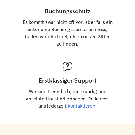
unverändert – gl
Buchungsschutz
Signale, gleiche 
Tier bei mir ist, 
Es kommt zwar nicht oft vor, aber falls ein
strukturierte At
Sitter eine Buchung stornieren muss,
Überreizung, mit
und viel Raum 
helfen wir dir dabei, einen neuen Sitter
arbeite sehr auf
zu finden.
Körpersprache un
statt es einfach 
Dadurch entsteht
weil das Tier mer
erzwungen wird.
Erstklassiger Support
langjährige Erfa
Hunden – auch in
Wir sind freundlich, sachkundig und
Umgebungen – ha
absolute Haustierliebhaber. Du kannst
echte Sicherheit 
entsteht, sonder
uns jederzeit
kontaktieren
.
Geduld und konst