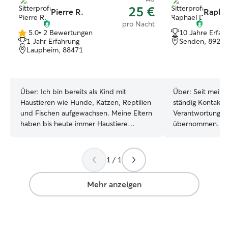
25 €
Pierre R.
Rapha
pro Nacht
5.0
•
2 Bewertungen
10 Jahre Erfah
5.0
1 Jahr Erfahrung
Senden, 8925
von
Laupheim, 88471
5
Sternen
Über:
Ich bin bereits als Kind mit
Über:
Seit meine
Haustieren wie Hunde, Katzen, Reptilien
ständig Kontakt 
und Fischen aufgewachsen. Meine Eltern
Verantwortung f
haben bis heute immer Haustiere
übernommen. Wä
gehabt. Ich selber habe nun seit Ende
Afrika habe ich z
2019 meine Hündin, die mit gerade Mal
Hundeaufgangsta
6 Monaten zu mir kam über eine
dort täglich mit
1 / 1
Tiervermittlung. Ich bin unter der Woche
unterschiedliche
berufstätig, kann aber vor der Arbeit
Dabei habe ich n
Mehr anzeigen
oder nach der der Arbeit ab 16 Uhr.
und Pflege übe
Gerne mich um ihr Haustier kümmern.
das Verhalten de
Egal ob füttern, Katzenklo reinigen oder
und gelernt, mit 
Gassi gehen, gerne spiele und
umzugehen. Zusät