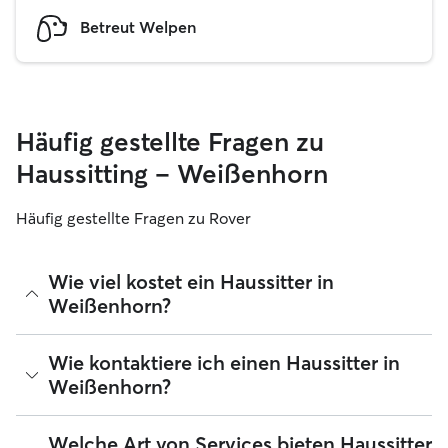
Betreut Welpen
Häufig gestellte Fragen zu
Haussitting – Weißenhorn
Häufig gestellte Fragen zu Rover
Wie viel kostet ein Haussitter in
Weißenhorn?
Haussitter können ihre Preise bei Rover frei festlegen. Die
Wie kontaktiere ich einen Haussitter in
durchschnittlichen Kosten für einen Rover-Haussitter in
Weißenhorn?
Weißenhorn betragen seit August 2026 etwa 30 pro Nacht,
einschließlich der Servicegebühren von Rover. Der Preis
eines Haussitters kann sich auch ändern, wenn du deine
Wenn du zum ersten Mal nach einem Haussitter in
Welche Art von Services bieten Haussitter
Buchung an deine Bedürfnisse anpasst.