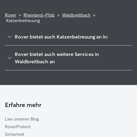
Rover
>
Rheinland-Pfalz
>
Waldbreitbach
>
Katzenbetreuung
Rover bietet auch Katzenbetreuung an in:
Bad Hönningen
Rover bietet auch weitere Services in
Linz am Rhein
Waldbreitbach an
Rengsdorf
Gassi-Service in Waldbreitbach
Bad Breisig
Haustierbetreuung in Waldbreitbach
Neuwied
Hundesitter in Waldbreitbach
Sinzig
Hundekindergarten in Waldbreitbach
Erfahre mehr
Andernach
Housesitting in Waldbreitbach
Asbach
Lies unseren Blog
Remagen
RoverProtect
Unkel
Sicherheit