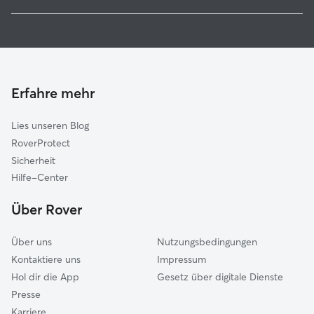
Flammersfeld
Hundesitter in Asbach
Waldbreitbach
Haustierbetreuung in Asbach
Unkel
Housesitting in Asbach
Bad Honnef
Hundekindergarten in Asbach
Remagen
Erfahre mehr
Gassi-Service in Asbach
Rengsdorf
Lies unseren Blog
Sinzig
RoverProtect
Eitorf
Sicherheit
Puderbach
Hilfe-Center
Königswinter
Über Rover
Bad Breisig
Über uns
Nutzungsbedingungen
Kontaktiere uns
Impressum
Hol dir die App
Gesetz über digitale Dienste
Presse
Karriere