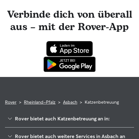
Rover-Nachrichtenfunktion mit deinem Katzensitter in
Kontakt bleiben und tolle Foto-Updates erhalten. Das
Verbinde dich von überall
engagierte Rover-Team ist für dich da und dein Katzensitter
hat die Möglichkeit, professionelle tierärztliche Beratung in
aus – mit der Rover-App
Anspruch zu nehmen. Im seltenen Fall eines Problems
während der Buchung kannst du beruhigt sein, denn deine
Katze profitiert von der Rover-Garantie, die die Kosten für
tierärztliche Behandlungen erstattet.
Rover
>
Rheinland-Pfalz
>
Asbach
>
Katzenbetreuung
Rover bietet auch Katzenbetreuung an in:
Linz am Rhein
Rover bietet auch weitere Services in Asbach an