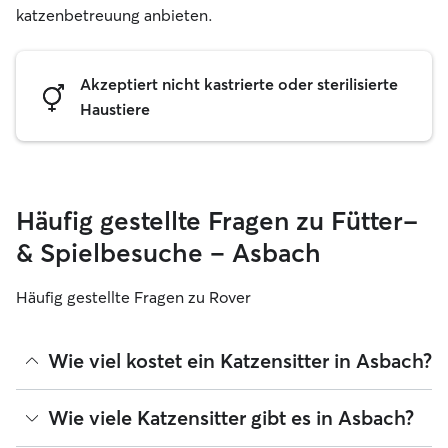
katzenbetreuung anbieten.
Akzeptiert nicht kastrierte oder sterilisierte
Haustiere
Häufig gestellte Fragen zu Fütter-
& Spielbesuche – Asbach
Häufig gestellte Fragen zu Rover
Wie viel kostet ein Katzensitter in Asbach?
Katzensitter können ihre Preise bei Rover frei festlegen. Die
Wie viele Katzensitter gibt es in Asbach?
durchschnittlichen Kosten für einen Rover-Katzensitter in