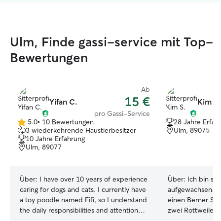
Ulm, Finde gassi-service mit Top-
Bewertungen
Ab
15 €
Yifan C.
Kim S.
pro Gassi-Service
5.0
•
10 Bewertungen
28 Jahre Erfah
5.0
3 wiederkehrende Haustierbesitzer
Ulm, 89075
von
10 Jahre Erfahrung
5
Ulm, 89077
Sternen
Über:
I have over 10 years of experience
Über:
Ich bin s
caring for dogs and cats. I currently have
aufgewachsen. M
a toy poodle named Fifi, so I understand
einen Berner S
the daily responsibilities and attention
zwei Rottweiler.
pets need. I prepare balanced
Hund aus dem Tie