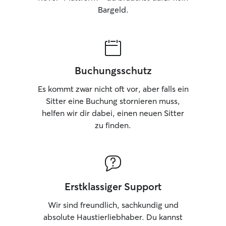
Bargeld.
und habe direkten Zugang zu den
zahlreichen Spazier- und Wanderwegen
im Tal. Da ich im Homeoffice arbeite,
kann ich Hunde während ihres
Aufenthalts eng begleiten und individuell
betreuen. Die Hunde sind in meinen
Buchungsschutz
Alltag integriert und erhalten
regelmäßige Bewegung, Beschäftigung
Es kommt zwar nicht oft vor, aber falls ein
und ausreichend Ruhephasen.
Sitter eine Buchung stornieren muss,
Spaziergänge und Aktivitäten passe ich
helfen wir dir dabei, einen neuen Sitter
an Alter, Gesundheitszustand und
zu finden.
Temperament des jeweiligen Hundes an.
Ich verfüge über langjährige Erfahrung
mit Familien-, Jagd- und
Gebrauchshunden und bin den Umgang
mit unterschiedlichen Charakteren
gewohnt. Ein ruhiger, konsequenter und
Erstklassiger Support
respektvoller Umgang sowie klare
Strukturen sind mir dabei besonders
Wir sind freundlich, sachkundig und
wichtig. Für die Betreuung stehen
absolute Haustierliebhaber. Du kannst
bereits verschiedene