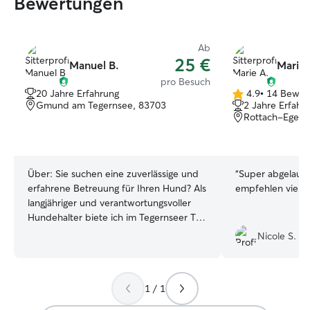
Bewertungen
Ab
25 €
Manuel B.
Marie 
pro Besuch
20 Jahre Erfahrung
4.9
•
14 Bewer
4.9
Gmund am Tegernsee, 83703
2 Jahre Erfahr
von
Rottach-Egern
5
Sternen
Über:
Sie suchen eine zuverlässige und
“
Super abgelaufe
erfahrene Betreuung für Ihren Hund? Als
empfehlen viele
langjähriger und verantwortungsvoller
Hundehalter biete ich im Tegernseer Tal
Unterstützung beim Gassi gehen sowie
Nicole S.
eine individuelle Betreuung während
Ihres Urlaubs oder bei sonstigen
Abwesenheiten an. Ich habe über viele
1 / 1
Jahre Erfahrung mit unterschiedlichen
Hunderassen und Charakteren