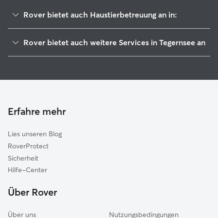
Rover bietet auch Haustierbetreuung an in:
Bad Wiessee
Rover bietet auch weitere Services in Tegernsee an
Kreuth
Hundesitter in Tegernsee
Gmund am Tegernsee
Housesitting in Tegernsee
Hausham
Hundekindergarten in Tegernsee
Waakirchen
Gassi-Service in Tegernsee
Miesbach
Erfahre mehr
Katzensitter in Tegernsee
Reichersbeuern
Lies unseren Blog
Warngau
RoverProtect
Fischbachau
Sicherheit
Gaißach
Hilfe-Center
Lenggries
Über Rover
Bayrischzell
Über uns
Nutzungsbedingungen