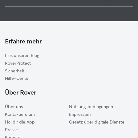
Kreuth
Hundesitter in Tegernsee
Gmund am Tegernsee
Haustierbetreuung in Tegernsee
Hausham
Hundekindergarten in Tegernsee
Waakirchen
Gassi-Service in Tegernsee
Miesbach
Erfahre mehr
Katzensitter in Tegernsee
Reichersbeuern
Lies unseren Blog
Warngau
RoverProtect
Fischbachau
Sicherheit
Gaißach
Hilfe-Center
Lenggries
Über Rover
Bayrischzell
Über uns
Nutzungsbedingungen
Kontaktiere uns
Impressum
Hol dir die App
Gesetz über digitale Dienste
Presse
Karriere