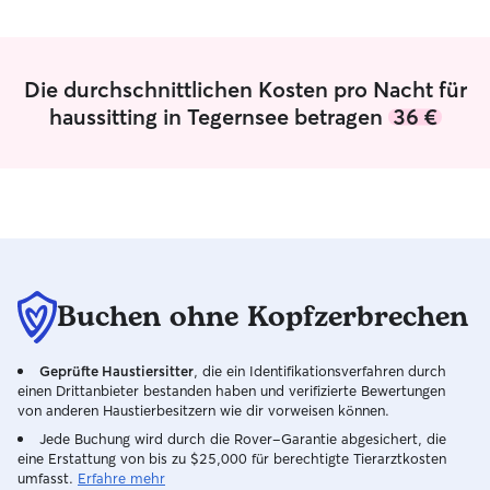
Mischlingshunden verschiedenster
Größen Irish Setter bilde ich selbst
jagdlich aus und kenne daher auch den
Umgang mit aktiven, anspruchsvollen
Die durchschnittlichen Kosten pro Nacht für
und arbeitsfreudigen Hunden. Aktuell
haussitting in Tegernsee betragen
36 €
besitze ich selbst keinen Hund und
freue mich darauf, wieder Zeit mit
Vierbeinern zu verbringen. Mir sind ein
ruhiger, konsequenter und liebevoller
Umgang sowie die individuellen
Bedürfnisse jedes Hundes besonders
wichtig. Dabei steht bei mir das Hund
sein, nicht seine Vermenschlichung im
Vordergrund. Angebot: - Gassi-Service
Buchen ohne Kopfzerbrechen
- Betreuung während Urlaub oder
Wochenendabwesenheit - Individuelle
Geprüfte Haustiersitter
, die ein Identifikationsverfahren durch
Absprachen nach Bedarf - Auf Wunsch
einen Drittanbieter bestanden haben und verifizierte Bewertungen
gezielte Arbeit an Erziehungszielen und
von anderen Haustierbesitzern wie dir vorweisen können.
Kommandos. Beispielsweise Rückruf,
Jede Buchung wird durch die Rover-Garantie abgesichert, die
zuverlässiges Warten/Bleiben,
eine Erstattung von bis zu $25,000 für berechtigte Tierarztkosten
Impulskontrolle oder Aufbau neuer
umfasst.
Erfahre mehr
Kommandos Gerne lerne ich Sie und