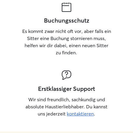
kann ich Hunde während ihres
Aufenthalts eng begleiten und individuell
betreuen. Die Hunde sind in meinen
Buchungsschutz
Alltag integriert und erhalten
regelmäßige Bewegung, Beschäftigung
Es kommt zwar nicht oft vor, aber falls ein
und ausreichend Ruhephasen.
Sitter eine Buchung stornieren muss,
Spaziergänge und Aktivitäten passe ich
helfen wir dir dabei, einen neuen Sitter
an Alter, Gesundheitszustand und
zu finden.
Temperament des jeweiligen Hundes an.
Ich verfüge über langjährige Erfahrung
mit Familien-, Jagd- und
Gebrauchshunden und bin den Umgang
mit unterschiedlichen Charakteren
gewohnt. Ein ruhiger, konsequenter und
Erstklassiger Support
respektvoller Umgang sowie klare
Strukturen sind mir dabei besonders
Wir sind freundlich, sachkundig und
wichtig. Für die Betreuung stehen
absolute Haustierliebhaber. Du kannst
bereits verschiedene
uns jederzeit
kontaktieren
.
Ausrüstungsgegenstände wie
Schleppleinen, Trainingszubehör und
eine große Hundebox zur Verfügung.