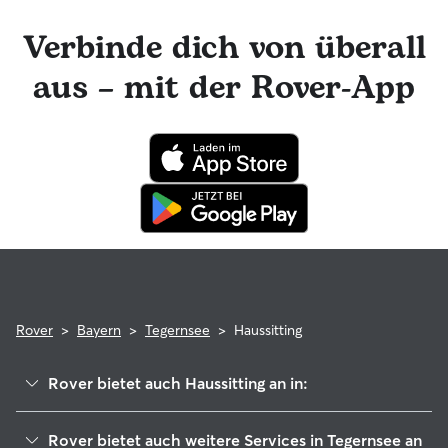
Rover-Nachrichtenfunktion mit deinem Haussitter in
Kontakt bleiben und tolle Foto-Updates erhalten. Das
Verbinde dich von überall
engagierte Rover-Team ist für dich da und dein Haussitter
hat die Möglichkeit, professionelle tierärztliche Beratung in
aus – mit der Rover-App
Anspruch zu nehmen. Im seltenen Fall eines Problems
während der Buchung kannst du beruhigt sein, denn dein
Haustier profitiert von der Rover-Garantie, die die Kosten
für tierärztliche Behandlungen erstattet.
Rover
>
Bayern
>
Tegernsee
>
Haussitting
Rover bietet auch Haussitting an in:
Bad Wiessee
Rover bietet auch weitere Services in Tegernsee an