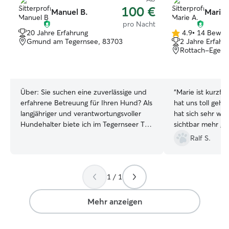
100 €
Manuel B.
Marie 
pro Nacht
20 Jahre Erfahrung
4.9
•
14 Bewer
4.9
Gmund am Tegernsee, 83703
2 Jahre Erfahr
von
Rottach-Egern
5
Sternen
Über:
Sie suchen eine zuverlässige und
“
Marie ist kurzfr
erfahrene Betreuung für Ihren Hund? Als
hat uns toll geholfen. Unser H
langjähriger und verantwortungsvoller
hat sich sehr woh
Hundehalter biete ich im Tegernseer Tal
sichtbar mehr ge
Unterstützung beim Gassi gehen sowie
Bergtouren machen Spaß
Ralf S.
eine individuelle Betreuung während
Marie, wir komm
Ihres Urlaubs oder bei sonstigen
Abwesenheiten an. Ich habe über viele
1 / 1
Jahre Erfahrung mit unterschiedlichen
Hunderassen und Charakteren
gesammelt, unter anderem mit: > Irish
Mehr anzeigen
Settern > Deutschen und Weißen
Schäferhunden > Jack Russell Terriern >