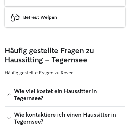
Betreut Welpen
Häufig gestellte Fragen zu
Haussitting – Tegernsee
Häufig gestellte Fragen zu Rover
Wie viel kostet ein Haussitter in
Tegernsee?
Haussitter können ihre Preise bei Rover frei festlegen. Die
Wie kontaktiere ich einen Haussitter in
durchschnittlichen Kosten für einen Rover-Haussitter in
Tegernsee?
Tegernsee betragen seit August 2026 etwa 36 pro Nacht,
einschließlich der Servicegebühren von Rover. Der Preis