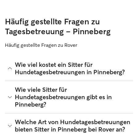
Häufig gestellte Fragen zu
Tagesbetreuung – Pinneberg
Häufig gestellte Fragen zu Rover
Wie viel kostet ein Sitter für
Hundetagesbetreuungen in Pinneberg?
Sitter können ihre Preise bei Rover frei festlegen. Die
Wie viele Sitter für
durchschnittlichen Kosten für einen Hundesitter für
Hundetagesbetreuungen gibt es in
Tagesbetreuungen bei Rover in Pinneberg betragen seit
Pinneberg?
August 2026 etwa 25 pro Tag, einschließlich der
Servicegebühren von Rover. Der Preis eines Sitters kann sich
auch ändern, wenn du deine Buchung an deine Bedürfnisse
Seit August 2026 bieten 327 Sitter Hundetagesbetreuungen
Welche Art von Hundetagesbetreuungen
und die deines Hundes anpasst.
in Pinneberg an. Du kannst deine Suchergebnisse filtern,
bieten Sitter in Pinneberg bei Rover an?
sortieren, deinen Radius erweitern, Bewertungen lesen und
Preise vergleichen, um den perfekten Sitter in deiner Nähe