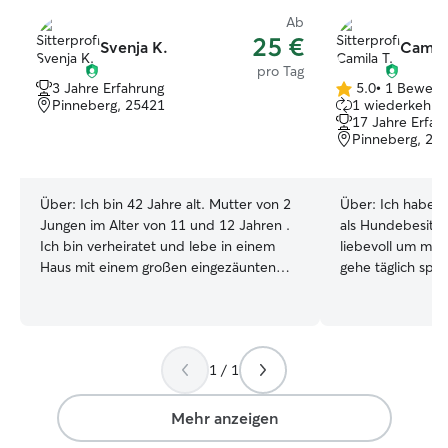
Ab
25 €
Svenja K.
Camila
pro Tag
3 Jahre Erfahrung
5.0
•
1 Bewert
5.0
Pinneberg, 25421
1 wiederkehren
von
17 Jahre Erfah
5
Pinneberg, 25
Sternen
Über:
Ich bin 42 Jahre alt. Mutter von 2
Über:
Ich habe ü
Jungen im Alter von 11 und 12 Jahren .
als Hundebesitz
Ich bin verheiratet und lebe in einem
liebevoll um mei
Haus mit einem großen eingezäunten
gehe täglich spaz
Garten. Unsere noch junge
Bewegung und Fürsorge. 
Malteserhündin Chloe ist auch mit dabei.
den ganzen Tag 
Unsere Chloe kommt aus dem
Spaziergänge täg
Tierschutz, ist aber eine ganz Liebe . Ich
Bedarf. Fütteru
1 / 1
engagiere mich auch im Tierschutz mit
Spielzeit abhäng
Hunden. Ich gehe gerne mehrmals
Hundes. Mein mittelgroßer Garten hat
Täglich mit unserer Hündin spazieren.
viel Schatten, a
Mehr anzeigen
Ich kann Deinem Hund viel
gehen nur an de