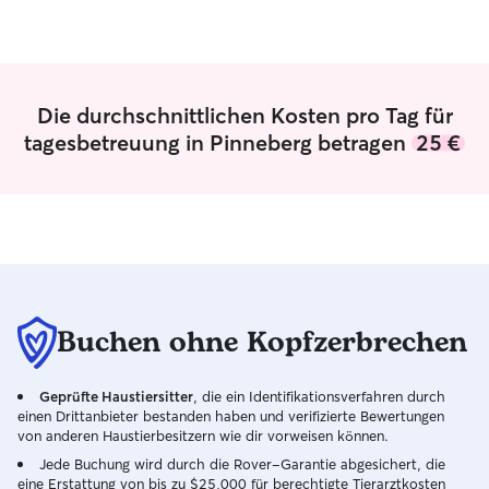
Aufmerksamkeit schenken. Da ich nicht
Mein Hund (7 Jahr
mehr Berufstätig bin, bin ich
braucht aber Ke
überwiegend zu Hause und habe viel
Zeit für die Hunde. Ich engagiere mich
auch im Tierschutz als Pflegestelle für
Die durchschnittlichen Kosten pro Tag für
Hunde. Unser großer Garten ist
tagesbetreuung in Pinneberg betragen
25 €
komplett eingezäunt! Die Hunde können
sich hier richtig austoben. Auch in
unserem Haus fühlen sich die Hunde
wohl. Wir wohnen im Baumschulgebiet,
welches zu Spaziergängen einlädt
Buchen ohne Kopfzerbrechen
Geprüfte Haustiersitter
, die ein Identifikationsverfahren durch
einen Drittanbieter bestanden haben und verifizierte Bewertungen
von anderen Haustierbesitzern wie dir vorweisen können.
Jede Buchung wird durch die Rover-Garantie abgesichert, die
eine Erstattung von bis zu $25,000 für berechtigte Tierarztkosten