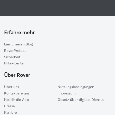
Hundesitter in Pinneberg
Halstenbek
Haustierbetreuung in Pinneberg
Schenefeld (Pinneberg)
Housesitting in Pinneberg
Moorrege
Gassi-Service in Pinneberg
Wedel
Erfahre mehr
Katzensitter in Pinneberg
Haseldorf
Lies unseren Blog
Rantzau
RoverProtect
Quickborn
Sicherheit
Elmshorn
Hilfe-Center
Ellerau
Über Rover
Norderstedt
Über uns
Nutzungsbedingungen
Kontaktiere uns
Impressum
Hol dir die App
Gesetz über digitale Dienste
Presse
Karriere