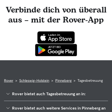
Rover-Nachrichtenfunktion mit deinem Sitter für
Hundetagesbetreuungen in Kontakt bleiben und tolle Foto-
Verbinde dich von überall
Updates erhalten. Der engagierte Kundenservice von Rover
ist für dich da und dein Hundesitter hat die Möglichkeit,
aus – mit der Rover-App
professionelle tierärztliche Beratung in Anspruch zu
nehmen. Im seltenen Fall eines Problems während der
Buchung kannst du beruhigt sein, denn dein Haustier
profitiert von der Rover-Garantie, die die Kosten für
tierärztliche Behandlungen erstattet.
Rover
>
Schleswig-Holstein
>
Pinneberg
>
Tagesbetreuung
Rover bietet auch Tagesbetreuung an in:
Pinnau
Rover bietet auch weitere Services in Pinneberg an
Rellingen